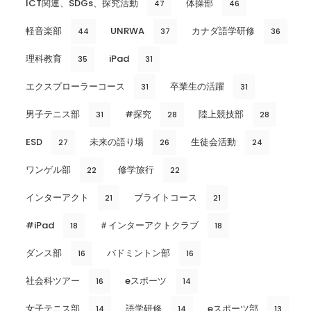
ICT関連、SDGs、探究活動
体操部
47
46
軽音楽部
UNRWA
カナダ語学研修
44
37
36
理科教育
iPad
35
31
エクスプローラーコース
卒業生の活躍
31
31
男子テニス部
#探究
陸上競技部
31
28
28
ESD
未来の語り場
生徒会活動
27
26
24
ワンゲル部
修学旅行
22
22
インターアクト
ブライトコース
21
21
#iPad
＃インターアクトクラブ
18
18
ダンス部
バドミントン部
16
16
社会科ツアー
eスポーツ
16
14
女子テニス部
語学研修
eスポーツ部
14
14
13