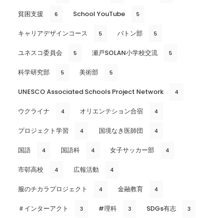
貧困支援
School YouTube
6
5
キャリアデザインコース
バトン部
5
5
ユネスコ委員会
瀬戸SOLAN小学校交流
5
5
科学研究部
美術部
5
5
UNESCO Associated Schools Project Network
4
ウクライナ
オリエンテション合宿
4
4
プロジェクト学習
国境なき医師団
4
4
国語
国語科
女子サッカー部
4
4
4
市邨高校
広報活動
4
4
服のチカラプロジェクト
金融教育
4
4
＃インターアクト
#理科
SDGs有志
3
3
3