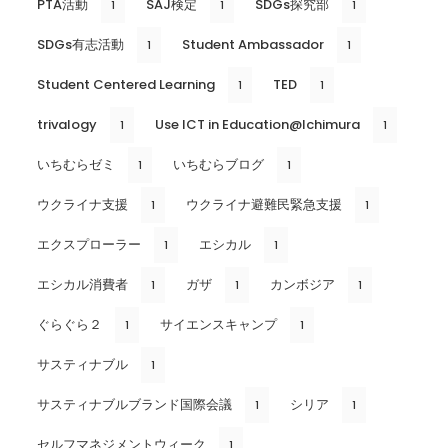
PTA活動
SAJ検定
SDGs探究部
1
1
1
SDGs有志活動
Student Ambassador
1
1
Student Centered Learning
TED
1
1
trivalogy
Use ICT in Education@Ichimura
1
1
いちむらゼミ
いちむらブログ
1
1
ウクライナ支援
ウクライナ避難民緊急支援
1
1
エクスプローラー
エシカル
1
1
エシカル消費者
ガザ
カンボジア
1
1
1
ぐらぐら２
サイエンスキャンプ
1
1
サスティナブル
1
サスティナブルブランド国際会議
シリア
1
1
セルフマネジメントウィーク
1