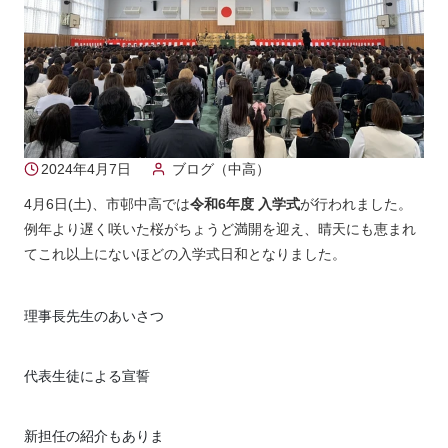
2024年4月7日
ブログ（中高）
4月6日(土)、市邨中高では
令和6年度 入学式
が行われました。
例年より遅く咲いた桜がちょうど満開を迎え、晴天にも恵まれ
てこれ以上にないほどの入学式日和となりました。
理事長先生のあいさつ
代表生徒による宣誓
新担任の紹介もありま