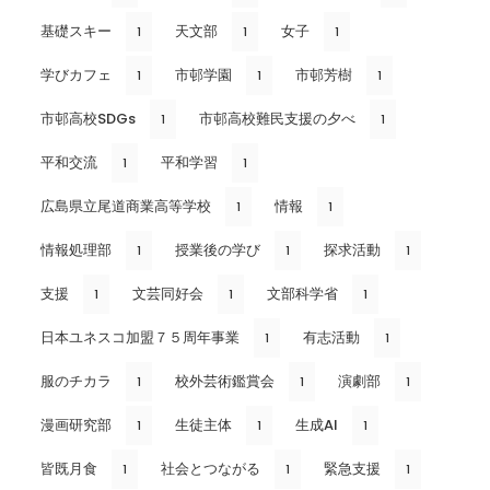
基礎スキー
天文部
女子
1
1
1
学びカフェ
市邨学園
市邨芳樹
1
1
1
市邨高校SDGs
市邨高校難民支援の夕べ
1
1
平和交流
平和学習
1
1
広島県立尾道商業高等学校
情報
1
1
情報処理部
授業後の学び
探求活動
1
1
1
支援
文芸同好会
文部科学省
1
1
1
日本ユネスコ加盟７５周年事業
有志活動
1
1
服のチカラ
校外芸術鑑賞会
演劇部
1
1
1
漫画研究部
生徒主体
生成AI
1
1
1
皆既月食
社会とつながる
緊急支援
1
1
1