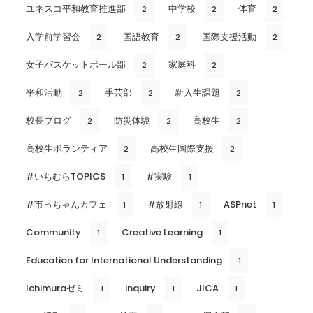
ユネスコ平和教育推進部
中学校
体育
2
2
2
入学前学習会
国語教育
国際支援活動
2
2
2
女子バスケットボール部
家庭科
2
2
平和活動
手芸部
新入生課題
2
2
2
校長ブログ
防災体験
高校生
2
2
2
高校生ボランティア
高校生国際支援
2
2
#いちむらTOPICS
#実験
1
1
#市っちゃんカフェ
#放射線
ASPnet
1
1
1
Community
Creative Learning
1
1
Education for International Understanding
1
Ichimuraゼミ
inquiry
JICA
1
1
1