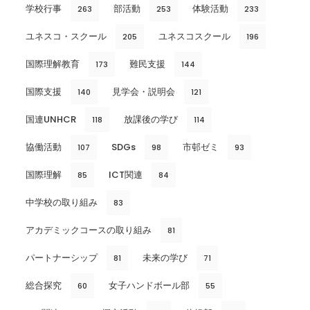
学校行事
部活動
体験活動
263
253
233
ユネスコ・スクール
ユネスコスクール
205
196
国際理解教育
難民支援
173
144
国際支援
見学会・説明会
140
121
国連UNHCR
放課後の学び
118
114
協働活動
SDGs
市邨ゼミ
107
98
93
国際理解
ICT関連
85
84
中学校の取り組み
83
アカデミックコースの取り組み
81
パートナーシップ
未来の学び
81
71
総合探究
女子ハンドボール部
60
55