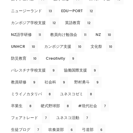
ニュージーランド
EDUーPORT
13
12
カンボジア学校支援
英語教育
12
12
NZ語学研修
教員向け勉強会
NZ
11
11
10
UNHCR
カンボジア支援
文化祭
10
10
10
防災教育
Creativity
10
9
パレスチナ学校支援
協働国際支援
9
9
教員研修
社会科
野村勇斗
9
9
9
ミライノカタリバ
ユネスコゼミ
8
8
卒業生
硬式野球部
#現代社会
8
8
7
フェアトレード
ユネスコ活動
7
7
生徒ブログ
吹奏楽部
弓道部
7
6
6