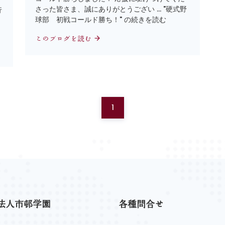
さった皆さま、誠にありがとうござい … "硬式野
行
球部 初戦コールド勝ち！" の続きを読む
このブログを読む
1
法人市邨学園
各種問合せ