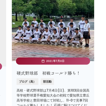
2021年7月8日
硬式野球部 初戦コールド勝ち！
ブログ（高）
部活動
高校・硬式野球部は7月4日(日)、第103回全国高
等学校野球選手権愛知大会の初戦で愛知県立豊丘
計
高等学校と豊田球場にて対戦し、11-0で見事7回
を
コールド勝ちしました！ 応援に駆けつけてくだ