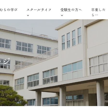
むらの学び
スクールライフ
受験生の方へ
卒業した
ら…
ージ