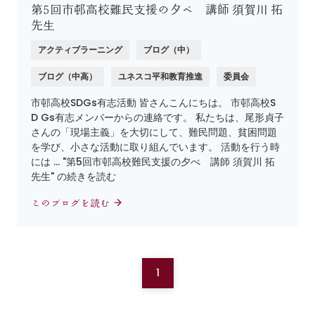
第5回市邨高校難民支援の夕べ 講師 須賀川 拓
先生
アクティブラーニング
ブログ（中）
ブログ（中高）
ユネスコ平和教育推進
委員会
市邨高校SDGs有志活動 皆さんこんにちは。 市邨高校S
D Gs有志メンバーからの連絡です。 私たちは、尾形貞子
さんの「現場主義」を大切にして、難民問題、貧困問題
を学び、小さな活動に取り組んでいます。 活動を行う時
には … "第5回市邨高校難民支援の夕べ 講師 須賀川 拓
先生" の続きを読む
このブログを読む
1