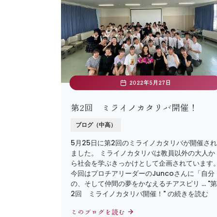
2022年5月27日
第2回 ミライノカタリバ開催！
ブログ（中高）
5月25日に第2回のミライノカタリバが開催され
ました。 ミライノカタリバは教員以外の大人か
ら社会を学ぶきっかけとして企画されています
今回はプロチアリーダーのJuncoさんに「自分
の、そして仲間の夢をかなえるチアスピリ … "第
2回 ミライノカタリバ開催！" の続きを読む
このブログを読む