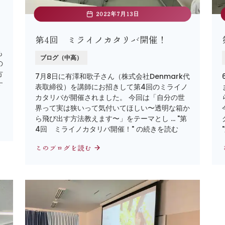
2022年7月13日
第4回 ミライノカタリバ開催！
も
ブログ（中高）
の
方
7月8日に有澤和歌子さん（株式会社Denmark代
す
表取締役）を講師にお招きして第4回のミライノ
カタリバが開催されました。 今回は「自分の世
界って実は狭いって気付いてほしい〜透明な箱か
ら飛び出す方法教えます〜」をテーマとし … "第
4回 ミライノカタリバ開催！" の続きを読む
このブログを読む