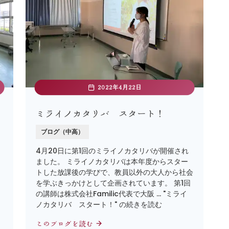
2022年4月22日
ミライノカタリバ スタート！
ブログ（中高）
4月20日に第1回のミライノカタリバが開催され
ました。 ミライノカタリバは本年度からスター
。
トした放課後の学びで、教員以外の大人から社会
を学ぶきっかけとして企画されています。 第1回
の講師は株式会社Familic代表で大阪 … "ミライ
ノカタリバ スタート！" の続きを読む
このブログを読む