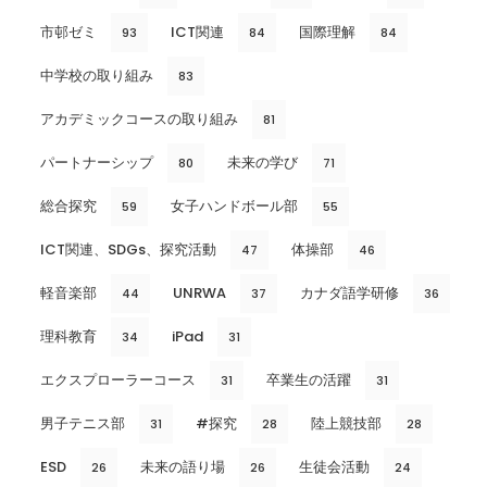
市邨ゼミ
ICT関連
国際理解
93
84
84
中学校の取り組み
83
アカデミックコースの取り組み
81
パートナーシップ
未来の学び
80
71
総合探究
女子ハンドボール部
59
55
ICT関連、SDGs、探究活動
体操部
47
46
軽音楽部
UNRWA
カナダ語学研修
44
37
36
理科教育
iPad
34
31
エクスプローラーコース
卒業生の活躍
31
31
男子テニス部
#探究
陸上競技部
31
28
28
ESD
未来の語り場
生徒会活動
26
26
24