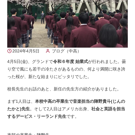
2024年4月5日
ブログ（中高）
4月5日(金)、グランドで
令和６年度 始業式
が行われました。曇
り空で風にも若干の冷たさがあるものの、何より満開に咲き誇
った桜が、新たな始まりにピッタリでした。
校長先生のお話のあと、新任の先生方の紹介がありました。
まず1人目は、
本校中高の卒業生で音楽担当の陣野貴斗(じんの
たかと)先生
。そして2人目はアメリカ出身、
社会と英語を担当
するデービス・リーランド先生
です。