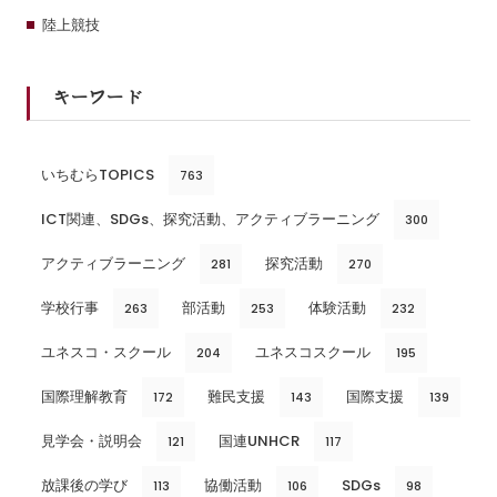
陸上競技
キーワード
いちむらTOPICS
763
ICT関連、SDGs、探究活動、アクティブラーニング
300
アクティブラーニング
探究活動
281
270
学校行事
部活動
体験活動
263
253
232
ユネスコ・スクール
ユネスコスクール
204
195
国際理解教育
難民支援
国際支援
172
143
139
見学会・説明会
国連UNHCR
121
117
放課後の学び
協働活動
SDGs
113
106
98