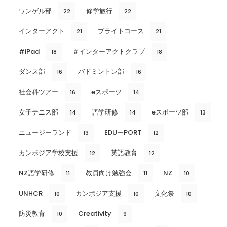
ワンゲル部
修学旅行
22
22
インターアクト
ブライトコース
21
21
#iPad
＃インターアクトクラブ
18
18
ダンス部
バドミントン部
16
16
社会科ツアー
eスポーツ
16
14
女子テニス部
語学研修
eスポーツ部
14
14
13
ニュージーランド
EDUーPORT
13
12
カンボジア学校支援
英語教育
12
12
NZ語学研修
教員向け勉強会
NZ
11
11
10
UNHCR
カンボジア支援
文化祭
10
10
10
防災教育
Creativity
10
9