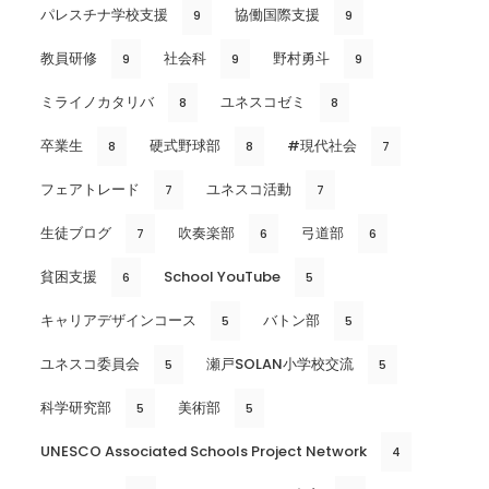
パレスチナ学校支援
協働国際支援
9
9
教員研修
社会科
野村勇斗
9
9
9
ミライノカタリバ
ユネスコゼミ
8
8
卒業生
硬式野球部
#現代社会
8
8
7
フェアトレード
ユネスコ活動
7
7
生徒ブログ
吹奏楽部
弓道部
7
6
6
貧困支援
School YouTube
6
5
キャリアデザインコース
バトン部
5
5
ユネスコ委員会
瀬戸SOLAN小学校交流
5
5
科学研究部
美術部
5
5
UNESCO Associated Schools Project Network
4