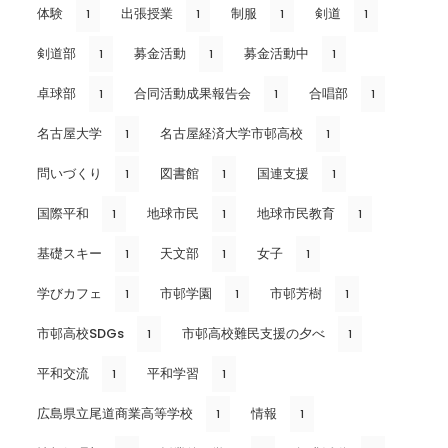
体験
出張授業
制服
剣道
1
1
1
1
剣道部
募金活動
募金活動中
1
1
1
卓球部
合同活動成果報告会
合唱部
1
1
1
名古屋大学
名古屋経済大学市邨高校
1
1
問いづくり
図書館
国連支援
1
1
1
国際平和
地球市民
地球市民教育
1
1
1
基礎スキー
天文部
女子
1
1
1
学びカフェ
市邨学園
市邨芳樹
1
1
1
市邨高校SDGs
市邨高校難民支援の夕べ
1
1
平和交流
平和学習
1
1
広島県立尾道商業高等学校
情報
1
1