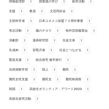
情報処理部
授業後の学び
探求活動
1
1
1
支援
教員
文芸同好会
1
1
1
文部科学省
日本ユネスコ加盟７５周年事業
1
1
有志活動
服のチカラ
校外芸術鑑賞会
1
1
1
演劇部
漫画研究部
生徒主体
1
1
1
生成AI
皆既月食
社会とつながる
1
1
1
緊急支援
総合探究 修学旅行
1
1
自然体験学習
陸上
難民
1
1
1
難民女性支援
難民支
難民映画祭
1
1
1
韓国
高校生ボランティア・アワード2023
1
1
高校生探究活動
1