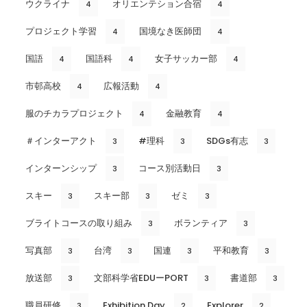
ウクライナ
オリエンテション合宿
4
4
プロジェクト学習
国境なき医師団
4
4
国語
国語科
女子サッカー部
4
4
4
市邨高校
広報活動
4
4
服のチカラプロジェクト
金融教育
4
4
＃インターアクト
#理科
SDGs有志
3
3
3
インターンシップ
コース別活動日
3
3
スキー
スキー部
ゼミ
3
3
3
ブライトコースの取り組み
ボランティア
3
3
写真部
台湾
国連
平和教育
3
3
3
3
放送部
文部科学省EDUーPORT
書道部
3
3
3
職員研修
Exhibition Day
Explorer
3
2
2