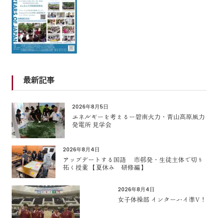
最新記事
2026年8月5日
エネルギーを考えるー碧南火力・青山高原風力
発電所 見学会
2026年8月4日
アップデートする国語 市邨発・生徒主体で切り
拓く授業 【夏休み 研修編】
2026年8月4日
女子体操部 インターハイ準V！