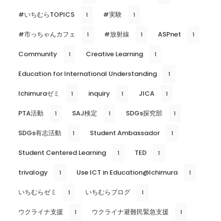
#いちむらTOPICS
#実験
1
1
#市っちゃんカフェ
#放射線
ASPnet
1
1
1
Community
Creative Learning
1
1
Education for International Understanding
1
Ichimuraゼミ
inquiry
JICA
1
1
1
PTA活動
SAJ検定
SDGs探究部
1
1
1
SDGs有志活動
Student Ambassador
1
1
Student Centered Learning
TED
1
1
trivalogy
Use ICT in Education@Ichimura
1
1
いちむらゼミ
いちむらブログ
1
1
ウクライナ支援
ウクライナ避難民緊急支援
1
1