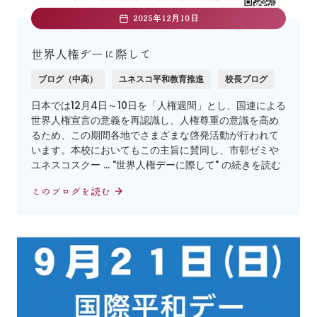
2025年12月10日
世界人権デーに際して
ブログ（中高）
ユネスコ平和教育推進
校長ブログ
日本では12月4日～10日を「人権週間」とし、国連による
世界人権宣言の意義を再認識し、人権尊重の意識を高め
るため、この期間各地でさまざまな啓発活動が行われて
います。本校においてもこの主旨に賛同し、市邨ゼミや
ユネスコスクー … "世界人権デーに際して" の続きを読む
このブログを読む