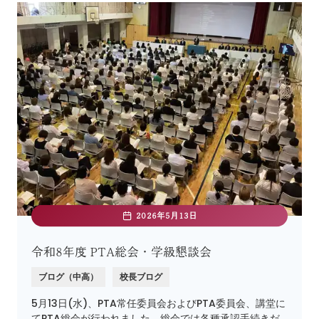
2026年5月13日
令和8年度 PTA総会・学級懇談会
ブログ（中高）
校長ブログ
5月13日(水)、PTA常任委員会およびPTA委員会、講堂に
てPTA総会が行われました。総会では各種承認手続きだ