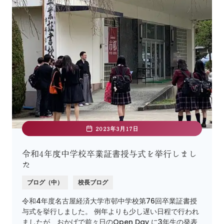
2023年3月17日
令和4年度中学校卒業証書授与式を挙行しまし
た
ブログ（中）
校長ブログ
令和4年度名古屋経済大学市邨中学校第76回卒業証書授
与式を挙行しました。 例年よりも少し遅い日程で行われ
ましたが、おかげで前々日のOpen Day に3年生の発表