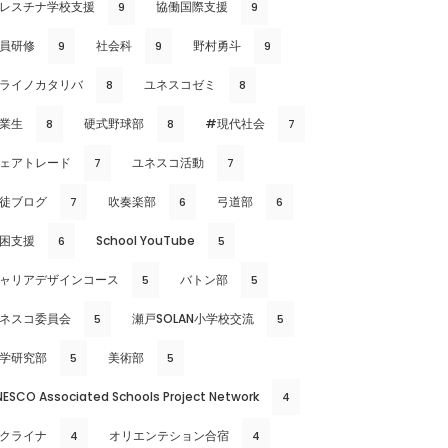
レスチナ学校支援
協働国際支援
9
9
員研修
社会科
野村勇斗
9
9
9
ライノカタリバ
ユネスコゼミ
8
8
業生
硬式野球部
#現代社会
8
8
7
ェアトレード
ユネスコ活動
7
7
徒ブログ
吹奏楽部
弓道部
7
6
6
困支援
School YouTube
6
5
ャリアデザインコース
バトン部
5
5
ネスコ委員会
瀬戸SOLAN小学校交流
5
5
学研究部
美術部
5
5
NESCO Associated Schools Project Network
4
クライナ
オリエンテション合宿
4
4