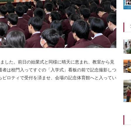
れました。前日の始業式と同様に晴天に恵まれ、教室から見
護者は校門入ってすぐの「入学式」看板の前で記念撮影しつ
らピロティで受付を済ませ、会場の記念体育館へと入ってい