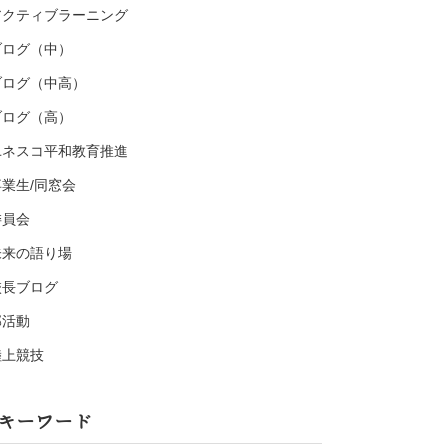
アクティブラーニング
ブログ（中）
ブログ（中高）
ブログ（高）
ユネスコ平和教育推進
卒業生/同窓会
委員会
未来の語り場
校長ブログ
部活動
陸上競技
キーワード