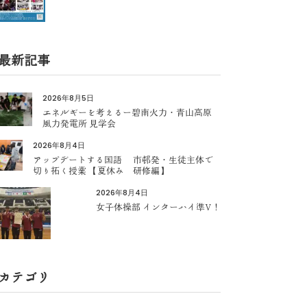
最新記事
2026年8月5日
エネルギーを考えるー碧南火力・青山高原
風力発電所 見学会
2026年8月4日
アップデートする国語 市邨発・生徒主体で
切り拓く授業 【夏休み 研修編】
2026年8月4日
女子体操部 インターハイ準V！
カテゴリ