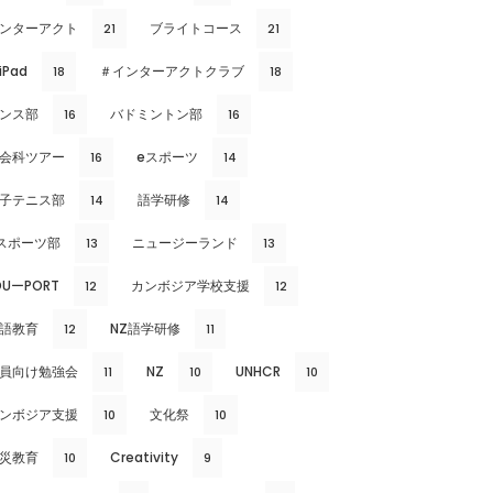
ンターアクト
ブライトコース
21
21
iPad
＃インターアクトクラブ
18
18
ンス部
バドミントン部
16
16
会科ツアー
eスポーツ
16
14
子テニス部
語学研修
14
14
スポーツ部
ニュージーランド
13
13
DUーPORT
カンボジア学校支援
12
12
語教育
NZ語学研修
12
11
員向け勉強会
NZ
UNHCR
11
10
10
ンボジア支援
文化祭
10
10
災教育
Creativity
10
9