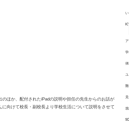
い
I
ア
学
体
ユ
難
見
のほか、配付されたiPadの説明や担任の先生からのお話が
んに向けて校長・副校長より学校生活について説明をさせて
放
S