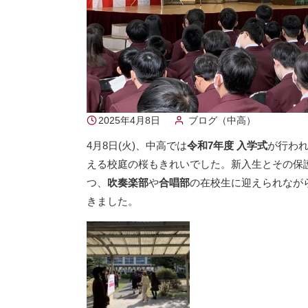
2025年4月8日
ブログ（中高）
4月8日(火)、中高では
令和7年度 入学式
が行わ
える校庭の桜もきれいでした。新入生とその保
つ、
吹奏楽部
や
合唱部
の在校生に迎えられなが
きました。