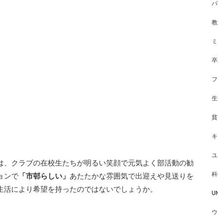
パ
教
ミ
卒
フ
生
貧
キ
ユ
は、クラブの在校生たちが明るい笑顔で元気よく部活動の勧
科
ョンで
「市邨らしい」
あたたかな雰囲気で出迎えや見送りを
生活により希望を持ったのではないでしょうか。
U
ウ