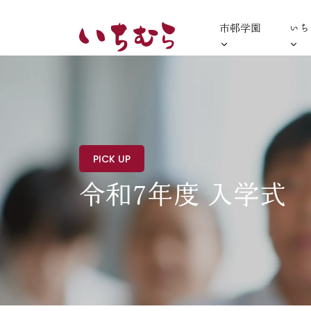
市邨学園
いち
PICK UP
令和7年度 入学式