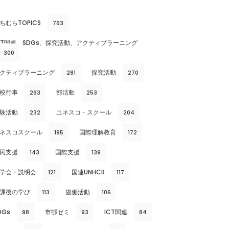
ちむらTOPICS
763
CT関連、SDGs、探究活動、アクティブラーニング
300
クティブラーニング
探究活動
281
270
校行事
部活動
263
253
験活動
ユネスコ・スクール
232
204
ネスコスクール
国際理解教育
195
172
民支援
国際支援
143
139
学会・説明会
国連UNHCR
121
117
課後の学び
協働活動
113
106
DGs
市邨ゼミ
ICT関連
98
93
84