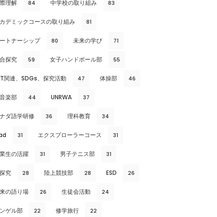
際理解
中学校の取り組み
84
83
カデミックコースの取り組み
81
ートナーシップ
未来の学び
80
71
合探究
女子ハンドボール部
59
55
CT関連、SDGs、探究活動
体操部
47
46
音楽部
UNRWA
44
37
ナダ語学研修
理科教育
36
34
ad
エクスプローラーコース
31
31
業生の活躍
男子テニス部
31
31
探究
陸上競技部
ESD
28
28
26
来の語り場
生徒会活動
26
24
ンゲル部
修学旅行
22
22