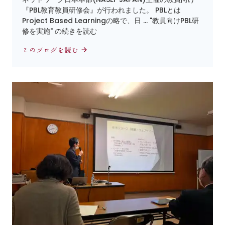
『PBL教育教員研修会』が行われました。 PBLとは
Project Based Learningの略で、日 … "教員向けPBL研
修を実施" の続きを読む
このブログを読む