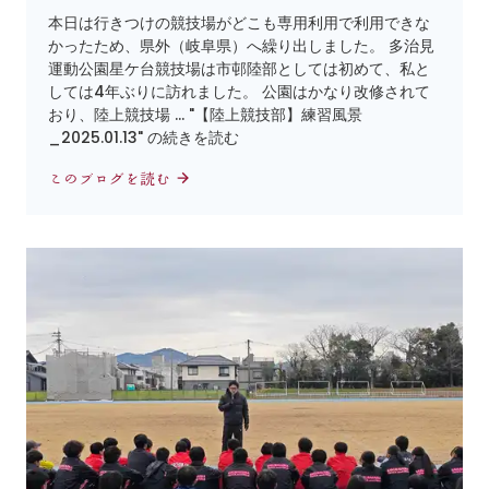
本日は行きつけの競技場がどこも専用利用で利用できな
かったため、県外（岐阜県）へ繰り出しました。 多治見
運動公園星ケ台競技場は市邨陸部としては初めて、私と
しては4年ぶりに訪れました。 公園はかなり改修されて
おり、陸上競技場 … "【陸上競技部】練習風景
_2025.01.13" の続きを読む
このブログを読む