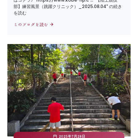
はコチラ》 https://www.kobe-np.c … "【陸上競技
部】練習風景（跳躍クリニック）_2025.08.04" の続き
を読む
このブログを読む
2025年7月28日