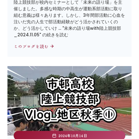
陸上競技部が校内セミナーとして「未来の語り場」を主
催しました。多感な時期の中高生が運動系部活動に取り
組む意義は様々あります。しかし、3年間部活動に心血を
注いだ先の人生で部活動経験がどう活かされていくの
か、どう活かしていけ … "未来の語り場with陸上競技部
_2024.11.05" の続きを読む
このブログを読む
2024年10月14日