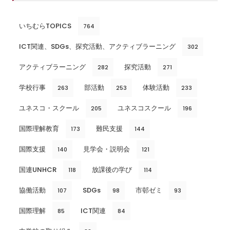
いちむらTOPICS
764
ICT関連、SDGs、探究活動、アクティブラーニング
302
アクティブラーニング
探究活動
282
271
学校行事
部活動
体験活動
263
253
233
ユネスコ・スクール
ユネスコスクール
205
196
国際理解教育
難民支援
173
144
国際支援
見学会・説明会
140
121
国連UNHCR
放課後の学び
118
114
協働活動
SDGs
市邨ゼミ
107
98
93
国際理解
ICT関連
85
84