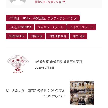
筆者の他の記事を読む
ICT関連、SDGs、探究活動、アクティブラーニング
いちむらTOPICS
ユネスコ・スクール
ユネスコスクール
国連UNHCR
国際支援
国際理解教育
難民支援
令和8年度 市邨学園 教員募集要項
2025年7月3日
ピースあいち 国内外の平和について学ぶ
2025年6月29日