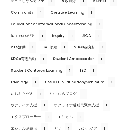
#市っちゃんカフェ
#放射線
ASPnet
1
1
1
Community
Creative Learning
1
1
Education for International Understanding
1
Ichimuraゼミ
inquiry
JICA
1
1
1
PTA活動
SAJ検定
SDGs探究部
1
1
1
SDGs有志活動
Student Ambassador
1
1
Student Centered Learning
TED
1
1
trivalogy
Use ICT in Education@Ichimura
1
1
いちむらゼミ
いちむらブログ
1
1
ウクライナ支援
ウクライナ避難民緊急支援
1
1
エクスプローラー
エシカル
1
1
エシカル消費者
ガザ
カンボジア
1
1
1