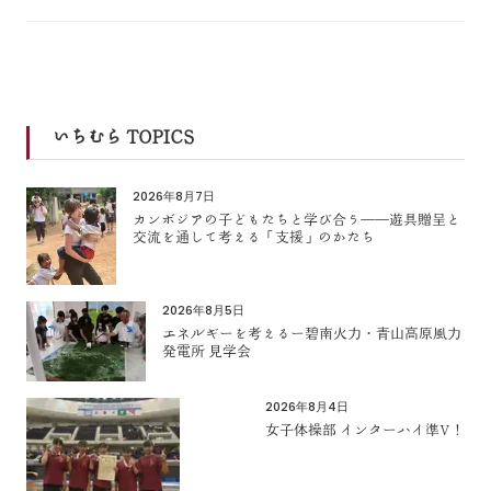
いちむら TOPICS
2026年8月7日
カンボジアの子どもたちと学び合う――遊具贈呈と
交流を通して考える「支援」のかたち
2026年8月5日
エネルギーを考えるー碧南火力・青山高原風力
発電所 見学会
2026年8月4日
女子体操部 インターハイ準V！