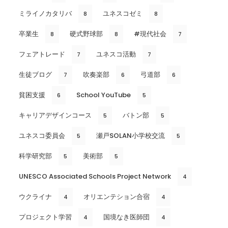
ミライノカタリバ
ユネスコゼミ
8
8
卒業生
硬式野球部
#現代社会
8
8
7
フェアトレード
ユネスコ活動
7
7
生徒ブログ
吹奏楽部
弓道部
7
6
6
貧困支援
School YouTube
6
5
キャリアデザインコース
バトン部
5
5
ユネスコ委員会
瀬戸SOLAN小学校交流
5
5
科学研究部
美術部
5
5
UNESCO Associated Schools Project Network
4
ウクライナ
オリエンテション合宿
4
4
プロジェクト学習
国境なき医師団
4
4