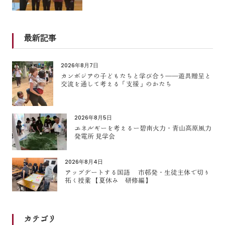
最新記事
2026年8月7日
カンボジアの子どもたちと学び合う――遊具贈呈と
交流を通して考える「支援」のかたち
2026年8月5日
エネルギーを考えるー碧南火力・青山高原風力
発電所 見学会
2026年8月4日
アップデートする国語 市邨発・生徒主体で切り
拓く授業 【夏休み 研修編】
カテゴリ