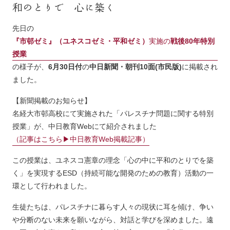
和のとりで 心に築く
先日の
『市邨ゼミ』（ユネスコゼミ・平和ゼミ）
実施の
戦後80年特別
授業
の様子が、
6月30日付
の
中日新聞・朝刊10面(市民版)
に掲載され
ました。
【新聞掲載のお知らせ】
名経大市邨高校にて実施された「パレスチナ問題に関する特別
授業」が、中日教育Webにて紹介されました
（記事はこちら▶︎中日教育Web掲載記事）
この授業は、ユネスコ憲章の理念「心の中に平和のとりでを築
く」を実現するESD（持続可能な開発のための教育）活動の一
環として行われました。
生徒たちは、パレスチナに暮らす人々の現状に耳を傾け、争い
や分断のない未来を願いながら、対話と学びを深めました。遠