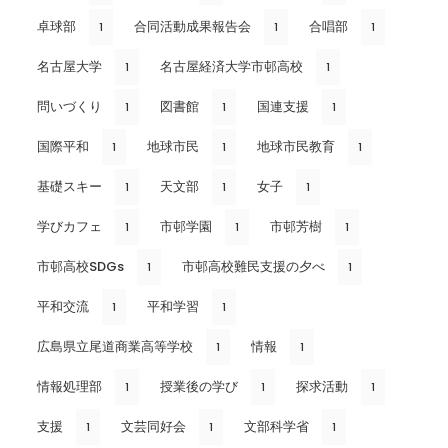
卓球部
合同活動成果報告会
合唱部
1
1
1
名古屋大学
名古屋経済大学市邨高校
1
1
問いづくり
図書館
国連支援
1
1
1
国際平和
地球市民
地球市民教育
1
1
1
基礎スキー
天文部
女子
1
1
1
学びカフェ
市邨学園
市邨芳樹
1
1
1
市邨高校SDGs
市邨高校難民支援の夕べ
1
1
平和交流
平和学習
1
1
広島県立尾道商業高等学校
情報
1
1
情報処理部
授業後の学び
探求活動
1
1
1
支援
文芸同好会
文部科学省
1
1
1