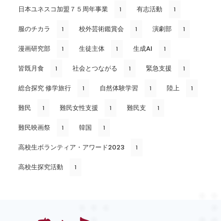
日本ユネスコ加盟７５周年事業
有志活動
1
1
服のチカラ
校外芸術鑑賞会
演劇部
1
1
1
漫画研究部
生徒主体
生成AI
1
1
1
皆既月食
社会とつながる
緊急支援
1
1
1
総合探究 修学旅行
自然体験学習
陸上
1
1
1
難民
難民女性支援
難民支
1
1
1
難民映画祭
韓国
1
1
高校生ボランティア・アワード2023
1
高校生探究活動
1