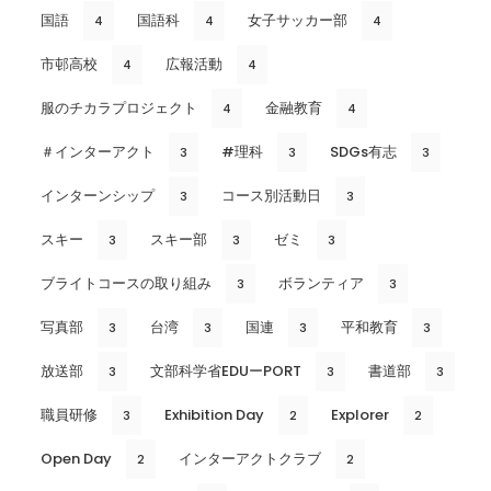
国語
国語科
女子サッカー部
4
4
4
市邨高校
広報活動
4
4
服のチカラプロジェクト
金融教育
4
4
＃インターアクト
#理科
SDGs有志
3
3
3
インターンシップ
コース別活動日
3
3
スキー
スキー部
ゼミ
3
3
3
ブライトコースの取り組み
ボランティア
3
3
写真部
台湾
国連
平和教育
3
3
3
3
放送部
文部科学省EDUーPORT
書道部
3
3
3
職員研修
Exhibition Day
Explorer
3
2
2
Open Day
インターアクトクラブ
2
2