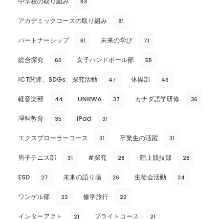
中学校の取り組み
83
アカデミックコースの取り組み
81
パートナーシップ
未来の学び
81
71
総合探究
女子ハンドボール部
60
55
ICT関連、SDGs、探究活動
体操部
47
46
軽音楽部
UNRWA
カナダ語学研修
44
37
36
理科教育
iPad
35
31
エクスプローラーコース
卒業生の活躍
31
31
男子テニス部
#探究
陸上競技部
31
28
28
ESD
未来の語り場
生徒会活動
27
26
24
ワンゲル部
修学旅行
22
22
インターアクト
ブライトコース
21
21