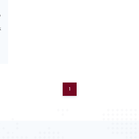
中
体
1