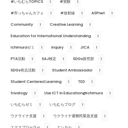
#いちむらTOPICS
#実験
1
1
#市っちゃんカフェ
#放射線
ASPnet
1
1
1
Community
Creative Learning
1
1
Education for International Understanding
1
Ichimuraゼミ
inquiry
JICA
1
1
1
PTA活動
SAJ検定
SDGs探究部
1
1
1
SDGs有志活動
Student Ambassador
1
1
Student Centered Learning
TED
1
1
trivalogy
Use ICT in Education@Ichimura
1
1
いちむらゼミ
いちむらブログ
1
1
ウクライナ支援
ウクライナ避難民緊急支援
1
1
エクスプローラー
エシカル
1
1