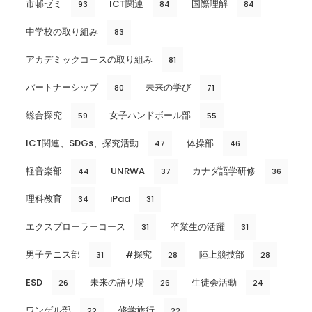
市邨ゼミ
ICT関連
国際理解
93
84
84
中学校の取り組み
83
アカデミックコースの取り組み
81
パートナーシップ
未来の学び
80
71
総合探究
女子ハンドボール部
59
55
ICT関連、SDGs、探究活動
体操部
47
46
軽音楽部
UNRWA
カナダ語学研修
44
37
36
理科教育
iPad
34
31
エクスプローラーコース
卒業生の活躍
31
31
男子テニス部
#探究
陸上競技部
31
28
28
ESD
未来の語り場
生徒会活動
26
26
24
ワンゲル部
修学旅行
22
22