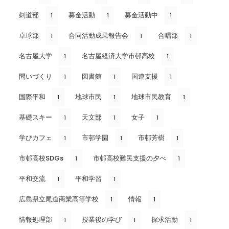
剣道部
募金活動
募金活動中
1
1
1
卓球部
合同活動成果報告会
合唱部
1
1
1
名古屋大学
名古屋経済大学市邨高校
1
1
問いづくり
図書館
国連支援
1
1
1
国際平和
地球市民
地球市民教育
1
1
1
基礎スキー
天文部
女子
1
1
1
学びカフェ
市邨学園
市邨芳樹
1
1
1
市邨高校SDGs
市邨高校難民支援の夕べ
1
1
平和交流
平和学習
1
1
広島県立尾道商業高等学校
情報
1
1
情報処理部
授業後の学び
探求活動
1
1
1