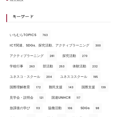
キーワード
いちむらTOPICS
763
ICT関連、SDGs、探究活動、アクティブラーニング
300
アクティブラーニング
探究活動
281
270
学校行事
部活動
体験活動
263
253
232
ユネスコ・スクール
ユネスコスクール
204
195
国際理解教育
難民支援
国際支援
172
143
139
見学会・説明会
国連UNHCR
121
117
放課後の学び
協働活動
SDGs
113
106
98