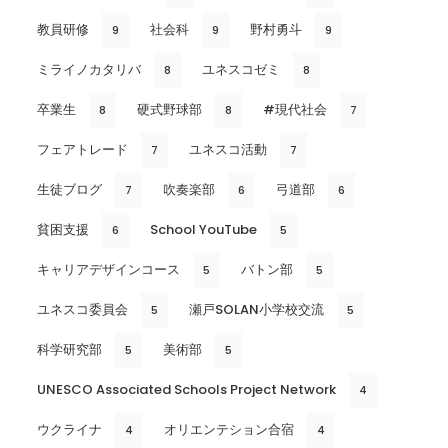
教員研修
社会科
野村勇斗
9
9
9
ミライノカタリバ
ユネスコゼミ
8
8
卒業生
硬式野球部
#現代社会
8
8
7
フェアトレード
ユネスコ活動
7
7
生徒ブログ
吹奏楽部
弓道部
7
6
6
貧困支援
School YouTube
6
5
キャリアデザインコース
バトン部
5
5
ユネスコ委員会
瀬戸SOLAN小学校交流
5
5
科学研究部
美術部
5
5
UNESCO Associated Schools Project Network
4
ウクライナ
オリエンテション合宿
4
4