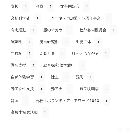
支援
教員
文芸同好会
1
1
1
文部科学省
日本ユネスコ加盟７５周年事業
1
1
有志活動
服のチカラ
校外芸術鑑賞会
1
1
1
演劇部
漫画研究部
生徒主体
1
1
1
生成AI
皆既月食
社会とつながる
1
1
1
緊急支援
総合探究 修学旅行
1
1
自然体験学習
陸上
難民
1
1
1
難民女性支援
難民支
難民映画祭
1
1
1
韓国
高校生ボランティア・アワード2023
1
1
高校生探究活動
1