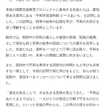
本校の国際支援教育プロジェクトに参加する生徒たちは、愛知
県名古屋市にある「平和学習資料館 ピースあいち」を訪問しま
した。この訪問は、戦争や紛争の記憶を学び、平和の大切さを
深く理解することを目的としています。
館内では、戦時中の市民の暮らしや被害の実相、戦後の復興、
そして現在も続く世界の紛争の現状についての展示を見学しま
した。生徒たちは、資料を一つひとつ丁寧に読み取り、平和を
願う人々の思いや、未来への警鐘に真摯に向き合いました。
また、国内外で平和を希求する同世代の仲間たちと学びを共有
する一環として、今回の訪問で得た学びをもとに、自らが担う
役割や、発信すべきメッセージについて考える時間も設けまし
た。
「過去を知ることで、今を生きる意味が見えてきた」「平和は
あたりまえではなく、一人ひとりの意志と行動で守るものだと
実感した」といった生徒の声からも、この学びの深さが伝わっ