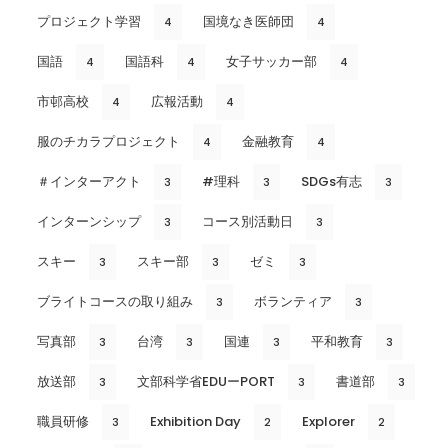
プロジェクト学習
国境なき医師団
4
4
国語
国語科
女子サッカー部
4
4
4
市邨高校
広報活動
4
4
服のチカラプロジェクト
金融教育
4
4
＃インターアクト
#理科
SDGs有志
3
3
3
インターンシップ
コース別活動日
3
3
スキー
スキー部
ゼミ
3
3
3
ブライトコースの取り組み
ボランティア
3
3
写真部
台湾
国連
平和教育
3
3
3
3
放送部
文部科学省EDUーPORT
書道部
3
3
3
職員研修
Exhibition Day
Explorer
3
2
2