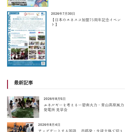
2026年7月30日
【日本のユネスコ加盟75周年記念イベン
ト】
最新記事
2026年8月5日
エネルギーを考えるー碧南火力・青山高原風力
発電所 見学会
2026年8月4日
アップデートする国語 市邨発・生徒主体で切り