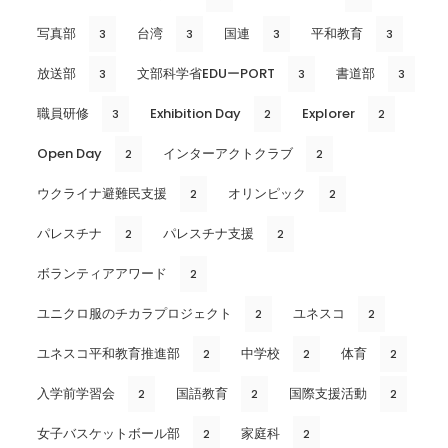
写真部
台湾
国連
平和教育
3
3
3
3
放送部
文部科学省EDUーPORT
書道部
3
3
3
職員研修
Exhibition Day
Explorer
3
2
2
Open Day
インターアクトクラブ
2
2
ウクライナ避難民支援
オリンピック
2
2
パレスチナ
パレスチナ支援
2
2
ボランティアアワード
2
ユニクロ服のチカラプロジェクト
ユネスコ
2
2
ユネスコ平和教育推進部
中学校
体育
2
2
2
入学前学習会
国語教育
国際支援活動
2
2
2
女子バスケットボール部
家庭科
2
2