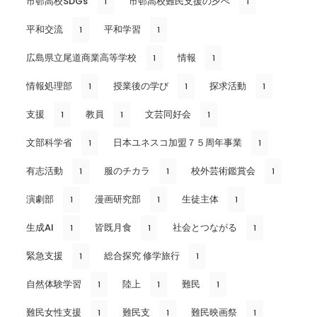
市邨高校SDGs
市邨高校難民支援の夕べ
1
1
平和交流
平和学習
1
1
広島県立尾道商業高等学校
情報
1
1
情報処理部
授業後の学び
探求活動
1
1
1
支援
教員
文芸同好会
1
1
1
文部科学省
日本ユネスコ加盟７５周年事業
1
1
有志活動
服のチカラ
校外芸術鑑賞会
1
1
1
演劇部
漫画研究部
生徒主体
1
1
1
生成AI
皆既月食
社会とつながる
1
1
1
緊急支援
総合探究 修学旅行
1
1
自然体験学習
陸上
難民
1
1
1
難民女性支援
難民支
難民映画祭
1
1
1