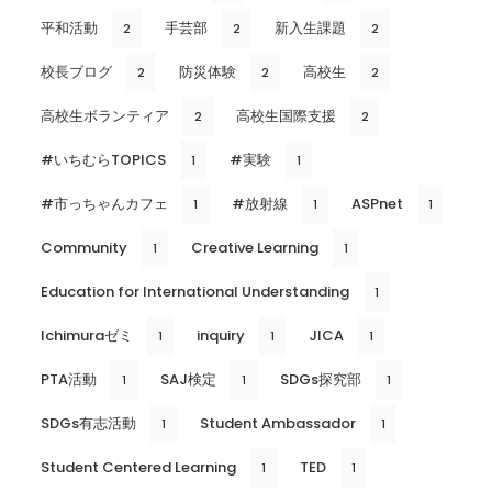
平和活動
手芸部
新入生課題
2
2
2
校長ブログ
防災体験
高校生
2
2
2
高校生ボランティア
高校生国際支援
2
2
#いちむらTOPICS
#実験
1
1
#市っちゃんカフェ
#放射線
ASPnet
1
1
1
Community
Creative Learning
1
1
Education for International Understanding
1
Ichimuraゼミ
inquiry
JICA
1
1
1
PTA活動
SAJ検定
SDGs探究部
1
1
1
SDGs有志活動
Student Ambassador
1
1
Student Centered Learning
TED
1
1