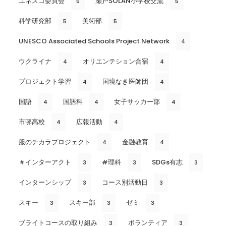
ユネスコ委員会
瀬戸SOLAN小学校交流
5
5
科学研究部
美術部
5
5
UNESCO Associated Schools Project Network
4
ウクライナ
オリエンテション合宿
4
4
プロジェクト学習
国境なき医師団
4
4
国語
国語科
女子サッカー部
4
4
4
市邨高校
広報活動
4
4
服のチカラプロジェクト
金融教育
4
4
＃インターアクト
#理科
SDGs有志
3
3
3
インターンシップ
コース別活動日
3
3
スキー
スキー部
ゼミ
3
3
3
ブライトコースの取り組み
ボランティア
3
3