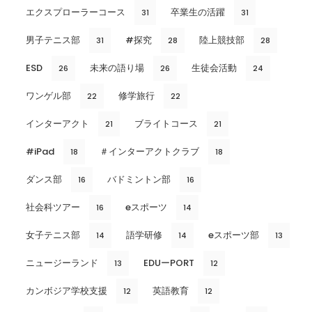
エクスプローラーコース
卒業生の活躍
31
31
男子テニス部
#探究
陸上競技部
31
28
28
ESD
未来の語り場
生徒会活動
26
26
24
ワンゲル部
修学旅行
22
22
インターアクト
ブライトコース
21
21
#iPad
＃インターアクトクラブ
18
18
ダンス部
バドミントン部
16
16
社会科ツアー
eスポーツ
16
14
女子テニス部
語学研修
eスポーツ部
14
14
13
ニュージーランド
EDUーPORT
13
12
カンボジア学校支援
英語教育
12
12