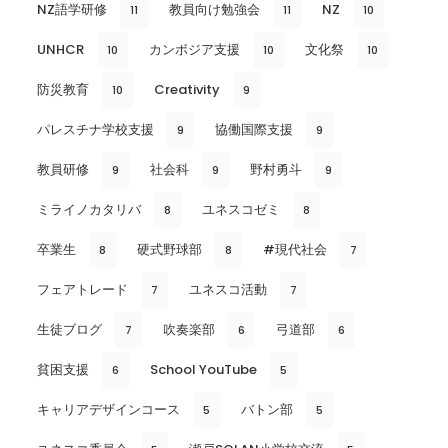
NZ語学研修
教員向け勉強会
NZ
11
11
10
UNHCR
カンボジア支援
文化祭
10
10
10
防災教育
Creativity
10
9
パレスチナ学校支援
協働国際支援
9
9
教員研修
社会科
野村勇斗
9
9
9
ミライノカタリバ
ユネスコゼミ
8
8
卒業生
硬式野球部
#現代社会
8
8
7
フェアトレード
ユネスコ活動
7
7
生徒ブログ
吹奏楽部
弓道部
7
6
6
貧困支援
School YouTube
6
5
キャリアデザインコース
バトン部
5
5