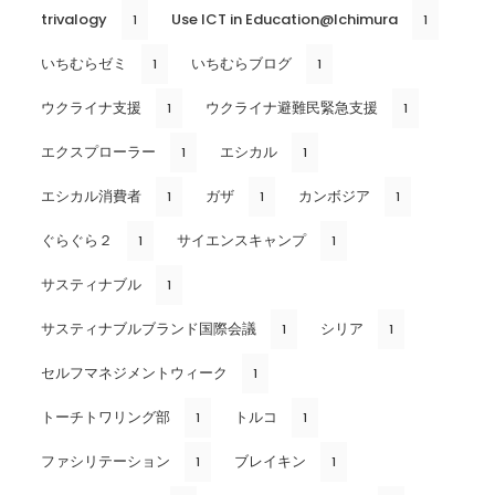
trivalogy
Use ICT in Education@Ichimura
1
1
いちむらゼミ
いちむらブログ
1
1
ウクライナ支援
ウクライナ避難民緊急支援
1
1
エクスプローラー
エシカル
1
1
エシカル消費者
ガザ
カンボジア
1
1
1
ぐらぐら２
サイエンスキャンプ
1
1
サスティナブル
1
サスティナブルブランド国際会議
シリア
1
1
セルフマネジメントウィーク
1
トーチトワリング部
トルコ
1
1
ファシリテーション
ブレイキン
1
1