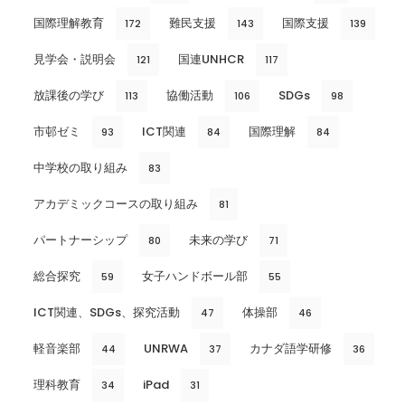
国際理解教育
難民支援
国際支援
172
143
139
見学会・説明会
国連UNHCR
121
117
放課後の学び
協働活動
SDGs
113
106
98
市邨ゼミ
ICT関連
国際理解
93
84
84
中学校の取り組み
83
アカデミックコースの取り組み
81
パートナーシップ
未来の学び
80
71
総合探究
女子ハンドボール部
59
55
ICT関連、SDGs、探究活動
体操部
47
46
軽音楽部
UNRWA
カナダ語学研修
44
37
36
理科教育
iPad
34
31