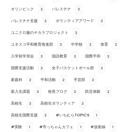
オリンピック
パレスチナ
2
2
パレスチナ支援
ボランティアアワード
2
2
ユニクロ服のチカラプロジェクト
2
ユネスコ平和教育推進部
中学校
体育
2
2
2
入学前学習会
国語教育
国際平和
2
2
2
国際支援活動
女子バスケットボール部
2
2
家庭科
平和活動
手芸部
2
2
2
新入生課題
校長ブログ
防災体験
2
2
2
高校生
高校生ボランティア
2
2
高校生国際支援
#いちむらTOPICS
2
1
#実験
#市っちゃんカフェ
#放射線
1
1
1