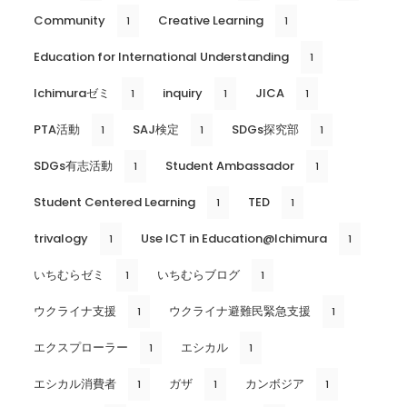
Community
Creative Learning
1
1
Education for International Understanding
1
Ichimuraゼミ
inquiry
JICA
1
1
1
PTA活動
SAJ検定
SDGs探究部
1
1
1
SDGs有志活動
Student Ambassador
1
1
Student Centered Learning
TED
1
1
trivalogy
Use ICT in Education@Ichimura
1
1
いちむらゼミ
いちむらブログ
1
1
ウクライナ支援
ウクライナ避難民緊急支援
1
1
エクスプローラー
エシカル
1
1
エシカル消費者
ガザ
カンボジア
1
1
1