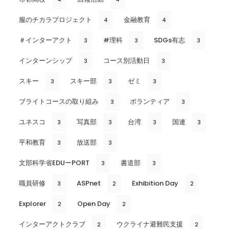
服のチカラプロジェクト
金融教育
4
4
＃インターアクト
#理科
SDGs有志
3
3
3
インターンシップ
コース別活動日
3
3
スキー
スキー部
ゼミ
3
3
3
ブライトコースの取り組み
ボランティア
3
3
ユネスコ
写真部
台湾
国連
3
3
3
3
平和教育
放送部
3
3
文部科学省EDUーPORT
書道部
3
3
職員研修
ASPnet
Exhibition Day
3
2
2
Explorer
Open Day
2
2
インターアクトクラブ
ウクライナ避難民支援
2
2