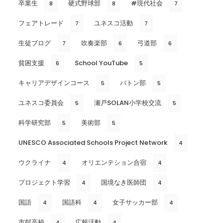
卒業生
硬式野球部
#現代社会
8
8
7
フェアトレード
ユネスコ活動
7
7
生徒ブログ
吹奏楽部
弓道部
7
6
6
貧困支援
School YouTube
6
5
キャリアデザインコース
バトン部
5
5
ユネスコ委員会
瀬戸SOLAN小学校交流
5
5
科学研究部
美術部
5
5
UNESCO Associated Schools Project Network
4
ウクライナ
オリエンテション合宿
4
4
プロジェクト学習
国境なき医師団
4
4
国語
国語科
女子サッカー部
4
4
4
市邨高校
広報活動
4
4