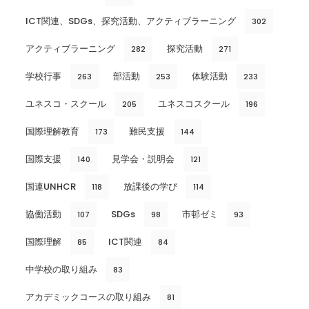
ICT関連、SDGs、探究活動、アクティブラーニング
302
アクティブラーニング
探究活動
282
271
学校行事
部活動
体験活動
263
253
233
ユネスコ・スクール
ユネスコスクール
205
196
国際理解教育
難民支援
173
144
国際支援
見学会・説明会
140
121
国連UNHCR
放課後の学び
118
114
協働活動
SDGs
市邨ゼミ
107
98
93
国際理解
ICT関連
85
84
中学校の取り組み
83
アカデミックコースの取り組み
81