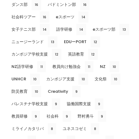
ダンス部
バドミントン部
16
16
社会科ツアー
eスポーツ
16
14
女子テニス部
語学研修
eスポーツ部
14
14
13
ニュージーランド
EDUーPORT
13
12
カンボジア学校支援
英語教育
12
12
NZ語学研修
教員向け勉強会
NZ
11
11
10
UNHCR
カンボジア支援
文化祭
10
10
10
防災教育
Creativity
10
9
パレスチナ学校支援
協働国際支援
9
9
教員研修
社会科
野村勇斗
9
9
9
ミライノカタリバ
ユネスコゼミ
8
8