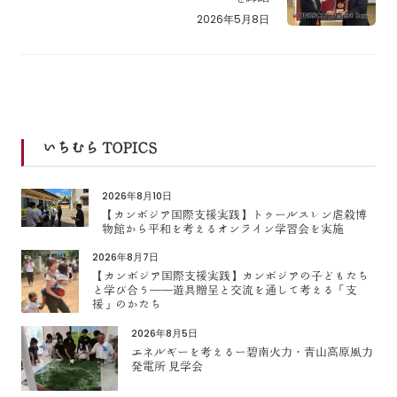
2026年5月8日
いちむら TOPICS
2026年8月10日
【カンボジア国際支援実践】トゥールスレン虐殺博
物館から平和を考えるオンライン学習会を実施
2026年8月7日
【カンボジア国際支援実践】カンボジアの子どもたち
と学び合う――遊具贈呈と交流を通して考える「支
援」のかたち
2026年8月5日
エネルギーを考えるー碧南火力・青山高原風力
発電所 見学会