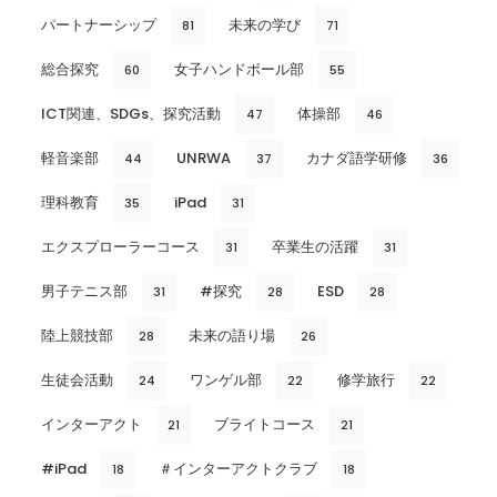
パートナーシップ
未来の学び
81
71
総合探究
女子ハンドボール部
60
55
ICT関連、SDGs、探究活動
体操部
47
46
軽音楽部
UNRWA
カナダ語学研修
44
37
36
理科教育
iPad
35
31
エクスプローラーコース
卒業生の活躍
31
31
男子テニス部
#探究
ESD
31
28
28
陸上競技部
未来の語り場
28
26
生徒会活動
ワンゲル部
修学旅行
24
22
22
インターアクト
ブライトコース
21
21
#iPad
＃インターアクトクラブ
18
18