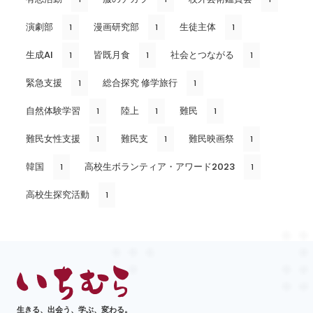
演劇部
漫画研究部
生徒主体
1
1
1
生成AI
皆既月食
社会とつながる
1
1
1
緊急支援
総合探究 修学旅行
1
1
自然体験学習
陸上
難民
1
1
1
難民女性支援
難民支
難民映画祭
1
1
1
韓国
高校生ボランティア・アワード2023
1
1
高校生探究活動
1
生きる、出会う、学ぶ、変わる。