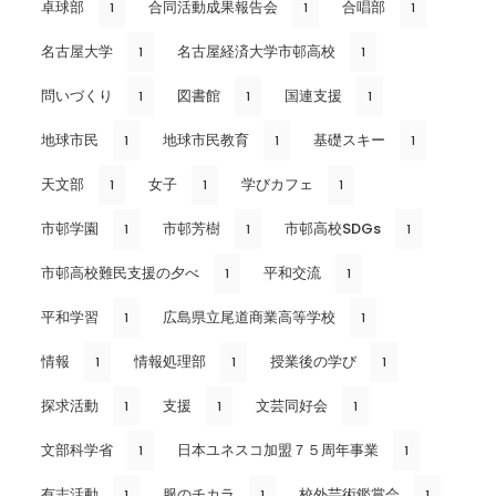
卓球部
合同活動成果報告会
合唱部
1
1
1
名古屋大学
名古屋経済大学市邨高校
1
1
問いづくり
図書館
国連支援
1
1
1
地球市民
地球市民教育
基礎スキー
1
1
1
天文部
女子
学びカフェ
1
1
1
市邨学園
市邨芳樹
市邨高校SDGs
1
1
1
市邨高校難民支援の夕べ
平和交流
1
1
平和学習
広島県立尾道商業高等学校
1
1
情報
情報処理部
授業後の学び
1
1
1
探求活動
支援
文芸同好会
1
1
1
文部科学省
日本ユネスコ加盟７５周年事業
1
1
有志活動
服のチカラ
校外芸術鑑賞会
1
1
1