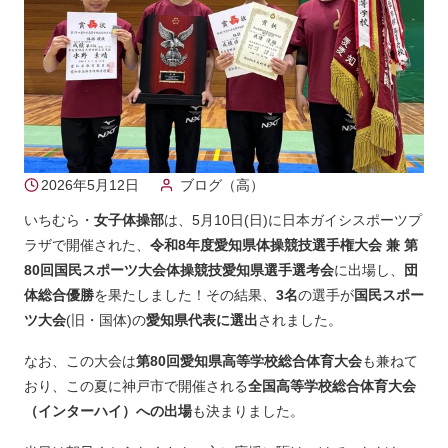
2026年5月12日
ブログ（高）
いちむら・
女子体操部
は、5月10日(日)に日本ガイシスポーツプ
ラザで開催された、
令和8年度愛知県体操競技選手権大会 兼 第
80回国民スポーツ大会体操競技愛知県選手選考会
に出場し、
団
体総合優勝
を果たしました！その結果、
3名
の選手が
国民スポー
ツ大会
(旧・国体)の
愛知県代表に選出
されました。
なお、この大会は
第80回愛知県高等学校総合体育大会
も兼ねて
おり、この夏に神戸市で開催される
全国高等学校総合体育大会
（インターハイ）への出場
も決まりました。