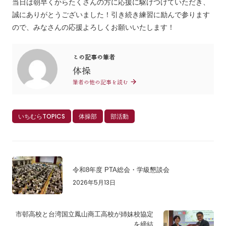
当日は朝早くからたくさんの方に応援に駆けつけていただき、
誠にありがとうございました！引き続き練習に励んで参ります
ので、みなさんの応援よろしくお願いいたします！
この記事の筆者
体操
筆者の他の記事を読む
いちむらTOPICS
体操部
部活動
令和8年度 PTA総会・学級懇談会
2026年5月13日
市邨高校と台湾国立鳳山商工高校が姉妹校協定
を締結