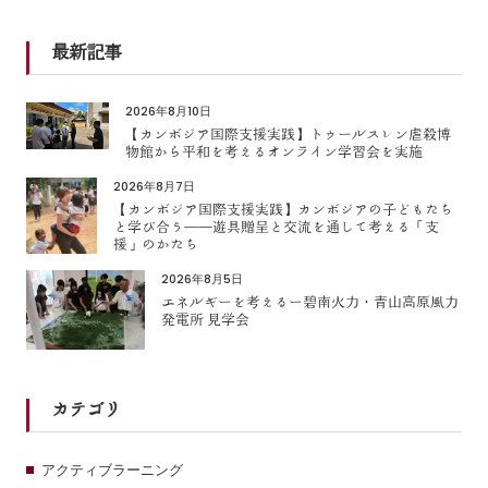
最新記事
2026年8月10日
【カンボジア国際支援実践】トゥールスレン虐殺博
物館から平和を考えるオンライン学習会を実施
2026年8月7日
【カンボジア国際支援実践】カンボジアの子どもたち
と学び合う――遊具贈呈と交流を通して考える「支
援」のかたち
2026年8月5日
エネルギーを考えるー碧南火力・青山高原風力
発電所 見学会
カテゴリ
アクティブラーニング