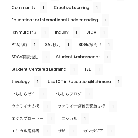
Community
Creative Learning
1
1
Education for International Understanding
1
Ichimuraゼミ
inquiry
JICA
1
1
1
PTA活動
SAJ検定
SDGs探究部
1
1
1
SDGs有志活動
Student Ambassador
1
1
Student Centered Learning
TED
1
1
trivalogy
Use ICT in Education@Ichimura
1
1
いちむらゼミ
いちむらブログ
1
1
ウクライナ支援
ウクライナ避難民緊急支援
1
1
エクスプローラー
エシカル
1
1
エシカル消費者
ガザ
カンボジア
1
1
1