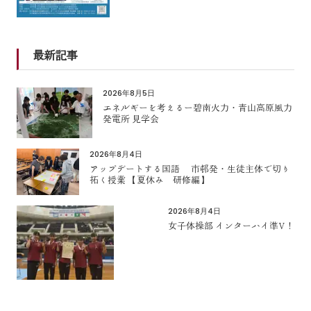
最新記事
2026年8月5日
エネルギーを考えるー碧南火力・青山高原風力
発電所 見学会
2026年8月4日
アップデートする国語 市邨発・生徒主体で切り
拓く授業 【夏休み 研修編】
2026年8月4日
女子体操部 インターハイ準V！