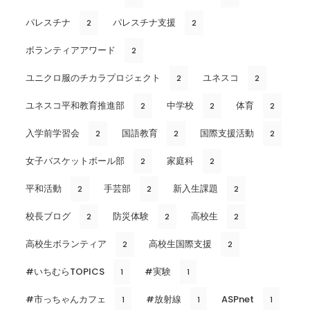
パレスチナ
パレスチナ支援
2
2
ボランティアアワード
2
ユニクロ服のチカラプロジェクト
ユネスコ
2
2
ユネスコ平和教育推進部
中学校
体育
2
2
2
入学前学習会
国語教育
国際支援活動
2
2
2
女子バスケットボール部
家庭科
2
2
平和活動
手芸部
新入生課題
2
2
2
校長ブログ
防災体験
高校生
2
2
2
高校生ボランティア
高校生国際支援
2
2
#いちむらTOPICS
#実験
1
1
#市っちゃんカフェ
#放射線
ASPnet
1
1
1