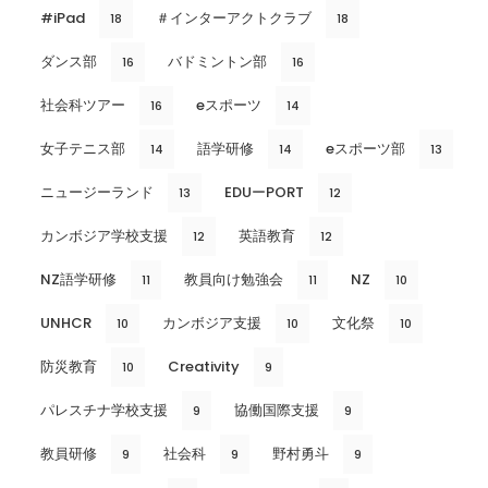
#iPad
＃インターアクトクラブ
18
18
ダンス部
バドミントン部
16
16
社会科ツアー
eスポーツ
16
14
女子テニス部
語学研修
eスポーツ部
14
14
13
ニュージーランド
EDUーPORT
13
12
カンボジア学校支援
英語教育
12
12
NZ語学研修
教員向け勉強会
NZ
11
11
10
UNHCR
カンボジア支援
文化祭
10
10
10
防災教育
Creativity
10
9
パレスチナ学校支援
協働国際支援
9
9
教員研修
社会科
野村勇斗
9
9
9