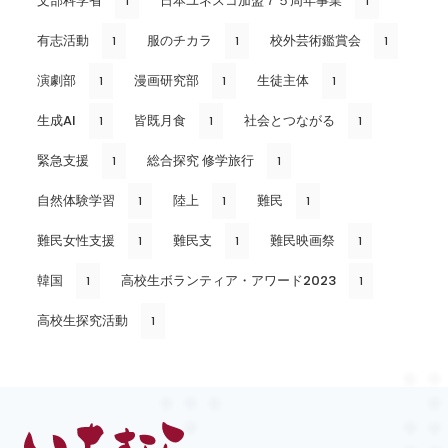
文部科学省
日本ユネスコ加盟７５周年事業
1
1
有志活動
服のチカラ
校外芸術鑑賞会
1
1
1
演劇部
漫画研究部
生徒主体
1
1
1
生成AI
皆既月食
社会とつながる
1
1
1
緊急支援
総合探究 修学旅行
1
1
自然体験学習
陸上
難民
1
1
1
難民女性支援
難民支
難民映画祭
1
1
1
韓国
高校生ボランティア・アワード2023
1
1
高校生探究活動
1