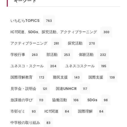
キーワード
いちむらTOPICS
763
ICT関連、SDGs、探究活動、アクティブラーニング
300
アクティブラーニング
探究活動
281
270
学校行事
部活動
体験活動
263
253
232
ユネスコ・スクール
ユネスコスクール
204
195
国際理解教育
難民支援
国際支援
172
143
139
見学会・説明会
国連UNHCR
121
117
放課後の学び
協働活動
SDGs
113
106
98
市邨ゼミ
ICT関連
国際理解
93
84
84
中学校の取り組み
83