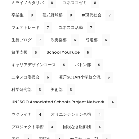
ミライノカタリバ
ユネスコゼミ
8
8
卒業生
硬式野球部
#現代社会
8
8
7
フェアトレード
ユネスコ活動
7
7
生徒ブログ
吹奏楽部
弓道部
7
6
6
貧困支援
School YouTube
6
5
キャリアデザインコース
バトン部
5
5
ユネスコ委員会
瀬戸SOLAN小学校交流
5
5
科学研究部
美術部
5
5
UNESCO Associated Schools Project Network
4
ウクライナ
オリエンテション合宿
4
4
プロジェクト学習
国境なき医師団
4
4