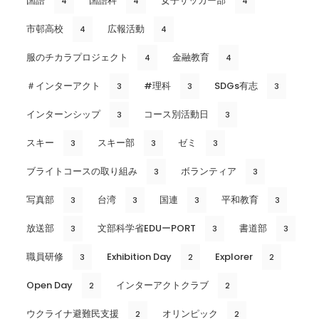
国語
国語科
女子サッカー部
4
4
4
市邨高校
広報活動
4
4
服のチカラプロジェクト
金融教育
4
4
＃インターアクト
#理科
SDGs有志
3
3
3
インターンシップ
コース別活動日
3
3
スキー
スキー部
ゼミ
3
3
3
ブライトコースの取り組み
ボランティア
3
3
写真部
台湾
国連
平和教育
3
3
3
3
放送部
文部科学省EDUーPORT
書道部
3
3
3
職員研修
Exhibition Day
Explorer
3
2
2
Open Day
インターアクトクラブ
2
2
ウクライナ避難民支援
オリンピック
2
2