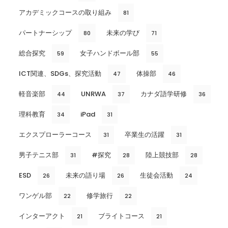
アカデミックコースの取り組み
81
パートナーシップ
未来の学び
80
71
総合探究
女子ハンドボール部
59
55
ICT関連、SDGs、探究活動
体操部
47
46
軽音楽部
UNRWA
カナダ語学研修
44
37
36
理科教育
iPad
34
31
エクスプローラーコース
卒業生の活躍
31
31
男子テニス部
#探究
陸上競技部
31
28
28
ESD
未来の語り場
生徒会活動
26
26
24
ワンゲル部
修学旅行
22
22
インターアクト
ブライトコース
21
21