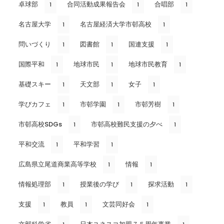
卓球部
合同活動成果報告会
合唱部
1
1
1
名古屋大学
名古屋経済大学市邨高校
1
1
問いづくり
図書館
国連支援
1
1
1
国際平和
地球市民
地球市民教育
1
1
1
基礎スキー
天文部
女子
1
1
1
学びカフェ
市邨学園
市邨芳樹
1
1
1
市邨高校SDGs
市邨高校難民支援の夕べ
1
1
平和交流
平和学習
1
1
広島県立尾道商業高等学校
情報
1
1
情報処理部
授業後の学び
探求活動
1
1
1
支援
教員
文芸同好会
1
1
1