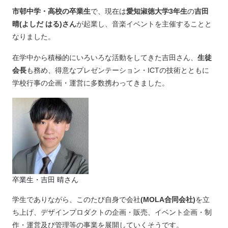
市邨中学・高校の卒業生
で、現在は
愛知淑徳大学3年生
の
吉田
晴(よしだ はる)さん
が起業し、音楽イベントを主催することと
なりました。
在学中から積極的にいろいろな活動をしてきた吉田さん、
生徒
会長
も務め、得意なプレゼンテーション・ICTの技術とともに
学校行事の企画・運営に多数携わってきました。
卒業生・吉田 晴さん
学生でありながら、このたび自身で会社
(MOLA合同会社)
を立
ち上げ、デザインプロダクトの企画・販売、イベント企画・制
作・運営及び管理等の事業を展開していくそうです。