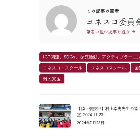
この記事の筆者
ユネスコ委員
筆者の他の記事を読む
ICT関連、SDGs、探究活動、アクティブラーニ
ユネスコ・スクール
ユネスコスクール
国
難民支援
【陸上競技部】村上幸史先生の陸
室_2024.11.23
2024年11月23日