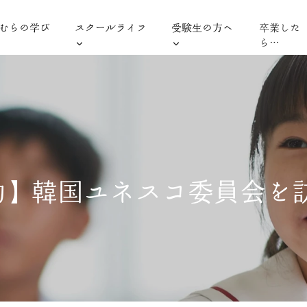
むらの学び
スクールライフ
受験生の方へ
卒業した
ら…
動】韓国ユネスコ委員会を