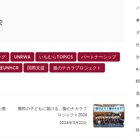
イ
#
会
ダ
社
ング
UNRWA
いちむらTOPICS
パートナーシップ
女
連UNHCR
国際支援
服のチカラプロジェクト
e
E
英
教
上教
難民の子どもに届ける、服のチカラプ
ロジェクト2024
カ
2024年11月22日
防