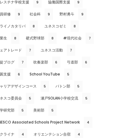
レスチナ学校支援
協働国際支援
9
9
員研修
社会科
野村勇斗
9
9
9
ライノカタリバ
ユネスコゼミ
8
8
業生
硬式野球部
#現代社会
8
8
7
ェアトレード
ユネスコ活動
7
7
徒ブログ
吹奏楽部
弓道部
7
6
6
困支援
School YouTube
6
5
ャリアデザインコース
バトン部
5
5
ネスコ委員会
瀬戸SOLAN小学校交流
5
5
学研究部
美術部
5
5
NESCO Associated Schools Project Network
4
クライナ
オリエンテション合宿
4
4