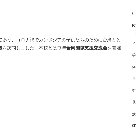
い
I
であり、コロナ禍でカンボジアの子供たちのために台湾とと
ア
校
を訪問しました。本校とは毎年
合同国際支援交流会
を開催
学
体
ユ
難
見
放
S