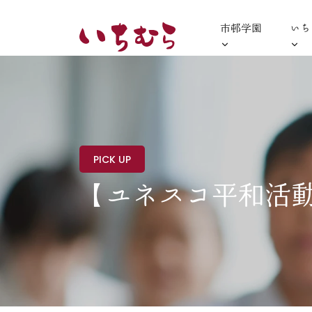
市邨学園
いち
PICK UP
【ユネスコ平和活