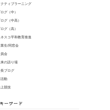
アクティブラーニング
ブログ（中）
ブログ（中高）
ブログ（高）
ユネスコ平和教育推進
卒業生/同窓会
委員会
未来の語り場
校長ブログ
部活動
陸上競技
キーワード