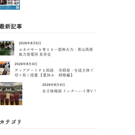
最新記事
2026年8月5日
エネルギーを考えるー碧南火力・青山高原
風力発電所 見学会
2026年8月4日
アップデートする国語 市邨発・生徒主体で
切り拓く授業 【夏休み 研修編】
2026年8月4日
女子体操部 インターハイ準V！
カテゴリ