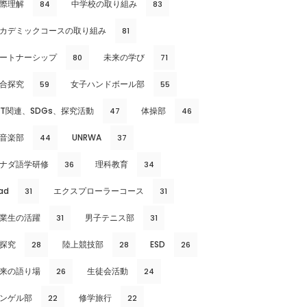
際理解
中学校の取り組み
84
83
カデミックコースの取り組み
81
ートナーシップ
未来の学び
80
71
合探究
女子ハンドボール部
59
55
CT関連、SDGs、探究活動
体操部
47
46
音楽部
UNRWA
44
37
ナダ語学研修
理科教育
36
34
ad
エクスプローラーコース
31
31
業生の活躍
男子テニス部
31
31
探究
陸上競技部
ESD
28
28
26
来の語り場
生徒会活動
26
24
ンゲル部
修学旅行
22
22