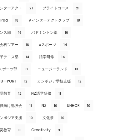
ンターアクト
ブライトコース
21
21
iPad
＃インターアクトクラブ
18
18
ンス部
バドミントン部
16
16
会科ツアー
eスポーツ
16
14
子テニス部
語学研修
14
14
スポーツ部
ニュージーランド
13
13
DUーPORT
カンボジア学校支援
12
12
語教育
NZ語学研修
12
11
員向け勉強会
NZ
UNHCR
11
10
10
ンボジア支援
文化祭
10
10
災教育
Creativity
10
9