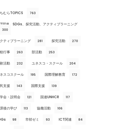
ちむらTOPICS
763
CT関連、SDGs、探究活動、アクティブラーニング
300
クティブラーニング
探究活動
281
270
校行事
部活動
263
253
験活動
ユネスコ・スクール
232
204
ネスコスクール
国際理解教育
195
172
民支援
国際支援
143
139
学会・説明会
国連UNHCR
121
117
課後の学び
協働活動
113
106
DGs
市邨ゼミ
ICT関連
98
93
84