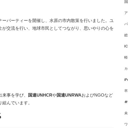
国
ア
ナーパーティーを開催し、水原の市内散策を行いました。ユ
パ
士が交流を行い、地球市民としてつながり、思いやりの心を
総
I
軽
カ
iP
卒
出来事を学び、
国連UNHCR
や
国連UNRWA
およびNGOなど
#
り組んでいます。
未
ら
ワ