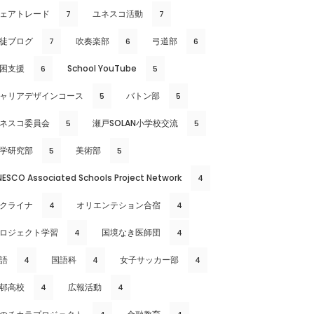
ェアトレード
ユネスコ活動
7
7
徒ブログ
吹奏楽部
弓道部
7
6
6
困支援
School YouTube
6
5
ャリアデザインコース
バトン部
5
5
ネスコ委員会
瀬戸SOLAN小学校交流
5
5
学研究部
美術部
5
5
NESCO Associated Schools Project Network
4
クライナ
オリエンテション合宿
4
4
ロジェクト学習
国境なき医師団
4
4
語
国語科
女子サッカー部
4
4
4
邨高校
広報活動
4
4