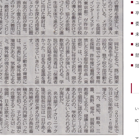
い
I
ア