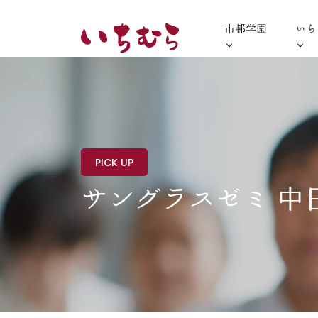
市邨学園
いち
PICK UP
サングラスゼミ 中