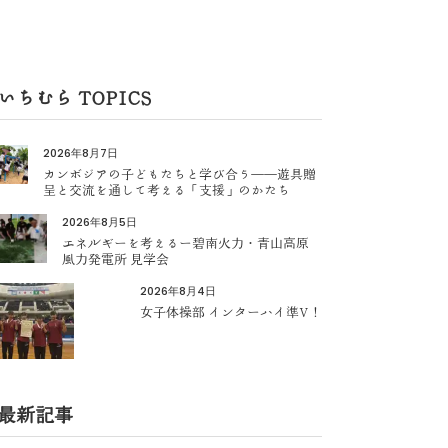
いちむら TOPICS
2026年8月7日
カンボジアの子どもたちと学び合う――遊具贈
呈と交流を通して考える「支援」のかたち
2026年8月5日
エネルギーを考えるー碧南火力・青山高原
風力発電所 見学会
2026年8月4日
女子体操部 インターハイ準V！
最新記事