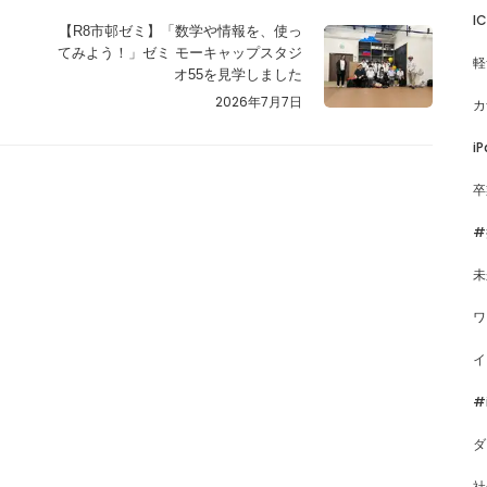
I
【R8市邨ゼミ】「数学や情報を、使っ
てみよう！」ゼミ モーキャップスタジ
軽
オ55を見学しました
2026年7月7日
カ
iP
卒
#
未
ワ
イ
#
ダ
社