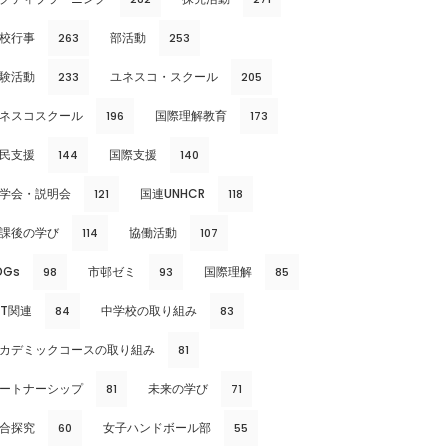
校行事
部活動
263
253
験活動
ユネスコ・スクール
233
205
ネスコスクール
国際理解教育
196
173
民支援
国際支援
144
140
学会・説明会
国連UNHCR
121
118
課後の学び
協働活動
114
107
DGs
市邨ゼミ
国際理解
98
93
85
CT関連
中学校の取り組み
84
83
カデミックコースの取り組み
81
ートナーシップ
未来の学び
81
71
合探究
女子ハンドボール部
60
55