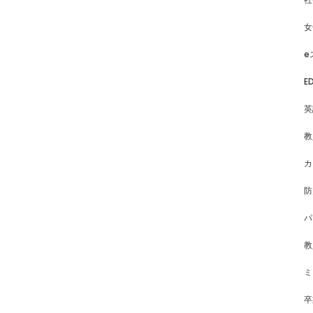
女
e
E
英
教
カ
防
パ
教
ミ
卒