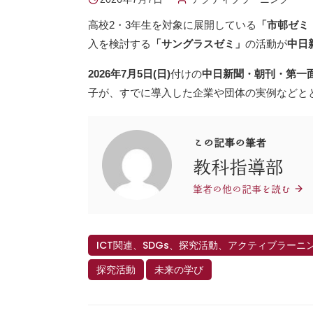
高校2・3年生を対象に展開している
「市邨ゼミ
入を検討する
「サングラスゼミ」
の活動が
中日
2026年7月5日(日)
付けの
中日新聞・朝刊・第一
子が、すでに導入した企業や団体の実例などと
この記事の筆者
教科指導部
筆者の他の記事を読む
ICT関連、SDGs、探究活動、アクティブラーニ
探究活動
未来の学び