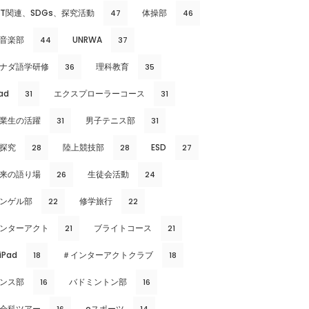
CT関連、SDGs、探究活動
体操部
47
46
音楽部
UNRWA
44
37
ナダ語学研修
理科教育
36
35
ad
エクスプローラーコース
31
31
業生の活躍
男子テニス部
31
31
探究
陸上競技部
ESD
28
28
27
来の語り場
生徒会活動
26
24
ンゲル部
修学旅行
22
22
ンターアクト
ブライトコース
21
21
iPad
＃インターアクトクラブ
18
18
ンス部
バドミントン部
16
16
会科ツアー
eスポーツ