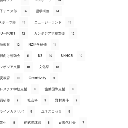
16
14
子テニス部
語学研修
14
14
スポーツ部
ニュージーランド
13
13
DUーPORT
カンボジア学校支援
12
12
語教育
NZ語学研修
12
11
員向け勉強会
NZ
UNHCR
11
10
10
ンボジア支援
文化祭
10
10
災教育
Creativity
10
9
レスチナ学校支援
協働国際支援
9
9
員研修
社会科
野村勇斗
9
9
9
ライノカタリバ
ユネスコゼミ
8
8
業生
硬式野球部
#現代社会
8
8
7