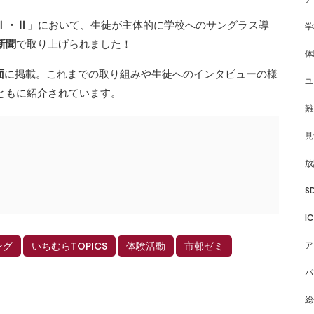
Ⅰ・Ⅱ」
において、生徒が主体的に学校へのサングラス導
学
新聞
で取り上げられました！
体
面
に掲載。これまでの取り組みや生徒へのインタビューの様
ユ
ともに紹介されています。
難
見
放
S
I
ア
ング
いちむらTOPICS
体験活動
市邨ゼミ
パ
総