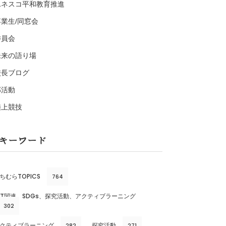
ユネスコ平和教育推進
卒業生/同窓会
委員会
未来の語り場
校長ブログ
部活動
陸上競技
キーワード
ちむらTOPICS
764
CT関連、SDGs、探究活動、アクティブラーニング
302
クティブラーニング
探究活動
282
271