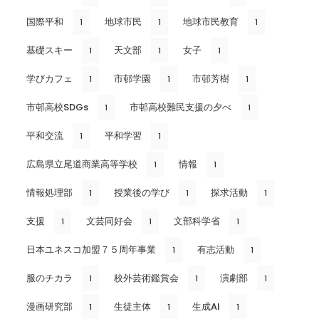
国際平和
地球市民
地球市民教育
1
1
1
基礎スキー
天文部
女子
1
1
1
学びカフェ
市邨学園
市邨芳樹
1
1
1
市邨高校SDGs
市邨高校難民支援の夕べ
1
1
平和交流
平和学習
1
1
広島県立尾道商業高等学校
情報
1
1
情報処理部
授業後の学び
探求活動
1
1
1
支援
文芸同好会
文部科学省
1
1
1
日本ユネスコ加盟７５周年事業
有志活動
1
1
服のチカラ
校外芸術鑑賞会
演劇部
1
1
1
漫画研究部
生徒主体
生成AI
1
1
1