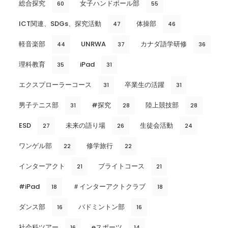
総合探究
女子ハンドボール部
60
55
ICT関連、SDGs、探究活動
体操部
47
46
軽音楽部
UNRWA
カナダ語学研修
44
37
36
理科教育
iPad
35
31
エクスプローラーコース
卒業生の活躍
31
31
男子テニス部
#探究
陸上競技部
31
28
28
ESD
未来の語り場
生徒会活動
27
26
24
ワンゲル部
修学旅行
22
22
インターアクト
ブライトコース
21
21
#iPad
＃インターアクトクラブ
18
18
ダンス部
バドミントン部
16
16
社会科ツアー
eスポーツ
16
14