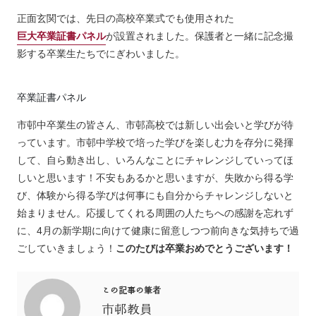
正面玄関では、先日の高校卒業式でも使用された
巨大卒業証書パネル
が設置されました。保護者と一緒に記念撮
影する卒業生たちでにぎわいました。
卒業証書パネル
市邨中卒業生の皆さん、市邨高校では新しい出会いと学びが待
っています。市邨中学校で培った学びを楽しむ力を存分に発揮
して、自ら動き出し、いろんなことにチャレンジしていってほ
しいと思います！不安もあるかと思いますが、失敗から得る学
び、体験から得る学びは何事にも自分からチャレンジしないと
始まりません。応援してくれる周囲の人たちへの感謝を忘れず
に、4月の新学期に向けて健康に留意しつつ前向きな気持ちで過
ごしていきましょう！
このたびは卒業おめでとうございます！
この記事の筆者
市邨教員