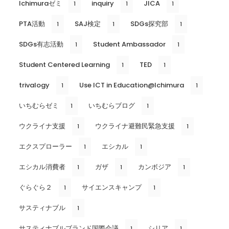
Ichimuraゼミ
inquiry
JICA
1
1
1
PTA活動
SAJ検定
SDGs探究部
1
1
1
SDGs有志活動
Student Ambassador
1
1
Student Centered Learning
TED
1
1
trivalogy
Use ICT in Education@Ichimura
1
1
いちむらゼミ
いちむらブログ
1
1
ウクライナ支援
ウクライナ避難民緊急支援
1
1
エクスプローラー
エシカル
1
1
エシカル消費者
ガザ
カンボジア
1
1
1
ぐらぐら２
サイエンスキャンプ
1
1
サスティナブル
1
サスティナブルブランド国際会議
シリア
1
1