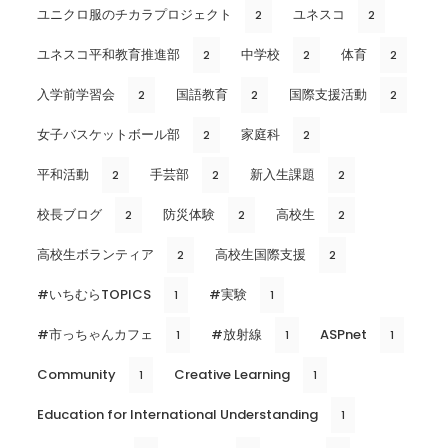
ユニクロ服のチカラプロジェクト
ユネスコ
2
2
ユネスコ平和教育推進部
中学校
体育
2
2
2
入学前学習会
国語教育
国際支援活動
2
2
2
女子バスケットボール部
家庭科
2
2
平和活動
手芸部
新入生課題
2
2
2
校長ブログ
防災体験
高校生
2
2
2
高校生ボランティア
高校生国際支援
2
2
#いちむらTOPICS
#実験
1
1
#市っちゃんカフェ
#放射線
ASPnet
1
1
1
Community
Creative Learning
1
1
Education for International Understanding
1