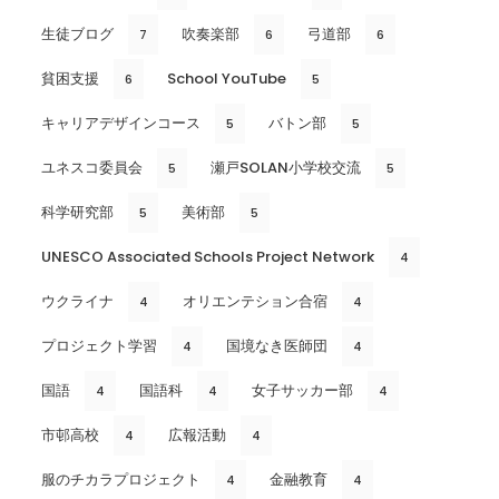
生徒ブログ
吹奏楽部
弓道部
7
6
6
貧困支援
School YouTube
6
5
キャリアデザインコース
バトン部
5
5
ユネスコ委員会
瀬戸SOLAN小学校交流
5
5
科学研究部
美術部
5
5
UNESCO Associated Schools Project Network
4
ウクライナ
オリエンテション合宿
4
4
プロジェクト学習
国境なき医師団
4
4
国語
国語科
女子サッカー部
4
4
4
市邨高校
広報活動
4
4
服のチカラプロジェクト
金融教育
4
4