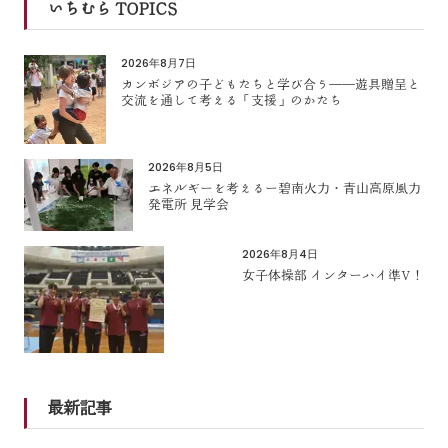
いちむら TOPICS
2026年8月7日
カンボジアの子どもたちと学び合う――遊具贈呈と
交流を通して考える「支援」のかたち
2026年8月5日
エネルギーを考えるー碧南火力・青山高原風力
発電所 見学会
2026年8月4日
女子体操部 インターハイ準V！
最新記事