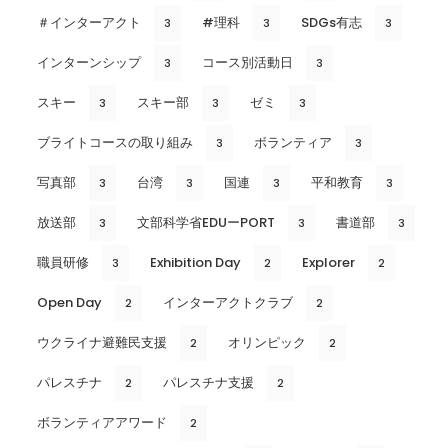
＃インターアクト
#理科
SDGs有志
3
3
3
インターンシップ
コース別活動日
3
3
スキー
スキー部
ゼミ
3
3
3
ブライトコースの取り組み
ボランティア
3
3
写真部
台湾
国連
平和教育
3
3
3
3
放送部
文部科学省EDUーPORT
書道部
3
3
3
職員研修
Exhibition Day
Explorer
3
2
2
Open Day
インターアクトクラブ
2
2
ウクライナ避難民支援
オリンピック
2
2
パレスチナ
パレスチナ支援
2
2
ボランティアアワード
2