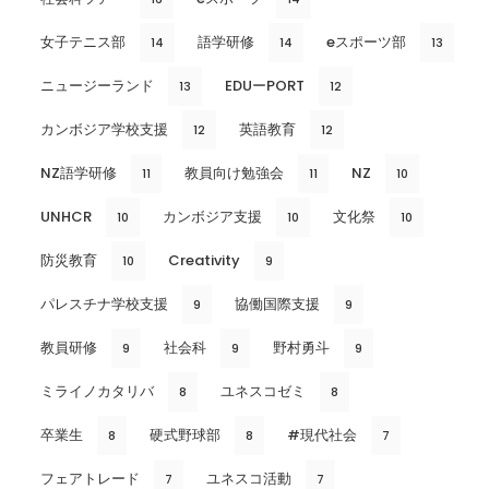
女子テニス部
語学研修
eスポーツ部
14
14
13
ニュージーランド
EDUーPORT
13
12
カンボジア学校支援
英語教育
12
12
NZ語学研修
教員向け勉強会
NZ
11
11
10
UNHCR
カンボジア支援
文化祭
10
10
10
防災教育
Creativity
10
9
パレスチナ学校支援
協働国際支援
9
9
教員研修
社会科
野村勇斗
9
9
9
ミライノカタリバ
ユネスコゼミ
8
8
卒業生
硬式野球部
#現代社会
8
8
7
フェアトレード
ユネスコ活動
7
7