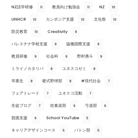
NZ語学研修
教員向け勉強会
NZ
11
11
10
UNHCR
カンボジア支援
文化祭
10
10
10
防災教育
Creativity
10
9
パレスチナ学校支援
協働国際支援
9
9
教員研修
社会科
野村勇斗
9
9
9
ミライノカタリバ
ユネスコゼミ
8
8
卒業生
硬式野球部
#現代社会
8
8
7
フェアトレード
ユネスコ活動
7
7
生徒ブログ
吹奏楽部
弓道部
7
6
6
貧困支援
School YouTube
6
5
キャリアデザインコース
バトン部
5
5