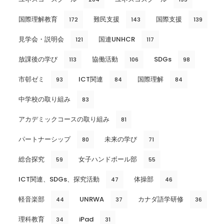
国際理解教育
難民支援
国際支援
172
143
139
見学会・説明会
国連UNHCR
121
117
放課後の学び
協働活動
SDGs
113
106
98
市邨ゼミ
ICT関連
国際理解
93
84
84
中学校の取り組み
83
アカデミックコースの取り組み
81
パートナーシップ
未来の学び
80
71
総合探究
女子ハンドボール部
59
55
ICT関連、SDGs、探究活動
体操部
47
46
軽音楽部
UNRWA
カナダ語学研修
44
37
36
理科教育
iPad
34
31