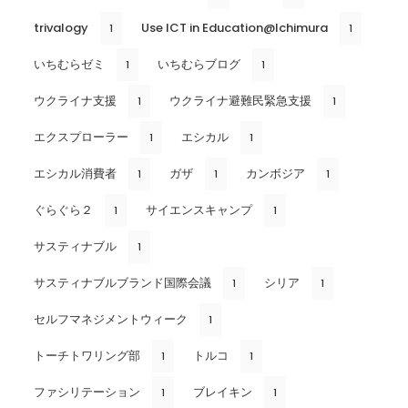
trivalogy
Use ICT in Education@Ichimura
1
1
いちむらゼミ
いちむらブログ
1
1
ウクライナ支援
ウクライナ避難民緊急支援
1
1
エクスプローラー
エシカル
1
1
エシカル消費者
ガザ
カンボジア
1
1
1
ぐらぐら２
サイエンスキャンプ
1
1
サスティナブル
1
サスティナブルブランド国際会議
シリア
1
1
セルフマネジメントウィーク
1
トーチトワリング部
トルコ
1
1
ファシリテーション
ブレイキン
1
1