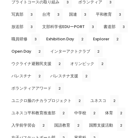
ブライトコースの取り組み
ボランティア
3
3
写真部
台湾
国連
平和教育
3
3
3
3
放送部
文部科学省EDUーPORT
書道部
3
3
3
職員研修
Exhibition Day
Explorer
3
2
2
Open Day
インターアクトクラブ
2
2
ウクライナ避難民支援
オリンピック
2
2
パレスチナ
パレスチナ支援
2
2
ボランティアアワード
2
ユニクロ服のチカラプロジェクト
ユネスコ
2
2
ユネスコ平和教育推進部
中学校
体育
2
2
2
入学前学習会
国語教育
国際支援活動
2
2
2
女子バスケットボール部
家庭科
2
2