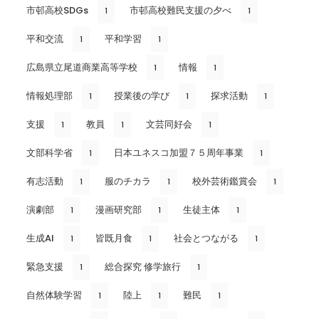
市邨高校SDGs
市邨高校難民支援の夕べ
1
1
平和交流
平和学習
1
1
広島県立尾道商業高等学校
情報
1
1
情報処理部
授業後の学び
探求活動
1
1
1
支援
教員
文芸同好会
1
1
1
文部科学省
日本ユネスコ加盟７５周年事業
1
1
有志活動
服のチカラ
校外芸術鑑賞会
1
1
1
演劇部
漫画研究部
生徒主体
1
1
1
生成AI
皆既月食
社会とつながる
1
1
1
緊急支援
総合探究 修学旅行
1
1
自然体験学習
陸上
難民
1
1
1