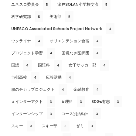
ユネスコ委員会
瀬戸SOLAN小学校交流
5
5
科学研究部
美術部
5
5
UNESCO Associated Schools Project Network
4
ウクライナ
オリエンテション合宿
4
4
プロジェクト学習
国境なき医師団
4
4
国語
国語科
女子サッカー部
4
4
4
市邨高校
広報活動
4
4
服のチカラプロジェクト
金融教育
4
4
＃インターアクト
#理科
SDGs有志
3
3
3
インターンシップ
コース別活動日
3
3
スキー
スキー部
ゼミ
3
3
3