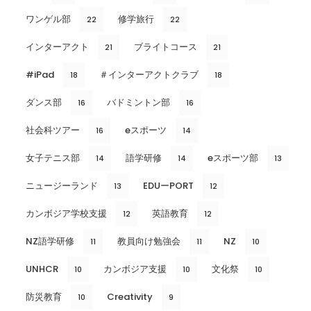
ワンゲル部
修学旅行
22
22
インターアクト
ブライトコース
21
21
#iPad
＃インターアクトクラブ
18
18
ダンス部
バドミントン部
16
16
社会科ツアー
eスポーツ
16
14
女子テニス部
語学研修
eスポーツ部
14
14
13
ニュージーランド
EDUーPORT
13
12
カンボジア学校支援
英語教育
12
12
NZ語学研修
教員向け勉強会
NZ
11
11
10
UNHCR
カンボジア支援
文化祭
10
10
10
防災教育
Creativity
10
9