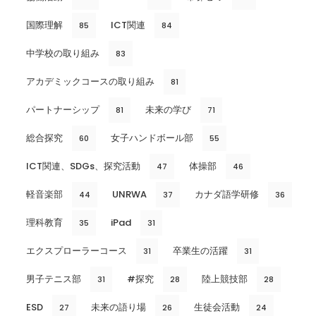
国際理解
ICT関連
85
84
中学校の取り組み
83
アカデミックコースの取り組み
81
パートナーシップ
未来の学び
81
71
総合探究
女子ハンドボール部
60
55
ICT関連、SDGs、探究活動
体操部
47
46
軽音楽部
UNRWA
カナダ語学研修
44
37
36
理科教育
iPad
35
31
エクスプローラーコース
卒業生の活躍
31
31
男子テニス部
#探究
陸上競技部
31
28
28
ESD
未来の語り場
生徒会活動
27
26
24