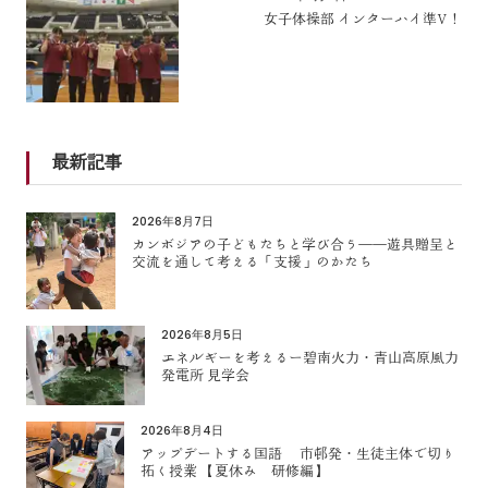
女子体操部 インターハイ準V！
最新記事
2026年8月7日
カンボジアの子どもたちと学び合う――遊具贈呈と
交流を通して考える「支援」のかたち
2026年8月5日
エネルギーを考えるー碧南火力・青山高原風力
発電所 見学会
2026年8月4日
アップデートする国語 市邨発・生徒主体で切り
拓く授業 【夏休み 研修編】