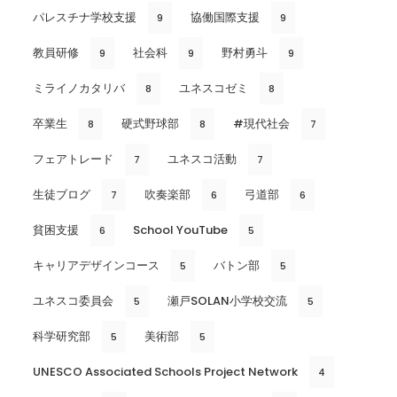
パレスチナ学校支援
協働国際支援
9
9
教員研修
社会科
野村勇斗
9
9
9
ミライノカタリバ
ユネスコゼミ
8
8
卒業生
硬式野球部
#現代社会
8
8
7
フェアトレード
ユネスコ活動
7
7
生徒ブログ
吹奏楽部
弓道部
7
6
6
貧困支援
School YouTube
6
5
キャリアデザインコース
バトン部
5
5
ユネスコ委員会
瀬戸SOLAN小学校交流
5
5
科学研究部
美術部
5
5
UNESCO Associated Schools Project Network
4