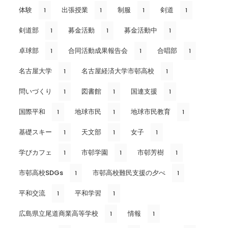
体験
出張授業
制服
剣道
1
1
1
1
剣道部
募金活動
募金活動中
1
1
1
卓球部
合同活動成果報告会
合唱部
1
1
1
名古屋大学
名古屋経済大学市邨高校
1
1
問いづくり
図書館
国連支援
1
1
1
国際平和
地球市民
地球市民教育
1
1
1
基礎スキー
天文部
女子
1
1
1
学びカフェ
市邨学園
市邨芳樹
1
1
1
市邨高校SDGs
市邨高校難民支援の夕べ
1
1
平和交流
平和学習
1
1
広島県立尾道商業高等学校
情報
1
1