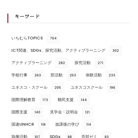
キーワード
いちむらTOPICS
764
ICT関連、SDGs、探究活動、アクティブラーニング
302
アクティブラーニング
探究活動
282
271
学校行事
部活動
体験活動
263
253
233
ユネスコ・スクール
ユネスコスクール
205
196
国際理解教育
難民支援
173
144
国際支援
見学会・説明会
140
121
国連UNHCR
放課後の学び
118
114
協働活動
SDGs
市邨ゼミ
107
98
93