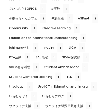
#いちむらTOPICS
#実験
1
1
#市っちゃんカフェ
#放射線
ASPnet
1
1
1
Community
Creative Learning
1
1
Education for International Understanding
1
Ichimuraゼミ
inquiry
JICA
1
1
1
PTA活動
SAJ検定
SDGs探究部
1
1
1
SDGs有志活動
Student Ambassador
1
1
Student Centered Learning
TED
1
1
trivalogy
Use ICT in Education@Ichimura
1
1
いちむらゼミ
いちむらブログ
1
1
ウクライナ支援
ウクライナ避難民緊急支援
1
1