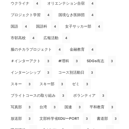
ウクライナ
オリエンテション合宿
4
4
プロジェクト学習
国境なき医師団
4
4
国語
国語科
女子サッカー部
4
4
4
市邨高校
広報活動
4
4
服のチカラプロジェクト
金融教育
4
4
＃インターアクト
#理科
SDGs有志
3
3
3
インターンシップ
コース別活動日
3
3
スキー
スキー部
ゼミ
3
3
3
ブライトコースの取り組み
ボランティア
3
3
写真部
台湾
国連
平和教育
3
3
3
3
放送部
文部科学省EDUーPORT
書道部
3
3
3