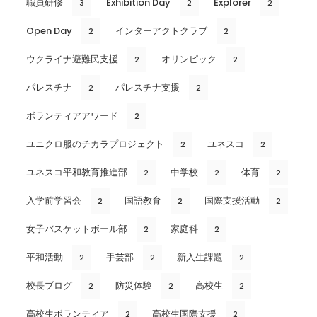
職員研修
Exhibition Day
Explorer
3
2
2
Open Day
インターアクトクラブ
2
2
ウクライナ避難民支援
オリンピック
2
2
パレスチナ
パレスチナ支援
2
2
ボランティアアワード
2
ユニクロ服のチカラプロジェクト
ユネスコ
2
2
ユネスコ平和教育推進部
中学校
体育
2
2
2
入学前学習会
国語教育
国際支援活動
2
2
2
女子バスケットボール部
家庭科
2
2
平和活動
手芸部
新入生課題
2
2
2
校長ブログ
防災体験
高校生
2
2
2
高校生ボランティア
高校生国際支援
2
2