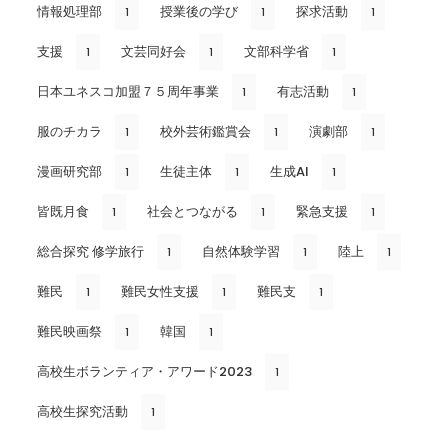
情報処理部
授業後の学び
探求活動
1
1
1
支援
文芸同好会
文部科学省
1
1
1
日本ユネスコ加盟７５周年事業
有志活動
1
1
服のチカラ
校外芸術鑑賞会
演劇部
1
1
1
漫画研究部
生徒主体
生成AI
1
1
1
皆既月食
社会とつながる
緊急支援
1
1
1
総合探究 修学旅行
自然体験学習
陸上
1
1
1
難民
難民女性支援
難民支
1
1
1
難民映画祭
韓国
1
1
高校生ボランティア・アワード2023
1
高校生探究活動
1