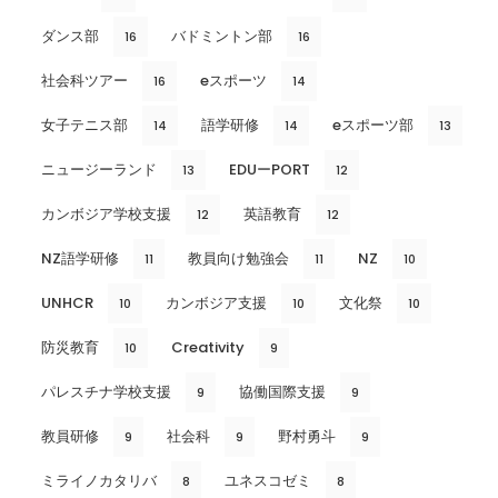
ダンス部
バドミントン部
16
16
社会科ツアー
eスポーツ
16
14
女子テニス部
語学研修
eスポーツ部
14
14
13
ニュージーランド
EDUーPORT
13
12
カンボジア学校支援
英語教育
12
12
NZ語学研修
教員向け勉強会
NZ
11
11
10
UNHCR
カンボジア支援
文化祭
10
10
10
防災教育
Creativity
10
9
パレスチナ学校支援
協働国際支援
9
9
教員研修
社会科
野村勇斗
9
9
9
ミライノカタリバ
ユネスコゼミ
8
8