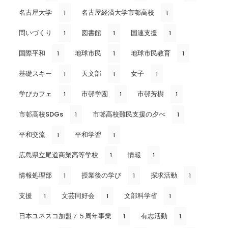
名古屋大学
名古屋経済大学市邨高校
1
1
問いづくり
図書館
国連支援
1
1
1
国際平和
地球市民
地球市民教育
1
1
1
基礎スキー
天文部
女子
1
1
1
学びカフェ
市邨学園
市邨芳樹
1
1
1
市邨高校SDGs
市邨高校難民支援の夕べ
1
1
平和交流
平和学習
1
1
広島県立尾道商業高等学校
情報
1
1
情報処理部
授業後の学び
探求活動
1
1
1
支援
文芸同好会
文部科学省
1
1
1
日本ユネスコ加盟７５周年事業
有志活動
1
1