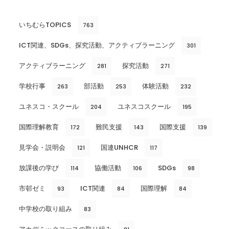
いちむらTOPICS
763
ICT関連、SDGs、探究活動、アクティブラーニング
301
アクティブラーニング
探究活動
281
271
学校行事
部活動
体験活動
263
253
232
ユネスコ・スクール
ユネスコスクール
204
195
国際理解教育
難民支援
国際支援
172
143
139
見学会・説明会
国連UNHCR
121
117
放課後の学び
協働活動
SDGs
114
106
98
市邨ゼミ
ICT関連
国際理解
93
84
84
中学校の取り組み
83