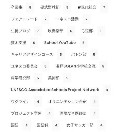
卒業生
硬式野球部
#現代社会
8
8
7
フェアトレード
ユネスコ活動
7
7
生徒ブログ
吹奏楽部
弓道部
7
6
6
貧困支援
School YouTube
6
5
キャリアデザインコース
バトン部
5
5
ユネスコ委員会
瀬戸SOLAN小学校交流
5
5
科学研究部
美術部
5
5
UNESCO Associated Schools Project Network
4
ウクライナ
オリエンテション合宿
4
4
プロジェクト学習
国境なき医師団
4
4
国語
国語科
女子サッカー部
4
4
4