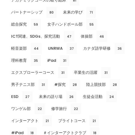
アカデミックコースの取り組み
81
パートナーシップ
未来の学び
80
71
総合探究
女子ハンドボール部
59
55
ICT関連、SDGs、探究活動
体操部
47
46
軽音楽部
UNRWA
カナダ語学研修
44
37
36
理科教育
iPad
35
31
エクスプローラーコース
卒業生の活躍
31
31
男子テニス部
#探究
陸上競技部
31
28
28
ESD
未来の語り場
生徒会活動
27
26
24
ワンゲル部
修学旅行
22
22
インターアクト
ブライトコース
21
21
#iPad
＃インターアクトクラブ
18
18