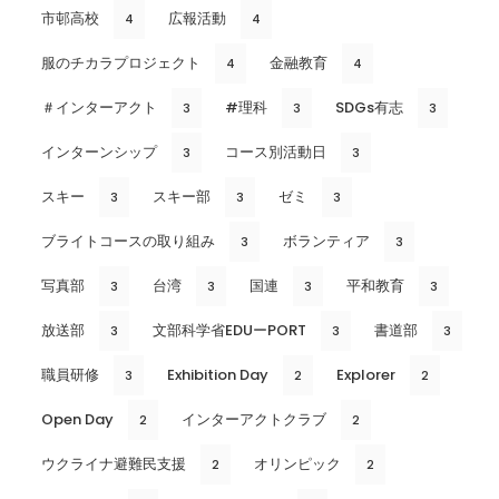
市邨高校
広報活動
4
4
服のチカラプロジェクト
金融教育
4
4
＃インターアクト
#理科
SDGs有志
3
3
3
インターンシップ
コース別活動日
3
3
スキー
スキー部
ゼミ
3
3
3
ブライトコースの取り組み
ボランティア
3
3
写真部
台湾
国連
平和教育
3
3
3
3
放送部
文部科学省EDUーPORT
書道部
3
3
3
職員研修
Exhibition Day
Explorer
3
2
2
Open Day
インターアクトクラブ
2
2
ウクライナ避難民支援
オリンピック
2
2