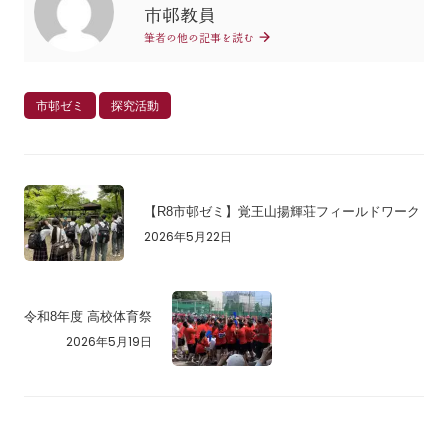
市邨教員
筆者の他の記事を読む
市邨ゼミ
探究活動
【R8市邨ゼミ】覚王山揚輝荘フィールドワーク
2026年5月22日
令和8年度 高校体育祭
2026年5月19日