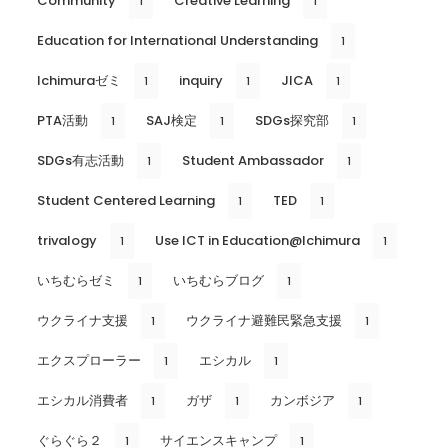
Community
Creative Learning
1
1
Education for International Understanding
1
Ichimuraゼミ
inquiry
JICA
1
1
1
PTA活動
SAJ検定
SDGs探究部
1
1
1
SDGs有志活動
Student Ambassador
1
1
Student Centered Learning
TED
1
1
trivalogy
Use ICT in Education@Ichimura
1
1
いちむらゼミ
いちむらブログ
1
1
ウクライナ支援
ウクライナ避難民緊急支援
1
1
エクスプローラー
エシカル
1
1
エシカル消費者
ガザ
カンボジア
1
1
1
ぐらぐら２
サイエンスキャンプ
1
1