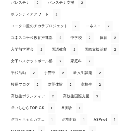
パレスチナ
パレスチナ支援
2
2
ボランティアアワード
2
ユニクロ服のチカラプロジェクト
ユネスコ
2
2
ユネスコ平和教育推進部
中学校
体育
2
2
2
入学前学習会
国語教育
国際支援活動
2
2
2
女子バスケットボール部
家庭科
2
2
平和活動
手芸部
新入生課題
2
2
2
校長ブログ
防災体験
高校生
2
2
2
高校生ボランティア
高校生国際支援
2
2
#いちむらTOPICS
#実験
1
1
#市っちゃんカフェ
#放射線
ASPnet
1
1
1