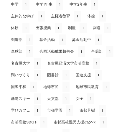
中学
中学1年生
中学2年生
1
1
1
主体的な学び
主権者教育
体操
1
1
1
体験
出張授業
制服
剣道
1
1
1
1
剣道部
募金活動
募金活動中
1
1
1
卓球部
合同活動成果報告会
合唱部
1
1
1
名古屋大学
名古屋経済大学市邨高校
1
1
問いづくり
図書館
国連支援
1
1
1
国際平和
地球市民
地球市民教育
1
1
1
基礎スキー
天文部
女子
1
1
1
学びカフェ
市邨学園
市邨芳樹
1
1
1
市邨高校SDGs
市邨高校難民支援の夕べ
1
1