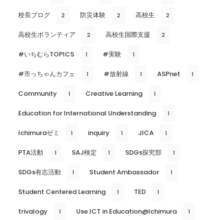
校長ブログ
防災体験
高校生
2
2
2
高校生ボランティア
高校生国際支援
2
2
#いちむらTOPICS
#実験
1
1
#市っちゃんカフェ
#放射線
ASPnet
1
1
1
Community
Creative Learning
1
1
Education for International Understanding
1
Ichimuraゼミ
inquiry
JICA
1
1
1
PTA活動
SAJ検定
SDGs探究部
1
1
1
SDGs有志活動
Student Ambassador
1
1
Student Centered Learning
TED
1
1
trivalogy
Use ICT in Education@Ichimura
1
1