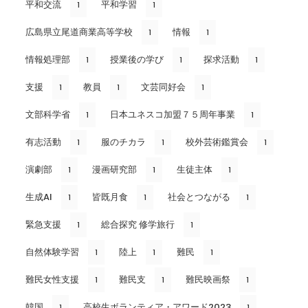
平和交流
平和学習
1
1
広島県立尾道商業高等学校
情報
1
1
情報処理部
授業後の学び
探求活動
1
1
1
支援
教員
文芸同好会
1
1
1
文部科学省
日本ユネスコ加盟７５周年事業
1
1
有志活動
服のチカラ
校外芸術鑑賞会
1
1
1
演劇部
漫画研究部
生徒主体
1
1
1
生成AI
皆既月食
社会とつながる
1
1
1
緊急支援
総合探究 修学旅行
1
1
自然体験学習
陸上
難民
1
1
1
難民女性支援
難民支
難民映画祭
1
1
1
韓国
高校生ボランティア・アワード2023
1
1