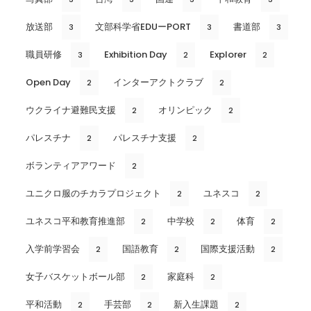
放送部
文部科学省EDUーPORT
書道部
3
3
3
職員研修
Exhibition Day
Explorer
3
2
2
Open Day
インターアクトクラブ
2
2
ウクライナ避難民支援
オリンピック
2
2
パレスチナ
パレスチナ支援
2
2
ボランティアアワード
2
ユニクロ服のチカラプロジェクト
ユネスコ
2
2
ユネスコ平和教育推進部
中学校
体育
2
2
2
入学前学習会
国語教育
国際支援活動
2
2
2
女子バスケットボール部
家庭科
2
2
平和活動
手芸部
新入生課題
2
2
2