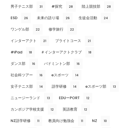
男子テニス部
#探究
陸上競技部
31
28
28
ESD
未来の語り場
生徒会活動
26
26
24
ワンゲル部
修学旅行
22
22
インターアクト
ブライトコース
21
21
#iPad
＃インターアクトクラブ
18
18
ダンス部
バドミントン部
16
16
社会科ツアー
eスポーツ
16
14
女子テニス部
語学研修
eスポーツ部
14
14
13
ニュージーランド
EDUーPORT
13
12
カンボジア学校支援
英語教育
12
12
NZ語学研修
教員向け勉強会
NZ
11
11
10