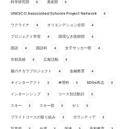
科学研究部
美術部
5
5
UNESCO Associated Schools Project Network
4
ウクライナ
オリエンテション合宿
4
4
プロジェクト学習
国境なき医師団
4
4
国語
国語科
女子サッカー部
4
4
4
市邨高校
広報活動
4
4
服のチカラプロジェクト
金融教育
4
4
＃インターアクト
#理科
SDGs有志
3
3
3
インターンシップ
コース別活動日
3
3
スキー
スキー部
ゼミ
3
3
3
ブライトコースの取り組み
ボランティア
3
3
写真部
台湾
国連
平和教育
3
3
3
3