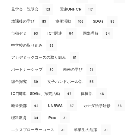
見学会・説明会
国連UNHCR
121
117
放課後の学び
協働活動
SDGs
113
106
98
市邨ゼミ
ICT関連
国際理解
93
84
84
中学校の取り組み
83
アカデミックコースの取り組み
81
パートナーシップ
未来の学び
80
71
総合探究
女子ハンドボール部
59
55
ICT関連、SDGs、探究活動
体操部
47
46
軽音楽部
UNRWA
カナダ語学研修
44
37
36
理科教育
iPad
34
31
エクスプローラーコース
卒業生の活躍
31
31