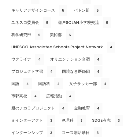
キャリアデザインコース
バトン部
5
5
ユネスコ委員会
瀬戸SOLAN小学校交流
5
5
科学研究部
美術部
5
5
UNESCO Associated Schools Project Network
4
ウクライナ
オリエンテション合宿
4
4
プロジェクト学習
国境なき医師団
4
4
国語
国語科
女子サッカー部
4
4
4
市邨高校
広報活動
4
4
服のチカラプロジェクト
金融教育
4
4
＃インターアクト
#理科
SDGs有志
3
3
3
インターンシップ
コース別活動日
3
3