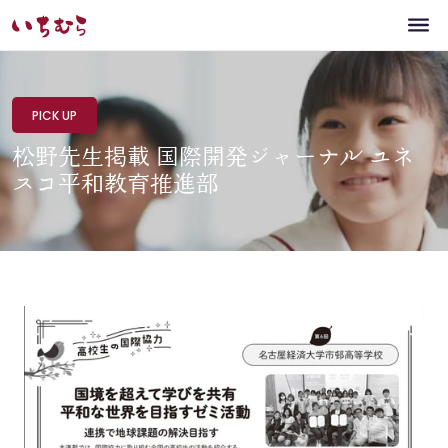
PICK UP
松野先生掲載 国際開発ジャーナル ユネ
スコ平和教育推進部