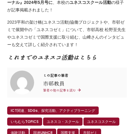
ーナル』2024年5月号に
、本校の
ユネスコスクール活動
の様子
が記事掲載されました！
2023平和の架け橋(ユネスコ活動)協働プロジェクトや、市邨ゼ
ミで展開中の「ユネスコゼミ」について、市邨高校 松野至先生
やユネスコゼミで国際支援に取り組む、山﨑さんのインタビュ
ーも交えて詳しく紹介されています！
これまでのユネスコ活動はこちら
この記事の筆者
市邨教員
筆者の他の記事を読む
ICT関連、SDGs、探究活動、アクティブラーニング
いちむらTOPICS
ユネスコ・スクール
ユネスコスクール
体験活動
国連UNHCR
国際支援
市邨ゼミ