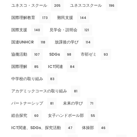
ユネスコ・スクール
ユネスコスクール
205
196
国際理解教育
難民支援
173
144
国際支援
見学会・説明会
140
121
国連UNHCR
放課後の学び
118
114
協働活動
SDGs
市邨ゼミ
107
98
93
国際理解
ICT関連
85
84
中学校の取り組み
83
アカデミックコースの取り組み
81
パートナーシップ
未来の学び
81
71
総合探究
女子ハンドボール部
60
55
ICT関連、SDGs、探究活動
体操部
47
46