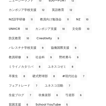
ニュージーランド
EDUーPORT
13
12
カンボジア学校支援
英語教育
12
12
NZ語学研修
教員向け勉強会
NZ
11
11
10
UNHCR
カンボジア支援
文化祭
10
10
10
防災教育
Creativity
10
9
パレスチナ学校支援
協働国際支援
9
9
教員研修
社会科
野村勇斗
9
9
9
ミライノカタリバ
ユネスコゼミ
8
8
卒業生
硬式野球部
#現代社会
8
8
7
フェアトレード
ユネスコ活動
7
7
生徒ブログ
吹奏楽部
弓道部
7
6
6
貧困支援
School YouTube
6
5