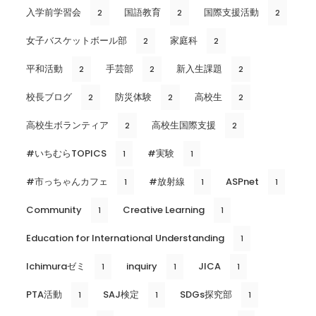
入学前学習会
国語教育
国際支援活動
2
2
2
女子バスケットボール部
家庭科
2
2
平和活動
手芸部
新入生課題
2
2
2
校長ブログ
防災体験
高校生
2
2
2
高校生ボランティア
高校生国際支援
2
2
#いちむらTOPICS
#実験
1
1
#市っちゃんカフェ
#放射線
ASPnet
1
1
1
Community
Creative Learning
1
1
Education for International Understanding
1
Ichimuraゼミ
inquiry
JICA
1
1
1
PTA活動
SAJ検定
SDGs探究部
1
1
1