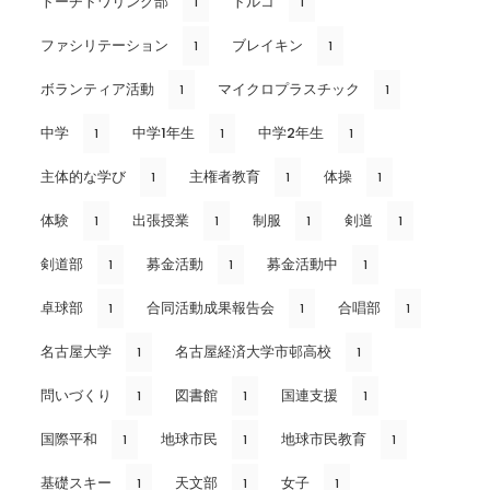
トーチトワリング部
トルコ
1
1
ファシリテーション
ブレイキン
1
1
ボランティア活動
マイクロプラスチック
1
1
中学
中学1年生
中学2年生
1
1
1
主体的な学び
主権者教育
体操
1
1
1
体験
出張授業
制服
剣道
1
1
1
1
剣道部
募金活動
募金活動中
1
1
1
卓球部
合同活動成果報告会
合唱部
1
1
1
名古屋大学
名古屋経済大学市邨高校
1
1
問いづくり
図書館
国連支援
1
1
1
国際平和
地球市民
地球市民教育
1
1
1
基礎スキー
天文部
女子
1
1
1