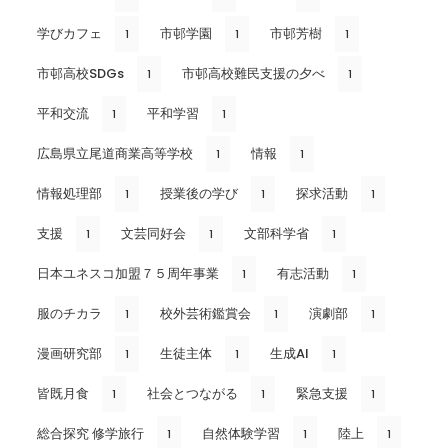
学びカフェ
市邨学園
市邨芳樹
1
1
1
市邨高校SDGs
市邨高校難民支援の夕べ
1
1
平和交流
平和学習
1
1
広島県立尾道商業高等学校
情報
1
1
情報処理部
授業後の学び
探求活動
1
1
1
支援
文芸同好会
文部科学省
1
1
1
日本ユネスコ加盟７５周年事業
有志活動
1
1
服のチカラ
校外芸術鑑賞会
演劇部
1
1
1
漫画研究部
生徒主体
生成AI
1
1
1
皆既月食
社会とつながる
緊急支援
1
1
1
総合探究 修学旅行
自然体験学習
陸上
1
1
1