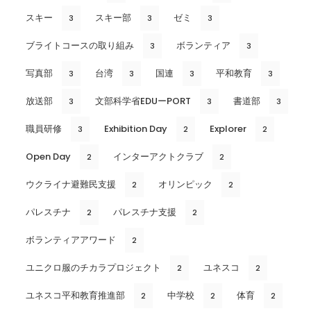
スキー
スキー部
ゼミ
3
3
3
ブライトコースの取り組み
ボランティア
3
3
写真部
台湾
国連
平和教育
3
3
3
3
放送部
文部科学省EDUーPORT
書道部
3
3
3
職員研修
Exhibition Day
Explorer
3
2
2
Open Day
インターアクトクラブ
2
2
ウクライナ避難民支援
オリンピック
2
2
パレスチナ
パレスチナ支援
2
2
ボランティアアワード
2
ユニクロ服のチカラプロジェクト
ユネスコ
2
2
ユネスコ平和教育推進部
中学校
体育
2
2
2