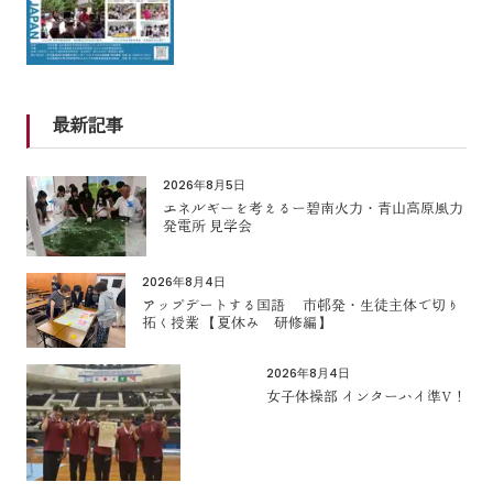
最新記事
2026年8月5日
エネルギーを考えるー碧南火力・青山高原風力
発電所 見学会
2026年8月4日
アップデートする国語 市邨発・生徒主体で切り
拓く授業 【夏休み 研修編】
2026年8月4日
女子体操部 インターハイ準V！