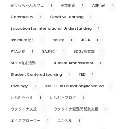
#市っちゃんカフェ
#放射線
ASPnet
1
1
1
Community
Creative Learning
1
1
Education for International Understanding
1
Ichimuraゼミ
inquiry
JICA
1
1
1
PTA活動
SAJ検定
SDGs探究部
1
1
1
SDGs有志活動
Student Ambassador
1
1
Student Centered Learning
TED
1
1
trivalogy
Use ICT in Education@Ichimura
1
1
いちむらゼミ
いちむらブログ
1
1
ウクライナ支援
ウクライナ避難民緊急支援
1
1
エクスプローラー
エシカル
1
1