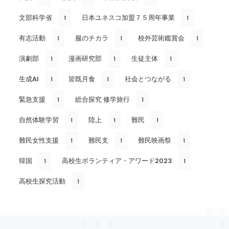
文部科学省
日本ユネスコ加盟７５周年事業
1
1
有志活動
服のチカラ
校外芸術鑑賞会
1
1
1
演劇部
漫画研究部
生徒主体
1
1
1
生成AI
皆既月食
社会とつながる
1
1
1
緊急支援
総合探究 修学旅行
1
1
自然体験学習
陸上
難民
1
1
1
難民女性支援
難民支
難民映画祭
1
1
1
韓国
高校生ボランティア・アワード2023
1
1
高校生探究活動
1