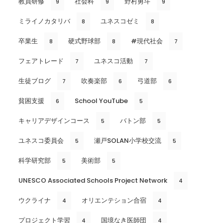
教員研修
社会科
野村勇斗
9
9
9
ミライノカタリバ
ユネスコゼミ
8
8
卒業生
硬式野球部
#現代社会
8
8
7
フェアトレード
ユネスコ活動
7
7
生徒ブログ
吹奏楽部
弓道部
7
6
6
貧困支援
School YouTube
6
5
キャリアデザインコース
バトン部
5
5
ユネスコ委員会
瀬戸SOLAN小学校交流
5
5
科学研究部
美術部
5
5
UNESCO Associated Schools Project Network
4
ウクライナ
オリエンテション合宿
4
4
プロジェクト学習
国境なき医師団
4
4