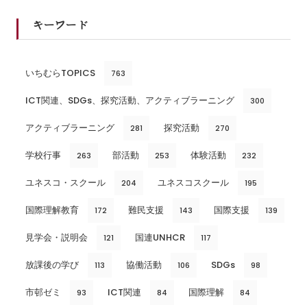
キーワード
いちむらTOPICS
763
ICT関連、SDGs、探究活動、アクティブラーニング
300
アクティブラーニング
探究活動
281
270
学校行事
部活動
体験活動
263
253
232
ユネスコ・スクール
ユネスコスクール
204
195
国際理解教育
難民支援
国際支援
172
143
139
見学会・説明会
国連UNHCR
121
117
放課後の学び
協働活動
SDGs
113
106
98
市邨ゼミ
ICT関連
国際理解
93
84
84