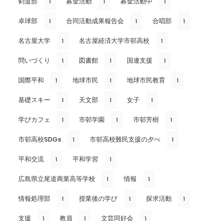
剣道部
募金活動
募金活動中
1
1
1
卓球部
合同活動成果報告会
合唱部
1
1
1
名古屋大学
名古屋経済大学市邨高校
1
1
問いづくり
図書館
国連支援
1
1
1
国際平和
地球市民
地球市民教育
1
1
1
基礎スキー
天文部
女子
1
1
1
学びカフェ
市邨学園
市邨芳樹
1
1
1
市邨高校SDGs
市邨高校難民支援の夕べ
1
1
平和交流
平和学習
1
1
広島県立尾道商業高等学校
情報
1
1
情報処理部
授業後の学び
探求活動
1
1
1
支援
教員
文芸同好会
1
1
1