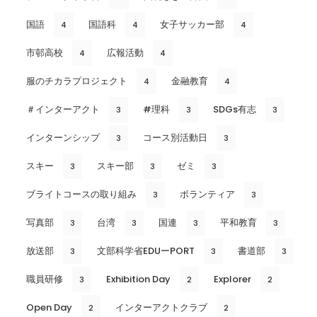
国語
国語科
女子サッカー部
4
4
4
市邨高校
広報活動
4
4
服のチカラプロジェクト
金融教育
4
4
＃インターアクト
#理科
SDGs有志
3
3
3
インターンシップ
コース別活動日
3
3
スキー
スキー部
ゼミ
3
3
3
ブライトコースの取り組み
ボランティア
3
3
写真部
台湾
国連
平和教育
3
3
3
3
放送部
文部科学省EDUーPORT
書道部
3
3
3
職員研修
Exhibition Day
Explorer
3
2
2
Open Day
インターアクトクラブ
2
2