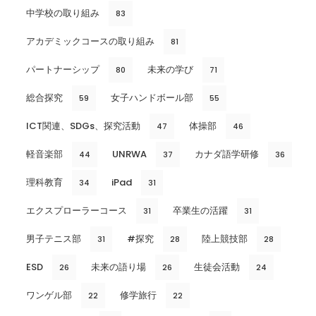
中学校の取り組み
83
アカデミックコースの取り組み
81
パートナーシップ
未来の学び
80
71
総合探究
女子ハンドボール部
59
55
ICT関連、SDGs、探究活動
体操部
47
46
軽音楽部
UNRWA
カナダ語学研修
44
37
36
理科教育
iPad
34
31
エクスプローラーコース
卒業生の活躍
31
31
男子テニス部
#探究
陸上競技部
31
28
28
ESD
未来の語り場
生徒会活動
26
26
24
ワンゲル部
修学旅行
22
22