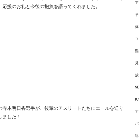
ア
、応援のお礼と今後の抱負を語ってくれました。
学
体
ユ
難
見
放
S
I
の寺本明日香選手が、後輩のアスリートたちにエールを送り
ア
しました！
パ
総