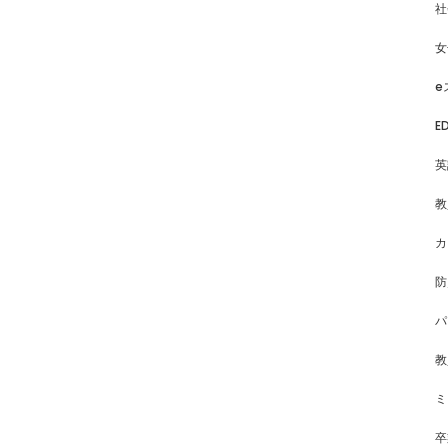
社
女
e
E
英
教
カ
防
パ
教
ミ
卒