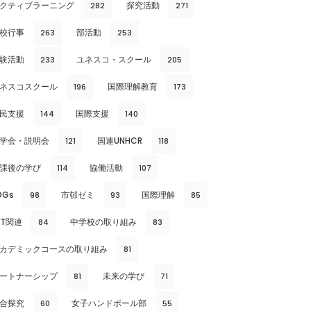
クティブラーニング
探究活動
282
271
校行事
部活動
263
253
験活動
ユネスコ・スクール
233
205
ネスコスクール
国際理解教育
196
173
民支援
国際支援
144
140
学会・説明会
国連UNHCR
121
118
課後の学び
協働活動
114
107
DGs
市邨ゼミ
国際理解
98
93
85
CT関連
中学校の取り組み
84
83
カデミックコースの取り組み
81
ートナーシップ
未来の学び
81
71
合探究
女子ハンドボール部
60
55