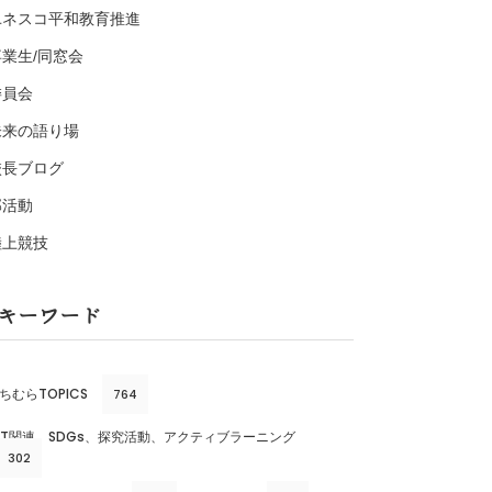
ユネスコ平和教育推進
卒業生/同窓会
委員会
未来の語り場
校長ブログ
部活動
陸上競技
キーワード
ちむらTOPICS
764
CT関連、SDGs、探究活動、アクティブラーニング
302