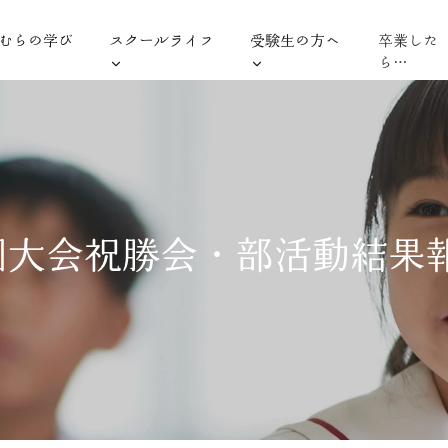
むらの学び
スクールライフ
受験生の方へ
卒業した
ら…
国大会祝勝会・部活動結果