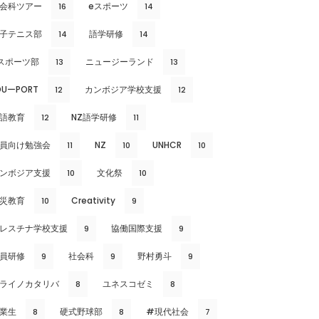
会科ツアー
eスポーツ
16
14
子テニス部
語学研修
14
14
スポーツ部
ニュージーランド
13
13
DUーPORT
カンボジア学校支援
12
12
語教育
NZ語学研修
12
11
員向け勉強会
NZ
UNHCR
11
10
10
ンボジア支援
文化祭
10
10
災教育
Creativity
10
9
レスチナ学校支援
協働国際支援
9
9
員研修
社会科
野村勇斗
9
9
9
ライノカタリバ
ユネスコゼミ
8
8
業生
硬式野球部
#現代社会
8
8
7