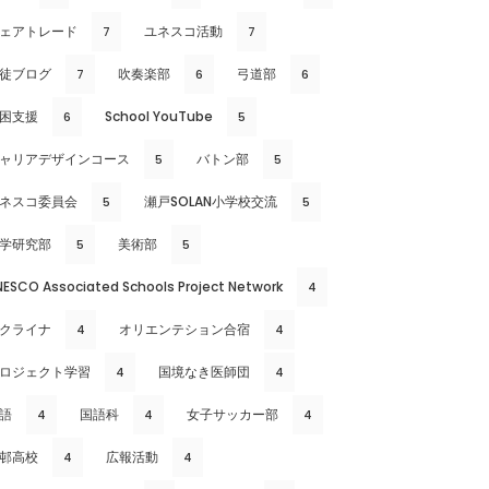
ェアトレード
ユネスコ活動
7
7
徒ブログ
吹奏楽部
弓道部
7
6
6
困支援
School YouTube
6
5
ャリアデザインコース
バトン部
5
5
ネスコ委員会
瀬戸SOLAN小学校交流
5
5
学研究部
美術部
5
5
NESCO Associated Schools Project Network
4
クライナ
オリエンテション合宿
4
4
ロジェクト学習
国境なき医師団
4
4
語
国語科
女子サッカー部
4
4
4
邨高校
広報活動
4
4