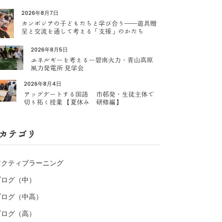
2026年8月7日
カンボジアの子どもたちと学び合う――遊具贈
呈と交流を通して考える「支援」のかたち
2026年8月5日
エネルギーを考えるー碧南火力・青山高原
風力発電所 見学会
2026年8月4日
アップデートする国語 市邨発・生徒主体で
切り拓く授業 【夏休み 研修編】
カテゴリ
アクティブラーニング
ブログ（中）
ブログ（中高）
ブログ（高）