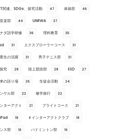
CT関連、SDGs、探究活動
体操部
47
46
音楽部
UNRWA
44
37
ナダ語学研修
理科教育
36
35
ad
エクスプローラーコース
31
31
業生の活躍
男子テニス部
31
31
探究
陸上競技部
ESD
28
28
27
来の語り場
生徒会活動
26
24
ンゲル部
修学旅行
22
22
ンターアクト
ブライトコース
21
21
iPad
＃インターアクトクラブ
18
18
ンス部
バドミントン部
16
16