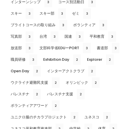
インターンシップ
コース別活動日
3
3
スキー
スキー部
ゼミ
3
3
3
ブライトコースの取り組み
ボランティア
3
3
写真部
台湾
国連
平和教育
3
3
3
3
放送部
文部科学省EDUーPORT
書道部
3
3
3
職員研修
Exhibition Day
Explorer
3
2
2
Open Day
インターアクトクラブ
2
2
ウクライナ避難民支援
オリンピック
2
2
パレスチナ
パレスチナ支援
2
2
ボランティアアワード
2
ユニクロ服のチカラプロジェクト
ユネスコ
2
2
ユネスコ平和教育推進部
中学校
体育
2
2
2