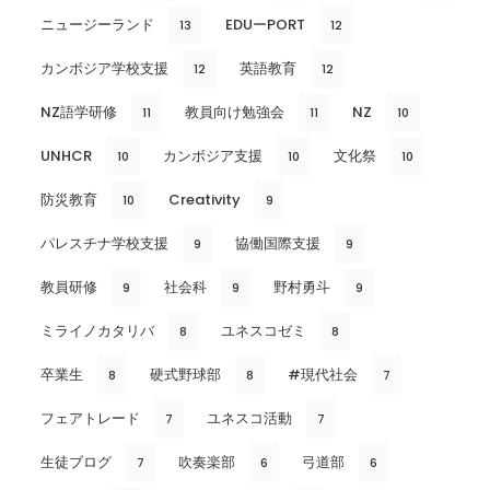
ニュージーランド
EDUーPORT
13
12
カンボジア学校支援
英語教育
12
12
NZ語学研修
教員向け勉強会
NZ
11
11
10
UNHCR
カンボジア支援
文化祭
10
10
10
防災教育
Creativity
10
9
パレスチナ学校支援
協働国際支援
9
9
教員研修
社会科
野村勇斗
9
9
9
ミライノカタリバ
ユネスコゼミ
8
8
卒業生
硬式野球部
#現代社会
8
8
7
フェアトレード
ユネスコ活動
7
7
生徒ブログ
吹奏楽部
弓道部
7
6
6