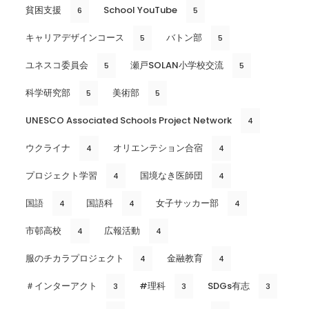
貧困支援
School YouTube
6
5
キャリアデザインコース
バトン部
5
5
ユネスコ委員会
瀬戸SOLAN小学校交流
5
5
科学研究部
美術部
5
5
UNESCO Associated Schools Project Network
4
ウクライナ
オリエンテション合宿
4
4
プロジェクト学習
国境なき医師団
4
4
国語
国語科
女子サッカー部
4
4
4
市邨高校
広報活動
4
4
服のチカラプロジェクト
金融教育
4
4
＃インターアクト
#理科
SDGs有志
3
3
3