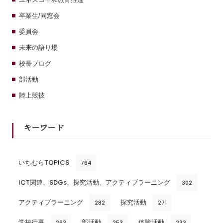
卒業生/同窓会
委員会
未来の語り場
校長ブログ
部活動
陸上競技
キーワード
いちむらTOPICS
764
ICT関連、SDGs、探究活動、アクティブラーニング
302
アクティブラーニング
探究活動
282
271
学校行事
部活動
体験活動
263
253
233