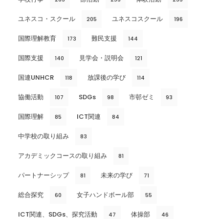
ユネスコ・スクール
ユネスコスクール
205
196
国際理解教育
難民支援
173
144
国際支援
見学会・説明会
140
121
国連UNHCR
放課後の学び
118
114
協働活動
SDGs
市邨ゼミ
107
98
93
国際理解
ICT関連
85
84
中学校の取り組み
83
アカデミックコースの取り組み
81
パートナーシップ
未来の学び
81
71
総合探究
女子ハンドボール部
60
55
ICT関連、SDGs、探究活動
体操部
47
46