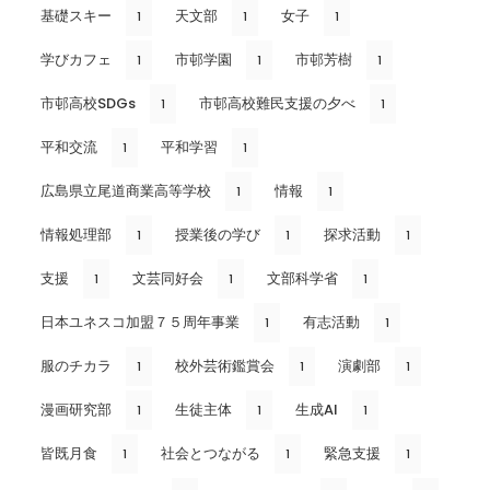
基礎スキー
天文部
女子
1
1
1
学びカフェ
市邨学園
市邨芳樹
1
1
1
市邨高校SDGs
市邨高校難民支援の夕べ
1
1
平和交流
平和学習
1
1
広島県立尾道商業高等学校
情報
1
1
情報処理部
授業後の学び
探求活動
1
1
1
支援
文芸同好会
文部科学省
1
1
1
日本ユネスコ加盟７５周年事業
有志活動
1
1
服のチカラ
校外芸術鑑賞会
演劇部
1
1
1
漫画研究部
生徒主体
生成AI
1
1
1
皆既月食
社会とつながる
緊急支援
1
1
1