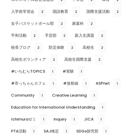
入学前学習会
国語教育
国際支援活動
2
2
2
女子バスケットボール部
家庭科
2
2
平和活動
手芸部
新入生課題
2
2
2
校長ブログ
防災体験
高校生
2
2
2
高校生ボランティア
高校生国際支援
2
2
#いちむらTOPICS
#実験
1
1
#市っちゃんカフェ
#放射線
ASPnet
1
1
1
Community
Creative Learning
1
1
Education for International Understanding
1
Ichimuraゼミ
inquiry
JICA
1
1
1
PTA活動
SAJ検定
SDGs探究部
1
1
1