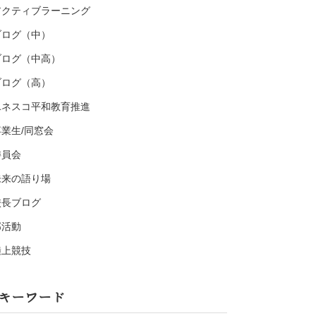
アクティブラーニング
ブログ（中）
ブログ（中高）
ブログ（高）
ユネスコ平和教育推進
卒業生/同窓会
委員会
未来の語り場
校長ブログ
部活動
陸上競技
キーワード