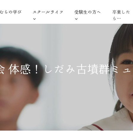
むらの学び
スクールライフ
受験生の方へ
卒業した
ら…
会 体感！しだみ古墳群ミ