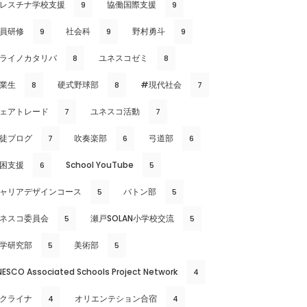
レスチナ学校支援
協働国際支援
9
9
員研修
社会科
野村勇斗
9
9
9
ライノカタリバ
ユネスコゼミ
8
8
業生
硬式野球部
#現代社会
8
8
7
ェアトレード
ユネスコ活動
7
7
徒ブログ
吹奏楽部
弓道部
7
6
6
困支援
School YouTube
6
5
ャリアデザインコース
バトン部
5
5
ネスコ委員会
瀬戸SOLAN小学校交流
5
5
学研究部
美術部
5
5
NESCO Associated Schools Project Network
4
クライナ
オリエンテション合宿
4
4