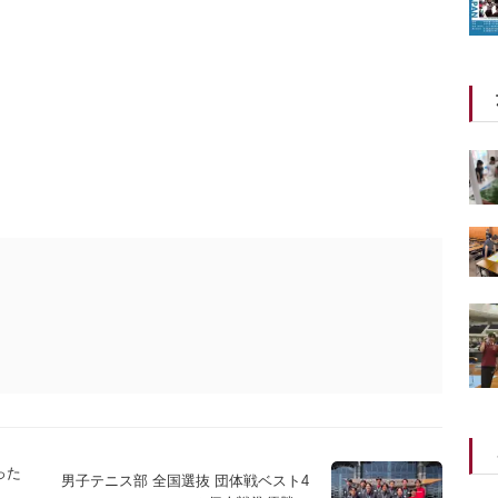
った
男子テニス部 全国選抜 団体戦ベスト4