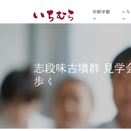
市邨学園
いち
志段味古墳群 見学
歩く