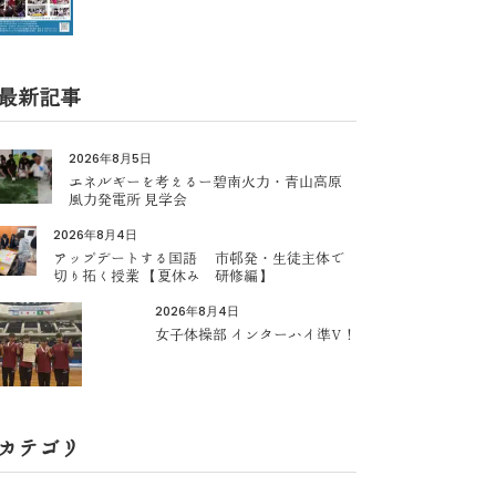
最新記事
2026年8月5日
エネルギーを考えるー碧南火力・青山高原
風力発電所 見学会
2026年8月4日
アップデートする国語 市邨発・生徒主体で
切り拓く授業 【夏休み 研修編】
2026年8月4日
女子体操部 インターハイ準V！
カテゴリ