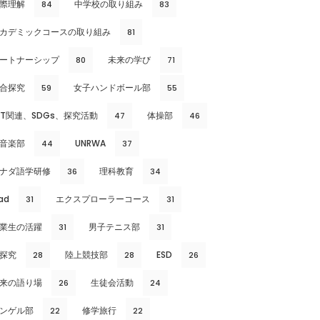
際理解
中学校の取り組み
84
83
カデミックコースの取り組み
81
ートナーシップ
未来の学び
80
71
合探究
女子ハンドボール部
59
55
CT関連、SDGs、探究活動
体操部
47
46
音楽部
UNRWA
44
37
ナダ語学研修
理科教育
36
34
ad
エクスプローラーコース
31
31
業生の活躍
男子テニス部
31
31
探究
陸上競技部
ESD
28
28
26
来の語り場
生徒会活動
26
24
ンゲル部
修学旅行
22
22