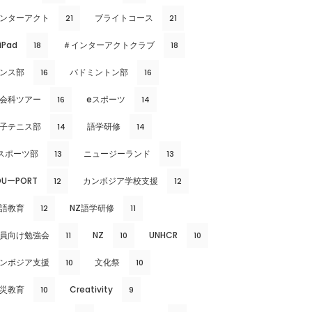
ンターアクト
ブライトコース
21
21
iPad
＃インターアクトクラブ
18
18
ンス部
バドミントン部
16
16
会科ツアー
eスポーツ
16
14
子テニス部
語学研修
14
14
スポーツ部
ニュージーランド
13
13
DUーPORT
カンボジア学校支援
12
12
語教育
NZ語学研修
12
11
員向け勉強会
NZ
UNHCR
11
10
10
ンボジア支援
文化祭
10
10
災教育
Creativity
10
9