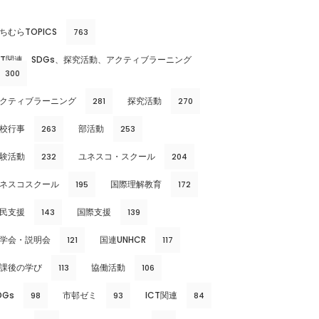
ちむらTOPICS
763
CT関連、SDGs、探究活動、アクティブラーニング
300
クティブラーニング
探究活動
281
270
校行事
部活動
263
253
験活動
ユネスコ・スクール
232
204
ネスコスクール
国際理解教育
195
172
民支援
国際支援
143
139
学会・説明会
国連UNHCR
121
117
課後の学び
協働活動
113
106
DGs
市邨ゼミ
ICT関連
98
93
84