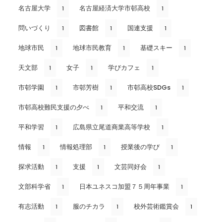
名古屋大学
名古屋経済大学市邨高校
1
1
問いづくり
図書館
国連支援
1
1
1
地球市民
地球市民教育
基礎スキー
1
1
1
天文部
女子
学びカフェ
1
1
1
市邨学園
市邨芳樹
市邨高校SDGs
1
1
1
市邨高校難民支援の夕べ
平和交流
1
1
平和学習
広島県立尾道商業高等学校
1
1
情報
情報処理部
授業後の学び
1
1
1
探求活動
支援
文芸同好会
1
1
1
文部科学省
日本ユネスコ加盟７５周年事業
1
1
有志活動
服のチカラ
校外芸術鑑賞会
1
1
1