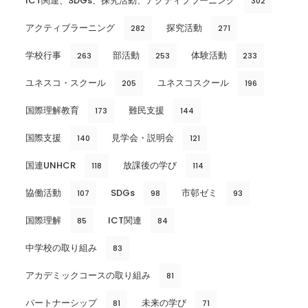
ICT関連、SDGs、探究活動、アクティブラーニング
302
アクティブラーニング
探究活動
282
271
学校行事
部活動
体験活動
263
253
233
ユネスコ・スクール
ユネスコスクール
205
196
国際理解教育
難民支援
173
144
国際支援
見学会・説明会
140
121
国連UNHCR
放課後の学び
118
114
協働活動
SDGs
市邨ゼミ
107
98
93
国際理解
ICT関連
85
84
中学校の取り組み
83
アカデミックコースの取り組み
81
パートナーシップ
未来の学び
81
71