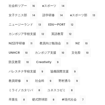
社会科ツアー
eスポーツ
16
14
女子テニス部
語学研修
eスポーツ部
14
14
13
ニュージーランド
EDUーPORT
13
12
カンボジア学校支援
英語教育
12
12
NZ語学研修
教員向け勉強会
NZ
11
11
10
UNHCR
カンボジア支援
文化祭
10
10
10
防災教育
Creativity
10
9
パレスチナ学校支援
協働国際支援
9
9
教員研修
社会科
野村勇斗
9
9
9
ミライノカタリバ
ユネスコゼミ
8
8
卒業生
硬式野球部
#現代社会
8
8
7