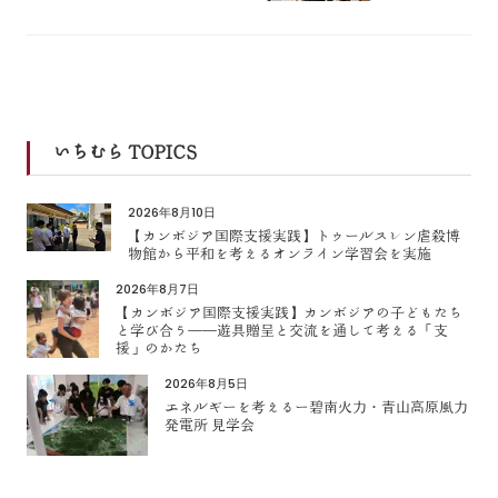
いちむら TOPICS
2026年8月10日
【カンボジア国際支援実践】トゥールスレン虐殺博
物館から平和を考えるオンライン学習会を実施
2026年8月7日
【カンボジア国際支援実践】カンボジアの子どもたち
と学び合う――遊具贈呈と交流を通して考える「支
援」のかたち
2026年8月5日
エネルギーを考えるー碧南火力・青山高原風力
発電所 見学会