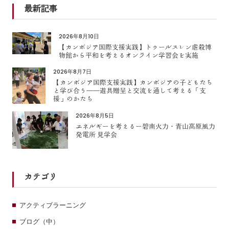
最新記事
2026年8月10日
【カンボジア国際支援実践】トゥールスレン虐殺博
物館から平和を考えるオンライン学習会を実施
2026年8月7日
【カンボジア国際支援実践】カンボジアの子どもたち
と学び合う――遊具贈呈と交流を通して考える「支
援」のかたち
2026年8月5日
エネルギーを考えるー碧南火力・青山高原風力
発電所 見学会
カテゴリ
アクティブラーニング
ブログ（中）