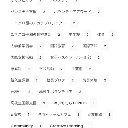
オリンピック
パレスチナ
2
2
パレスチナ支援
ボランティアアワード
2
2
ユニクロ服のチカラプロジェクト
2
ユネスコ平和教育推進部
中学校
体育
2
2
2
入学前学習会
国語教育
国際平和
2
2
2
国際支援活動
女子バスケットボール部
2
2
家庭科
平和活動
手芸部
2
2
2
新入生課題
校長ブログ
防災体験
2
2
2
高校生
高校生ボランティア
2
2
高校生国際支援
#いちむらTOPICS
2
1
#実験
#市っちゃんカフェ
#放射線
1
1
1
Community
Creative Learning
1
1