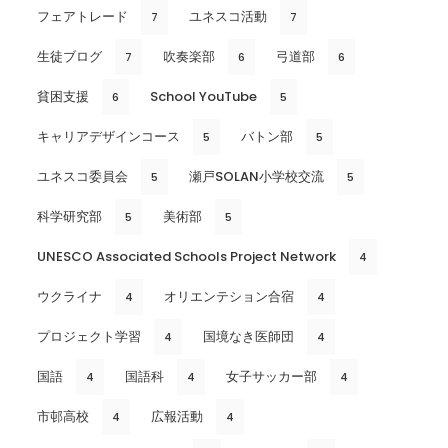
フェアトレード
ユネスコ活動
7
7
生徒ブログ
吹奏楽部
弓道部
7
6
6
貧困支援
School YouTube
6
5
キャリアデザインコース
バトン部
5
5
ユネスコ委員会
瀬戸SOLAN小学校交流
5
5
科学研究部
美術部
5
5
UNESCO Associated Schools Project Network
4
ウクライナ
オリエンテション合宿
4
4
プロジェクト学習
国境なき医師団
4
4
国語
国語科
女子サッカー部
4
4
4
市邨高校
広報活動
4
4