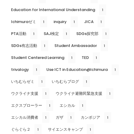
Education for International Understanding
1
Ichimuraゼミ
inquiry
JICA
1
1
1
PTA活動
SAJ検定
SDGs探究部
1
1
1
SDGs有志活動
Student Ambassador
1
1
Student Centered Learning
TED
1
1
trivalogy
Use ICT in Education@Ichimura
1
1
いちむらゼミ
いちむらブログ
1
1
ウクライナ支援
ウクライナ避難民緊急支援
1
1
エクスプローラー
エシカル
1
1
エシカル消費者
ガザ
カンボジア
1
1
1
ぐらぐら２
サイエンスキャンプ
1
1