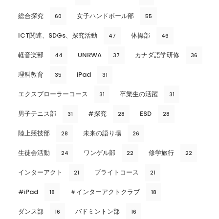
総合探究
女子ハンドボール部
60
55
ICT関連、SDGs、探究活動
体操部
47
46
軽音楽部
UNRWA
カナダ語学研修
44
37
36
理科教育
iPad
35
31
エクスプローラーコース
卒業生の活躍
31
31
男子テニス部
#探究
ESD
31
28
28
陸上競技部
未来の語り場
28
26
生徒会活動
ワンゲル部
修学旅行
24
22
22
インターアクト
ブライトコース
21
21
#iPad
＃インターアクトクラブ
18
18
ダンス部
バドミントン部
16
16