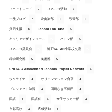
フェアトレード
ユネスコ活動
7
7
生徒ブログ
吹奏楽部
弓道部
7
6
6
貧困支援
School YouTube
6
5
キャリアデザインコース
バトン部
5
5
ユネスコ委員会
瀬戸SOLAN小学校交流
5
5
科学研究部
美術部
5
5
UNESCO Associated Schools Project Network
4
ウクライナ
オリエンテション合宿
4
4
プロジェクト学習
国境なき医師団
4
4
国語
国語科
女子サッカー部
4
4
4
市邨高校
広報活動
4
4