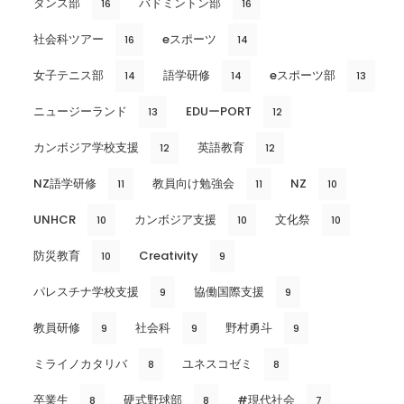
ダンス部
バドミントン部
16
16
社会科ツアー
eスポーツ
16
14
女子テニス部
語学研修
eスポーツ部
14
14
13
ニュージーランド
EDUーPORT
13
12
カンボジア学校支援
英語教育
12
12
NZ語学研修
教員向け勉強会
NZ
11
11
10
UNHCR
カンボジア支援
文化祭
10
10
10
防災教育
Creativity
10
9
パレスチナ学校支援
協働国際支援
9
9
教員研修
社会科
野村勇斗
9
9
9
ミライノカタリバ
ユネスコゼミ
8
8
卒業生
硬式野球部
#現代社会
8
8
7