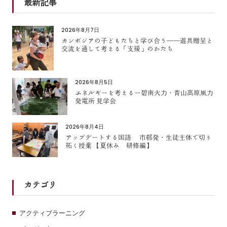
最新記事
2026年8月7日
カンボジアの子どもたちと学び合う――遊具贈呈と
交流を通して考える「支援」のかたち
2026年8月5日
エネルギーを考えるー碧南火力・青山高原風力
発電所 見学会
2026年8月4日
アップデートする国語 市邨発・生徒主体で切り
拓く授業 【夏休み 研修編】
カテゴリ
アクティブラーニング