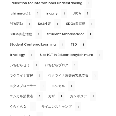
Education for International Understanding
1
Ichimuraゼミ
inquiry
JICA
1
1
1
PTA活動
SAJ検定
SDGs探究部
1
1
1
SDGs有志活動
Student Ambassador
1
1
Student Centered Learning
TED
1
1
trivalogy
Use ICT in Education@Ichimura
1
1
いちむらゼミ
いちむらブログ
1
1
ウクライナ支援
ウクライナ避難民緊急支援
1
1
エクスプローラー
エシカル
1
1
エシカル消費者
ガザ
カンボジア
1
1
1
ぐらぐら２
サイエンスキャンプ
1
1