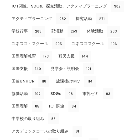
ICT関連、SDGs、探究活動、アクティブラーニング
302
アクティブラーニング
探究活動
282
271
学校行事
部活動
体験活動
263
253
233
ユネスコ・スクール
ユネスコスクール
205
196
国際理解教育
難民支援
173
144
国際支援
見学会・説明会
140
121
国連UNHCR
放課後の学び
118
114
協働活動
SDGs
市邨ゼミ
107
98
93
国際理解
ICT関連
85
84
中学校の取り組み
83
アカデミックコースの取り組み
81