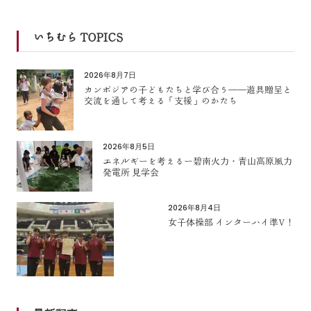
いちむら TOPICS
2026年8月7日
カンボジアの子どもたちと学び合う――遊具贈呈と
交流を通して考える「支援」のかたち
2026年8月5日
エネルギーを考えるー碧南火力・青山高原風力
発電所 見学会
2026年8月4日
女子体操部 インターハイ準V！