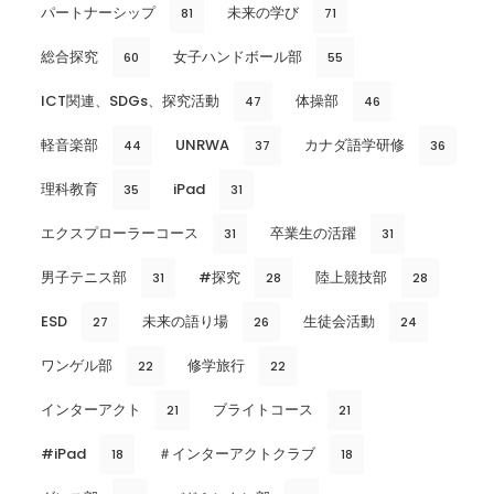
パートナーシップ
未来の学び
81
71
総合探究
女子ハンドボール部
60
55
ICT関連、SDGs、探究活動
体操部
47
46
軽音楽部
UNRWA
カナダ語学研修
44
37
36
理科教育
iPad
35
31
エクスプローラーコース
卒業生の活躍
31
31
男子テニス部
#探究
陸上競技部
31
28
28
ESD
未来の語り場
生徒会活動
27
26
24
ワンゲル部
修学旅行
22
22
インターアクト
ブライトコース
21
21
#iPad
＃インターアクトクラブ
18
18