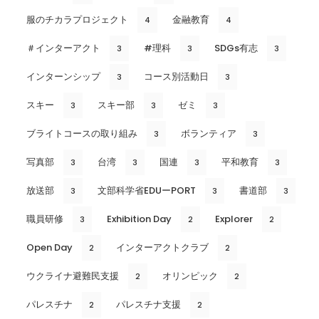
服のチカラプロジェクト
金融教育
4
4
＃インターアクト
#理科
SDGs有志
3
3
3
インターンシップ
コース別活動日
3
3
スキー
スキー部
ゼミ
3
3
3
ブライトコースの取り組み
ボランティア
3
3
写真部
台湾
国連
平和教育
3
3
3
3
放送部
文部科学省EDUーPORT
書道部
3
3
3
職員研修
Exhibition Day
Explorer
3
2
2
Open Day
インターアクトクラブ
2
2
ウクライナ避難民支援
オリンピック
2
2
パレスチナ
パレスチナ支援
2
2