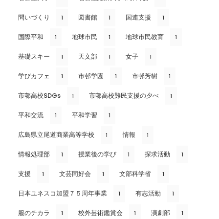
問いづくり
図書館
国連支援
1
1
1
国際平和
地球市民
地球市民教育
1
1
1
基礎スキー
天文部
女子
1
1
1
学びカフェ
市邨学園
市邨芳樹
1
1
1
市邨高校SDGs
市邨高校難民支援の夕べ
1
1
平和交流
平和学習
1
1
広島県立尾道商業高等学校
情報
1
1
情報処理部
授業後の学び
探求活動
1
1
1
支援
文芸同好会
文部科学省
1
1
1
日本ユネスコ加盟７５周年事業
有志活動
1
1
服のチカラ
校外芸術鑑賞会
演劇部
1
1
1