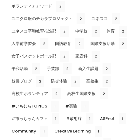
ボランティアアワード
2
ユニクロ服のチカラプロジェクト
ユネスコ
2
2
ユネスコ平和教育推進部
中学校
体育
2
2
2
入学前学習会
国語教育
国際支援活動
2
2
2
女子バスケットボール部
家庭科
2
2
平和活動
手芸部
新入生課題
2
2
2
校長ブログ
防災体験
高校生
2
2
2
高校生ボランティア
高校生国際支援
2
2
#いちむらTOPICS
#実験
1
1
#市っちゃんカフェ
#放射線
ASPnet
1
1
1
Community
Creative Learning
1
1