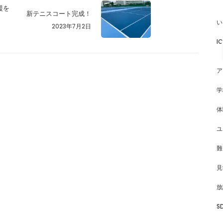
援を
新テニスコート完成！
い
2023年7月2日
I
ア
学
体
ユ
難
見
放
S