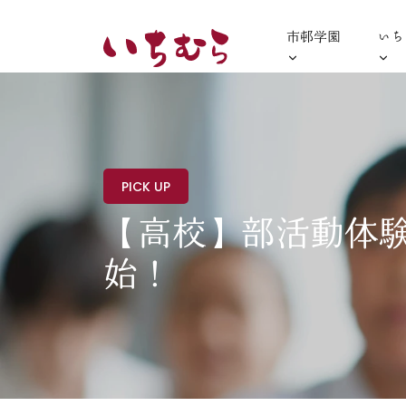
市邨学園
いち
PICK UP
【高校】部活動体験
始！