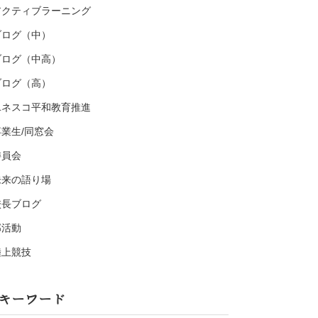
アクティブラーニング
ブログ（中）
ブログ（中高）
ブログ（高）
ユネスコ平和教育推進
卒業生/同窓会
委員会
未来の語り場
校長ブログ
部活動
陸上競技
キーワード