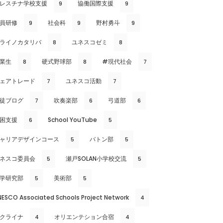
レスチナ学校支援
協働国際支援
9
9
員研修
社会科
野村勇斗
9
9
9
ライノカタリバ
ユネスコゼミ
8
8
業生
硬式野球部
#現代社会
8
8
7
ェアトレード
ユネスコ活動
7
7
徒ブログ
吹奏楽部
弓道部
7
6
6
困支援
School YouTube
6
5
ャリアデザインコース
バトン部
5
5
ネスコ委員会
瀬戸SOLAN小学校交流
5
5
学研究部
美術部
5
5
NESCO Associated Schools Project Network
4
クライナ
オリエンテション合宿
4
4