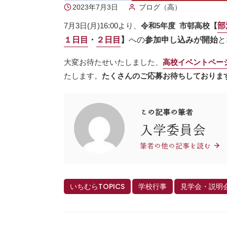
2023年7月3日
ブログ（高）
7月3日(月)16:00より、
令和5年度 市邨高校【
部
１日目
・
２日目
】
への
参加申し込みが開始
と
大変お待たせいたしました、
高校イベントペー
たします。
たくさんのご応募お待ちしておりま
この記事の筆者
入学委員会
筆者の他の記事を読む
いちむらTOPICS
学校行事
見学会・説明