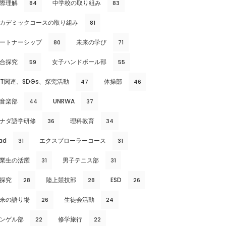
際理解
中学校の取り組み
84
83
カデミックコースの取り組み
81
ートナーシップ
未来の学び
80
71
合探究
女子ハンドボール部
59
55
CT関連、SDGs、探究活動
体操部
47
46
音楽部
UNRWA
44
37
ナダ語学研修
理科教育
36
34
ad
エクスプローラーコース
31
31
業生の活躍
男子テニス部
31
31
探究
陸上競技部
ESD
28
28
26
来の語り場
生徒会活動
26
24
ンゲル部
修学旅行
22
22