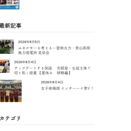
最新記事
2026年8月5日
エネルギーを考えるー碧南火力・青山高原
風力発電所 見学会
2026年8月4日
アップデートする国語 市邨発・生徒主体で
切り拓く授業 【夏休み 研修編】
2026年8月4日
女子体操部 インターハイ準V！
カテゴリ