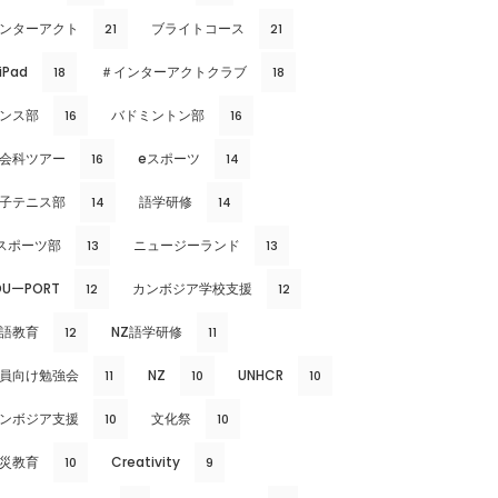
ンターアクト
ブライトコース
21
21
iPad
＃インターアクトクラブ
18
18
ンス部
バドミントン部
16
16
会科ツアー
eスポーツ
16
14
子テニス部
語学研修
14
14
スポーツ部
ニュージーランド
13
13
DUーPORT
カンボジア学校支援
12
12
語教育
NZ語学研修
12
11
員向け勉強会
NZ
UNHCR
11
10
10
ンボジア支援
文化祭
10
10
災教育
Creativity
10
9