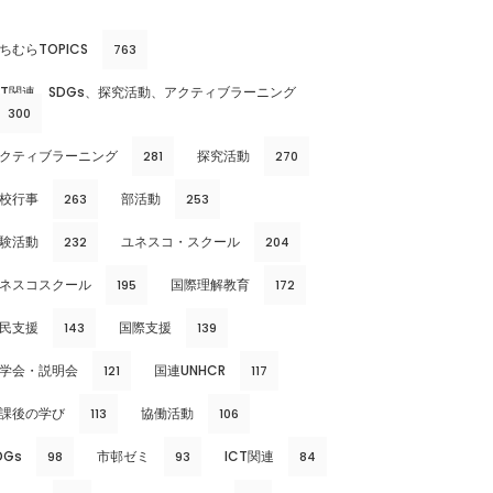
ちむらTOPICS
763
CT関連、SDGs、探究活動、アクティブラーニング
300
クティブラーニング
探究活動
281
270
校行事
部活動
263
253
験活動
ユネスコ・スクール
232
204
ネスコスクール
国際理解教育
195
172
民支援
国際支援
143
139
学会・説明会
国連UNHCR
121
117
課後の学び
協働活動
113
106
DGs
市邨ゼミ
ICT関連
98
93
84