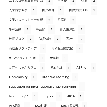
ユネスコ平和教育推進部
中学校
体育
2
2
2
入学前学習会
国語教育
国際支援活動
2
2
2
女子バスケットボール部
家庭科
2
2
平和活動
手芸部
新入生課題
2
2
2
校長ブログ
防災体験
高校生
2
2
2
高校生ボランティア
高校生国際支援
2
2
#いちむらTOPICS
#実験
1
1
#市っちゃんカフェ
#放射線
ASPnet
1
1
1
Community
Creative Learning
1
1
Education for International Understanding
1
Ichimuraゼミ
inquiry
JICA
1
1
1
PTA活動
SAJ検定
SDGs探究部
1
1
1