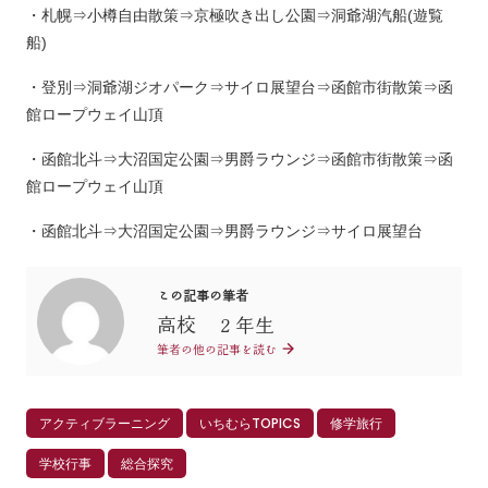
・札幌⇒小樽自由散策⇒京極吹き出し公園⇒洞爺湖汽船(遊覧
船)
・登別⇒洞爺湖ジオパーク⇒サイロ展望台⇒函館市街散策⇒函
館ロープウェイ山頂
・函館北斗⇒大沼国定公園⇒男爵ラウンジ⇒函館市街散策⇒函
館ロープウェイ山頂
・函館北斗⇒大沼国定公園⇒男爵ラウンジ⇒サイロ展望台
この記事の筆者
高校 ２年生
筆者の他の記事を読む
アクティブラーニング
いちむらTOPICS
修学旅行
学校行事
総合探究