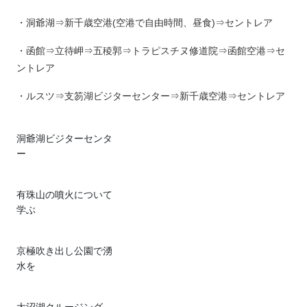
・洞爺湖⇒新千歳空港(空港で自由時間、昼食)⇒セントレア
・函館⇒立待岬⇒五稜郭⇒トラピスチヌ修道院⇒函館空港⇒セ
ントレア
・ルスツ⇒支笏湖ビジターセンター⇒新千歳空港⇒セントレア
洞爺湖ビジターセンタ
ー
有珠山の噴火について
学ぶ
京極吹き出し公園で湧
水を