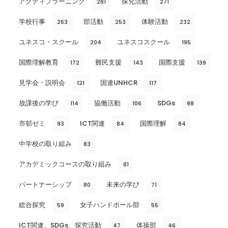
アクティブラーニング
探究活動
281
271
学校行事
部活動
体験活動
263
253
232
ユネスコ・スクール
ユネスコスクール
204
195
国際理解教育
難民支援
国際支援
172
143
139
見学会・説明会
国連UNHCR
121
117
放課後の学び
協働活動
SDGs
114
106
98
市邨ゼミ
ICT関連
国際理解
93
84
84
中学校の取り組み
83
アカデミックコースの取り組み
81
パートナーシップ
未来の学び
80
71
総合探究
女子ハンドボール部
59
55
ICT関連、SDGs、探究活動
体操部
47
46