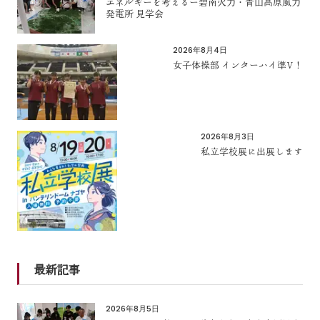
エネルギーを考えるー碧南火力・青山高原風力
発電所 見学会
2026年8月4日
女子体操部 インターハイ準V！
2026年8月3日
私立学校展に出展します
最新記事
2026年8月5日