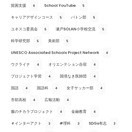
貧困支援
School YouTube
6
5
キャリアデザインコース
バトン部
5
5
ユネスコ委員会
瀬戸SOLAN小学校交流
5
5
科学研究部
美術部
5
5
UNESCO Associated Schools Project Network
4
ウクライナ
オリエンテション合宿
4
4
プロジェクト学習
国境なき医師団
4
4
国語
国語科
女子サッカー部
4
4
4
市邨高校
広報活動
4
4
服のチカラプロジェクト
金融教育
4
4
＃インターアクト
#理科
SDGs有志
3
3
3