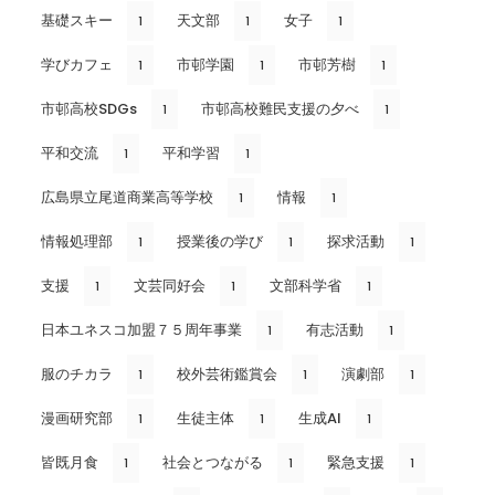
基礎スキー
天文部
女子
1
1
1
学びカフェ
市邨学園
市邨芳樹
1
1
1
市邨高校SDGs
市邨高校難民支援の夕べ
1
1
平和交流
平和学習
1
1
広島県立尾道商業高等学校
情報
1
1
情報処理部
授業後の学び
探求活動
1
1
1
支援
文芸同好会
文部科学省
1
1
1
日本ユネスコ加盟７５周年事業
有志活動
1
1
服のチカラ
校外芸術鑑賞会
演劇部
1
1
1
漫画研究部
生徒主体
生成AI
1
1
1
皆既月食
社会とつながる
緊急支援
1
1
1