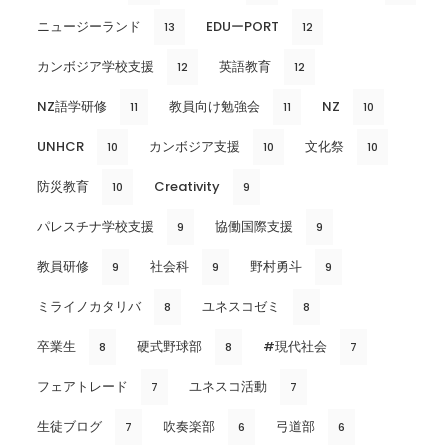
ニュージーランド
EDUーPORT
13
12
カンボジア学校支援
英語教育
12
12
NZ語学研修
教員向け勉強会
NZ
11
11
10
UNHCR
カンボジア支援
文化祭
10
10
10
防災教育
Creativity
10
9
パレスチナ学校支援
協働国際支援
9
9
教員研修
社会科
野村勇斗
9
9
9
ミライノカタリバ
ユネスコゼミ
8
8
卒業生
硬式野球部
#現代社会
8
8
7
フェアトレード
ユネスコ活動
7
7
生徒ブログ
吹奏楽部
弓道部
7
6
6