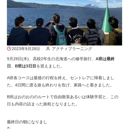
2023年9月28日
アクティブラーニング
9月28日(木)、高校2年生の北海道への修学旅行、
A班は最終
日
、
B班は3日目
を迎えました。
A班各コースは最後の行程を終え、セントレアに帰着しまし
た。4日間に渡る旅も終わりを告げ、家路へと着きました。
B班はおのおののルートで自由散策あるいは体験学習と、この
日も内容の詰まった旅程となりました。
最終日の朝になりまし
た