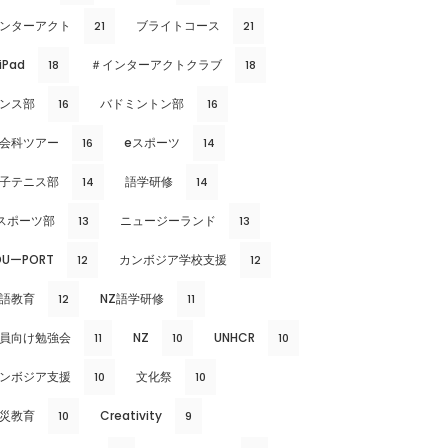
ンターアクト
ブライトコース
21
21
iPad
＃インターアクトクラブ
18
18
ンス部
バドミントン部
16
16
会科ツアー
eスポーツ
16
14
子テニス部
語学研修
14
14
スポーツ部
ニュージーランド
13
13
DUーPORT
カンボジア学校支援
12
12
語教育
NZ語学研修
12
11
員向け勉強会
NZ
UNHCR
11
10
10
ンボジア支援
文化祭
10
10
災教育
Creativity
10
9