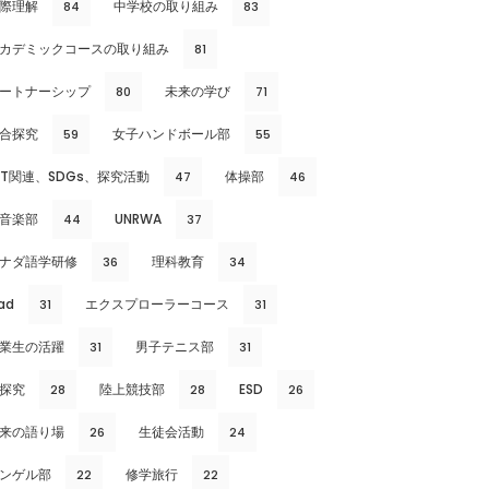
際理解
中学校の取り組み
84
83
カデミックコースの取り組み
81
ートナーシップ
未来の学び
80
71
合探究
女子ハンドボール部
59
55
CT関連、SDGs、探究活動
体操部
47
46
音楽部
UNRWA
44
37
ナダ語学研修
理科教育
36
34
ad
エクスプローラーコース
31
31
業生の活躍
男子テニス部
31
31
探究
陸上競技部
ESD
28
28
26
来の語り場
生徒会活動
26
24
ンゲル部
修学旅行
22
22