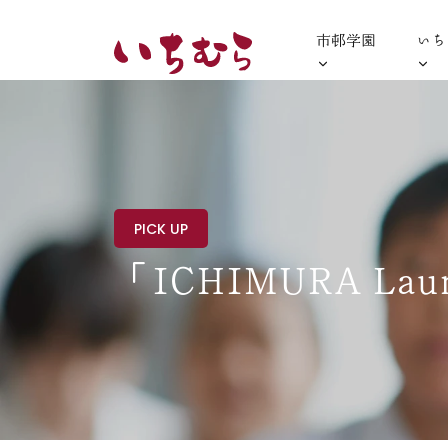
市邨学園
いち
PICK UP
「ICHIMURA La