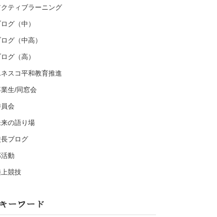
アクティブラーニング
ブログ（中）
ブログ（中高）
ブログ（高）
ユネスコ平和教育推進
卒業生/同窓会
委員会
未来の語り場
校長ブログ
部活動
陸上競技
キーワード