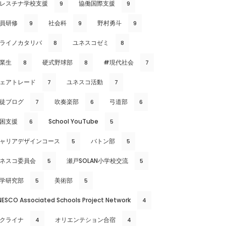
レスチナ学校支援
協働国際支援
9
9
員研修
社会科
野村勇斗
9
9
9
ライノカタリバ
ユネスコゼミ
8
8
業生
硬式野球部
#現代社会
8
8
7
ェアトレード
ユネスコ活動
7
7
徒ブログ
吹奏楽部
弓道部
7
6
6
困支援
School YouTube
6
5
ャリアデザインコース
バトン部
5
5
ネスコ委員会
瀬戸SOLAN小学校交流
5
5
学研究部
美術部
5
5
NESCO Associated Schools Project Network
4
クライナ
オリエンテション合宿
4
4