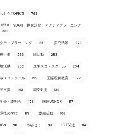
ちむらTOPICS
763
CT関連、SDGs、探究活動、アクティブラーニング
300
クティブラーニング
探究活動
281
270
校行事
部活動
263
253
験活動
ユネスコ・スクール
232
204
ネスコスクール
国際理解教育
195
172
民支援
国際支援
143
139
学会・説明会
国連UNHCR
121
117
課後の学び
協働活動
113
106
DGs
市邨ゼミ
ICT関連
98
93
84