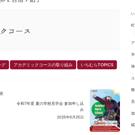
い
I
ックコース
ア
学
ング
アカデミックコースの取り組み
いちむらTOPICS
体
ユ
難
実
見
令和7年度 夏の学校見学会 参加申し込
み
放
2025年6月25日
S