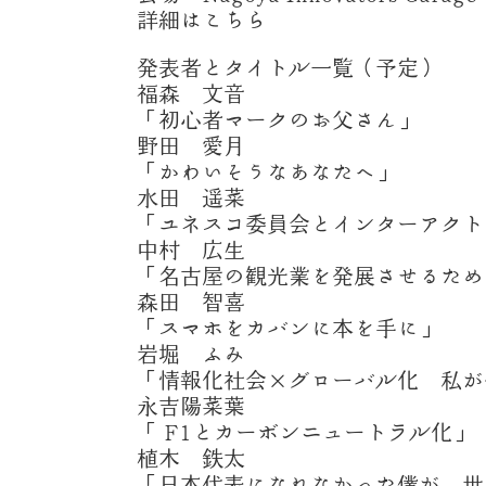
詳細は
こちら
発表者とタイトル一覧（予定）
福森 文音
「初心者マークのお父さん」
野田 愛月
「かわいそうなあなたへ」
水田 遥菜
「ユネスコ委員会とインターアクト
中村 広生
「名古屋の観光業を発展させるため
森田 智喜
「スマホをカバンに本を手に」
岩堀 ふみ
「情報化社会×グローバル化 私が
永吉陽菜葉
「 F1とカーボンニュートラル化」
植木 鉄太
「日本代表になれなかった僕が、世