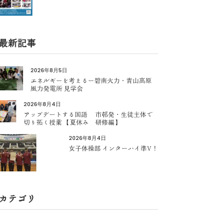
最新記事
2026年8月5日
エネルギーを考えるー碧南火力・青山高原
風力発電所 見学会
2026年8月4日
アップデートする国語 市邨発・生徒主体で
切り拓く授業 【夏休み 研修編】
2026年8月4日
女子体操部 インターハイ準V！
カテゴリ