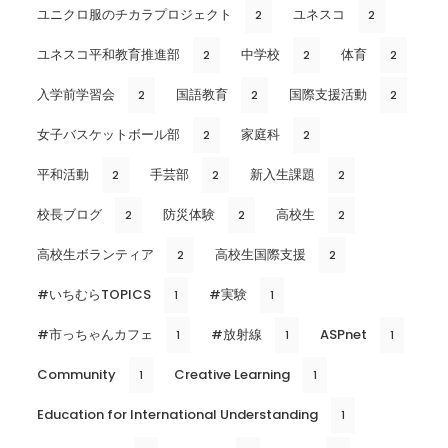
ユニクロ服のチカラプロジェクト
ユネスコ
2
2
ユネスコ平和教育推進部
中学校
体育
2
2
2
入学前学習会
国語教育
国際支援活動
2
2
2
女子バスケットボール部
家庭科
2
2
平和活動
手芸部
新入生課題
2
2
2
校長ブログ
防災体験
高校生
2
2
2
高校生ボランティア
高校生国際支援
2
2
#いちむらTOPICS
#実験
1
1
#市っちゃんカフェ
#放射線
ASPnet
1
1
1
Community
Creative Learning
1
1
Education for International Understanding
1