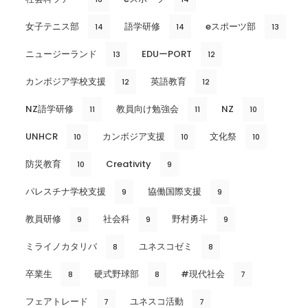
女子テニス部
語学研修
eスポーツ部
14
14
13
ニュージーランド
EDUーPORT
13
12
カンボジア学校支援
英語教育
12
12
NZ語学研修
教員向け勉強会
NZ
11
11
10
UNHCR
カンボジア支援
文化祭
10
10
10
防災教育
Creativity
10
9
パレスチナ学校支援
協働国際支援
9
9
教員研修
社会科
野村勇斗
9
9
9
ミライノカタリバ
ユネスコゼミ
8
8
卒業生
硬式野球部
#現代社会
8
8
7
フェアトレード
ユネスコ活動
7
7