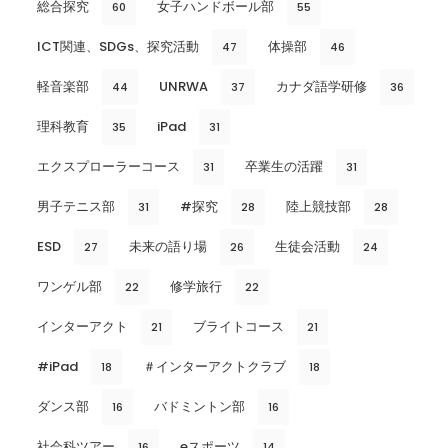
総合探究
女子ハンドボール部
60
55
ICT関連、SDGs、探究活動
体操部
47
46
軽音楽部
UNRWA
カナダ語学研修
44
37
36
理科教育
iPad
35
31
エクスプローラーコース
卒業生の活躍
31
31
男子テニス部
#探究
陸上競技部
31
28
28
ESD
未来の語り場
生徒会活動
27
26
24
ワンゲル部
修学旅行
22
22
インターアクト
ブライトコース
21
21
#iPad
＃インターアクトクラブ
18
18
ダンス部
バドミントン部
16
16
社会科ツアー
eスポーツ
16
14