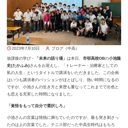
2023年7月10日
ブログ（中高）
放課後の学び・
「未来の語り場」
は本日、
市邨高校OB
の
小池隆
史(たかふみ)
さんをお迎えし、「トレーナー・治療家としての
私の人生」というタイトルで講演をいただきました。この企画
はいつも講演者のパッションがほとばしり、熱い時間になるの
ですが、小池さんの生き方と来歴も重なってこれまでで出色と
も思える充実した時間になりました。
「覚悟をもって自分で選択しろ」
小池さんの言葉は情熱に満ちていたのですが、最も突き刺さっ
たのは上の言葉でした。テニス部だった中高生時代はもちろ