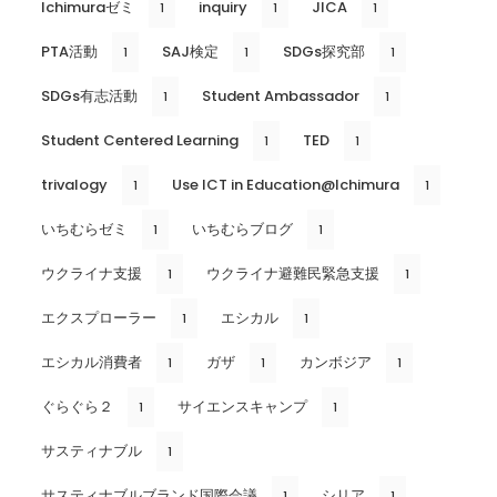
Ichimuraゼミ
inquiry
JICA
1
1
1
PTA活動
SAJ検定
SDGs探究部
1
1
1
SDGs有志活動
Student Ambassador
1
1
Student Centered Learning
TED
1
1
trivalogy
Use ICT in Education@Ichimura
1
1
いちむらゼミ
いちむらブログ
1
1
ウクライナ支援
ウクライナ避難民緊急支援
1
1
エクスプローラー
エシカル
1
1
エシカル消費者
ガザ
カンボジア
1
1
1
ぐらぐら２
サイエンスキャンプ
1
1
サスティナブル
1
サスティナブルブランド国際会議
シリア
1
1