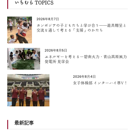
いちむら TOPICS
2026年8月7日
カンボジアの子どもたちと学び合う――遊具贈呈と
交流を通して考える「支援」のかたち
2026年8月5日
エネルギーを考えるー碧南火力・青山高原風力
発電所 見学会
2026年8月4日
女子体操部 インターハイ準V！
最新記事