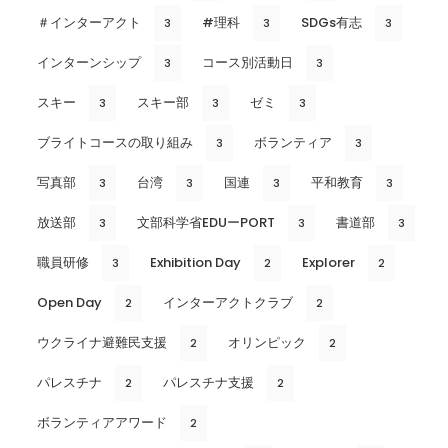
＃インターアクト
#理科
SDGs有志
3
3
3
インターンシップ
コース別活動日
3
3
スキー
スキー部
ゼミ
3
3
3
ブライトコースの取り組み
ボランティア
3
3
写真部
台湾
国連
平和教育
3
3
3
3
放送部
文部科学省EDUーPORT
書道部
3
3
3
職員研修
Exhibition Day
Explorer
3
2
2
Open Day
インターアクトクラブ
2
2
ウクライナ避難民支援
オリンピック
2
2
パレスチナ
パレスチナ支援
2
2
ボランティアアワード
2