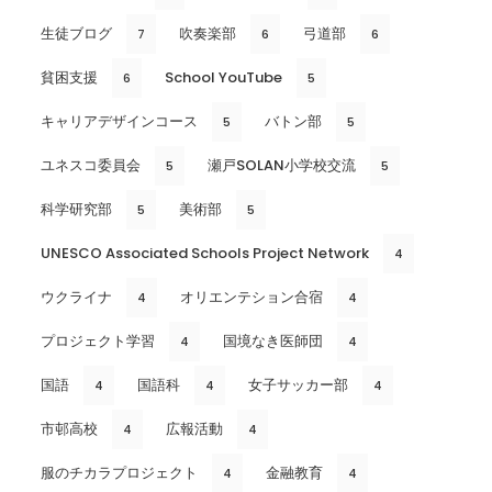
生徒ブログ
吹奏楽部
弓道部
7
6
6
貧困支援
School YouTube
6
5
キャリアデザインコース
バトン部
5
5
ユネスコ委員会
瀬戸SOLAN小学校交流
5
5
科学研究部
美術部
5
5
UNESCO Associated Schools Project Network
4
ウクライナ
オリエンテション合宿
4
4
プロジェクト学習
国境なき医師団
4
4
国語
国語科
女子サッカー部
4
4
4
市邨高校
広報活動
4
4
服のチカラプロジェクト
金融教育
4
4