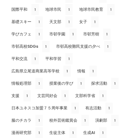
国際平和
地球市民
地球市民教育
1
1
1
基礎スキー
天文部
女子
1
1
1
学びカフェ
市邨学園
市邨芳樹
1
1
1
市邨高校SDGs
市邨高校難民支援の夕べ
1
1
平和交流
平和学習
1
1
広島県立尾道商業高等学校
情報
1
1
情報処理部
授業後の学び
探求活動
1
1
1
支援
文芸同好会
文部科学省
1
1
1
日本ユネスコ加盟７５周年事業
有志活動
1
1
服のチカラ
校外芸術鑑賞会
演劇部
1
1
1
漫画研究部
生徒主体
生成AI
1
1
1