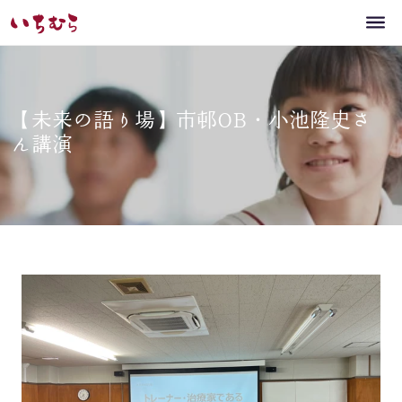
【未来の語り場】市邨OB・小池隆史さ
ん講演