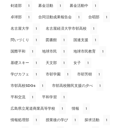
剣道部
募金活動
募金活動中
1
1
1
卓球部
合同活動成果報告会
合唱部
1
1
1
名古屋大学
名古屋経済大学市邨高校
1
1
問いづくり
図書館
国連支援
1
1
1
国際平和
地球市民
地球市民教育
1
1
1
基礎スキー
天文部
女子
1
1
1
学びカフェ
市邨学園
市邨芳樹
1
1
1
市邨高校SDGs
市邨高校難民支援の夕べ
1
1
平和交流
平和学習
1
1
広島県立尾道商業高等学校
情報
1
1
情報処理部
授業後の学び
探求活動
1
1
1