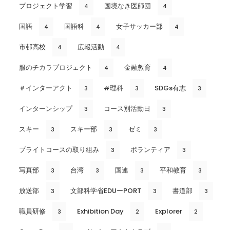
プロジェクト学習
国境なき医師団
4
4
国語
国語科
女子サッカー部
4
4
4
市邨高校
広報活動
4
4
服のチカラプロジェクト
金融教育
4
4
＃インターアクト
#理科
SDGs有志
3
3
3
インターンシップ
コース別活動日
3
3
スキー
スキー部
ゼミ
3
3
3
ブライトコースの取り組み
ボランティア
3
3
写真部
台湾
国連
平和教育
3
3
3
3
放送部
文部科学省EDUーPORT
書道部
3
3
3
職員研修
Exhibition Day
Explorer
3
2
2