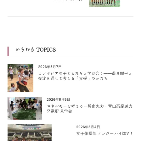
いちむら TOPICS
2026年8月7日
カンボジアの子どもたちと学び合う――遊具贈呈と
交流を通して考える「支援」のかたち
2026年8月5日
エネルギーを考えるー碧南火力・青山高原風力
発電所 見学会
2026年8月4日
女子体操部 インターハイ準V！