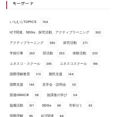
キーワード
いちむらTOPICS
764
ICT関連、SDGs、探究活動、アクティブラーニング
302
アクティブラーニング
探究活動
282
271
学校行事
部活動
体験活動
263
253
233
ユネスコ・スクール
ユネスコスクール
205
196
国際理解教育
難民支援
173
144
国際支援
見学会・説明会
140
121
国連UNHCR
放課後の学び
118
114
協働活動
SDGs
市邨ゼミ
107
98
93
国際理解
ICT関連
85
84