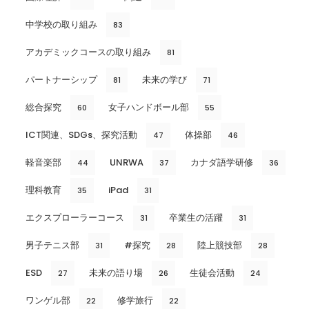
中学校の取り組み
83
アカデミックコースの取り組み
81
パートナーシップ
未来の学び
81
71
総合探究
女子ハンドボール部
60
55
ICT関連、SDGs、探究活動
体操部
47
46
軽音楽部
UNRWA
カナダ語学研修
44
37
36
理科教育
iPad
35
31
エクスプローラーコース
卒業生の活躍
31
31
男子テニス部
#探究
陸上競技部
31
28
28
ESD
未来の語り場
生徒会活動
27
26
24
ワンゲル部
修学旅行
22
22