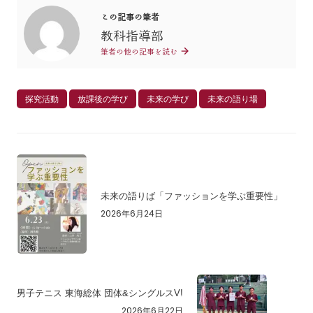
この記事の筆者
教科指導部
筆者の他の記事を読む
探究活動
放課後の学び
未来の学び
未来の語り場
未来の語りば「ファッションを学ぶ重要性」
2026年6月24日
男子テニス 東海総体 団体&シングルスV!
2026年6月22日