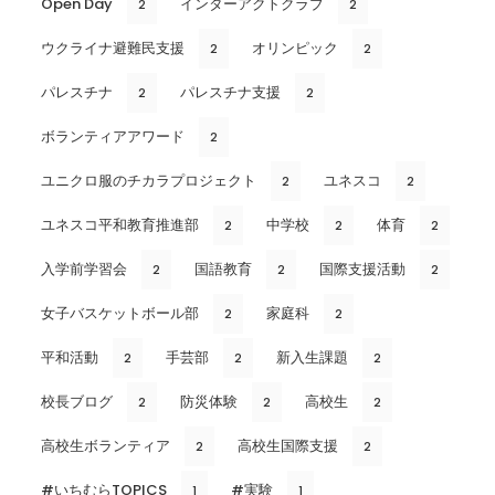
Open Day
インターアクトクラブ
2
2
ウクライナ避難民支援
オリンピック
2
2
パレスチナ
パレスチナ支援
2
2
ボランティアアワード
2
ユニクロ服のチカラプロジェクト
ユネスコ
2
2
ユネスコ平和教育推進部
中学校
体育
2
2
2
入学前学習会
国語教育
国際支援活動
2
2
2
女子バスケットボール部
家庭科
2
2
平和活動
手芸部
新入生課題
2
2
2
校長ブログ
防災体験
高校生
2
2
2
高校生ボランティア
高校生国際支援
2
2
#いちむらTOPICS
#実験
1
1