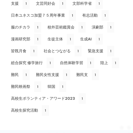
支援
文芸同好会
文部科学省
1
1
1
日本ユネスコ加盟７５周年事業
有志活動
1
1
服のチカラ
校外芸術鑑賞会
演劇部
1
1
1
漫画研究部
生徒主体
生成AI
1
1
1
皆既月食
社会とつながる
緊急支援
1
1
1
総合探究 修学旅行
自然体験学習
陸上
1
1
1
難民
難民女性支援
難民支
1
1
1
難民映画祭
韓国
1
1
高校生ボランティア・アワード2023
1
高校生探究活動
1