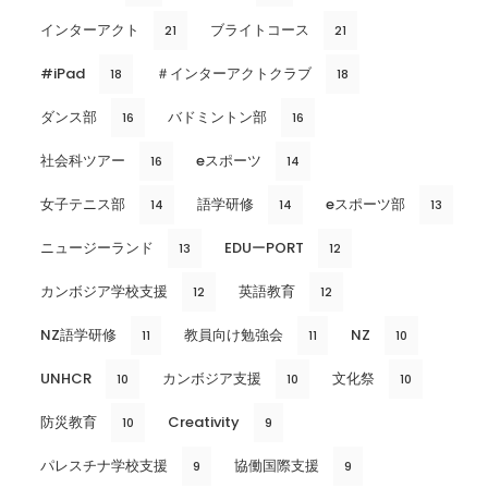
インターアクト
ブライトコース
21
21
#iPad
＃インターアクトクラブ
18
18
ダンス部
バドミントン部
16
16
社会科ツアー
eスポーツ
16
14
女子テニス部
語学研修
eスポーツ部
14
14
13
ニュージーランド
EDUーPORT
13
12
カンボジア学校支援
英語教育
12
12
NZ語学研修
教員向け勉強会
NZ
11
11
10
UNHCR
カンボジア支援
文化祭
10
10
10
防災教育
Creativity
10
9
パレスチナ学校支援
協働国際支援
9
9