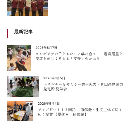
最新記事
2026年8月7日
カンボジアの子どもたちと学び合う――遊具贈呈と
交流を通して考える「支援」のかたち
2026年8月5日
エネルギーを考えるー碧南火力・青山高原風力
発電所 見学会
2026年8月4日
アップデートする国語 市邨発・生徒主体で切り
拓く授業 【夏休み 研修編】