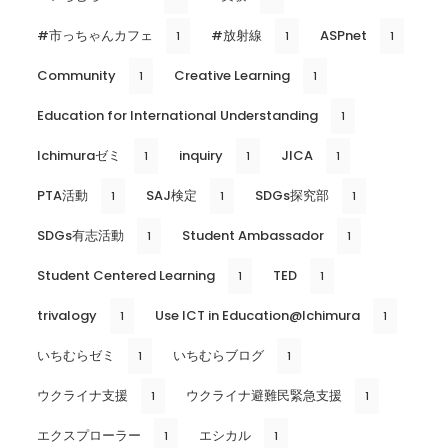
#市っちゃんカフェ
#放射線
ASPnet
1
1
1
Community
Creative Learning
1
1
Education for International Understanding
1
Ichimuraゼミ
inquiry
JICA
1
1
1
PTA活動
SAJ検定
SDGs探究部
1
1
1
SDGs有志活動
Student Ambassador
1
1
Student Centered Learning
TED
1
1
trivalogy
Use ICT in Education@Ichimura
1
1
いちむらゼミ
いちむらブログ
1
1
ウクライナ支援
ウクライナ避難民緊急支援
1
1
エクスプローラー
エシカル
1
1