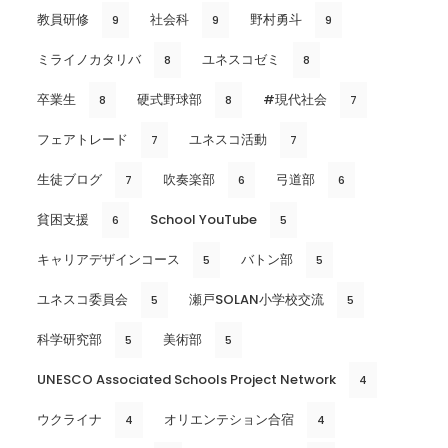
教員研修
社会科
野村勇斗
9
9
9
ミライノカタリバ
ユネスコゼミ
8
8
卒業生
硬式野球部
#現代社会
8
8
7
フェアトレード
ユネスコ活動
7
7
生徒ブログ
吹奏楽部
弓道部
7
6
6
貧困支援
School YouTube
6
5
キャリアデザインコース
バトン部
5
5
ユネスコ委員会
瀬戸SOLAN小学校交流
5
5
科学研究部
美術部
5
5
UNESCO Associated Schools Project Network
4
ウクライナ
オリエンテション合宿
4
4