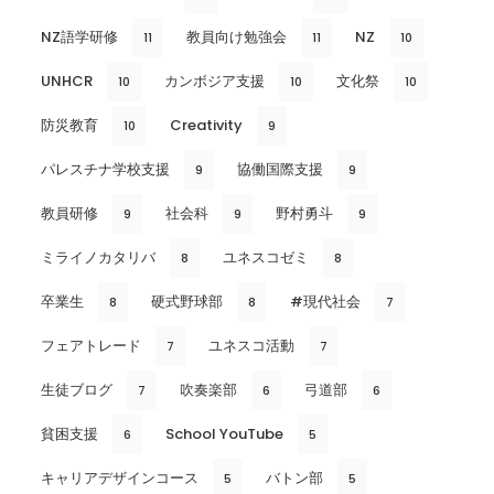
NZ語学研修
教員向け勉強会
NZ
11
11
10
UNHCR
カンボジア支援
文化祭
10
10
10
防災教育
Creativity
10
9
パレスチナ学校支援
協働国際支援
9
9
教員研修
社会科
野村勇斗
9
9
9
ミライノカタリバ
ユネスコゼミ
8
8
卒業生
硬式野球部
#現代社会
8
8
7
フェアトレード
ユネスコ活動
7
7
生徒ブログ
吹奏楽部
弓道部
7
6
6
貧困支援
School YouTube
6
5
キャリアデザインコース
バトン部
5
5