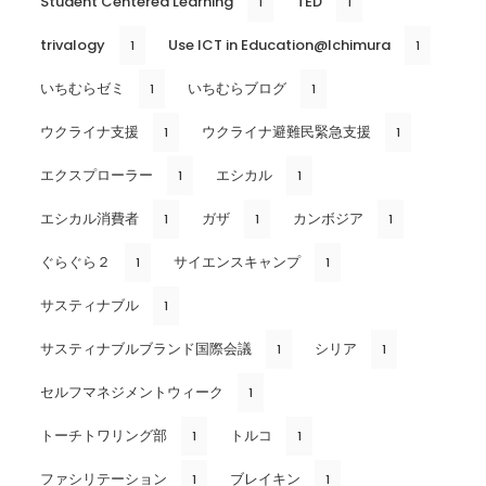
Student Centered Learning
TED
1
1
trivalogy
Use ICT in Education@Ichimura
1
1
いちむらゼミ
いちむらブログ
1
1
ウクライナ支援
ウクライナ避難民緊急支援
1
1
エクスプローラー
エシカル
1
1
エシカル消費者
ガザ
カンボジア
1
1
1
ぐらぐら２
サイエンスキャンプ
1
1
サスティナブル
1
サスティナブルブランド国際会議
シリア
1
1
セルフマネジメントウィーク
1
トーチトワリング部
トルコ
1
1
ファシリテーション
ブレイキン
1
1