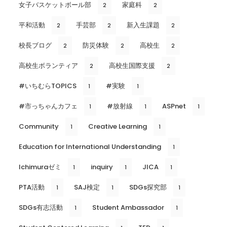
女子バスケットボール部
家庭科
2
2
平和活動
手芸部
新入生課題
2
2
2
校長ブログ
防災体験
高校生
2
2
2
高校生ボランティア
高校生国際支援
2
2
#いちむらTOPICS
#実験
1
1
#市っちゃんカフェ
#放射線
ASPnet
1
1
1
Community
Creative Learning
1
1
Education for International Understanding
1
Ichimuraゼミ
inquiry
JICA
1
1
1
PTA活動
SAJ検定
SDGs探究部
1
1
1
SDGs有志活動
Student Ambassador
1
1