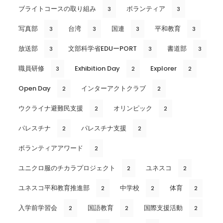
ブライトコースの取り組み
ボランティア
3
3
写真部
台湾
国連
平和教育
3
3
3
3
放送部
文部科学省EDUーPORT
書道部
3
3
3
職員研修
Exhibition Day
Explorer
3
2
2
Open Day
インターアクトクラブ
2
2
ウクライナ避難民支援
オリンピック
2
2
パレスチナ
パレスチナ支援
2
2
ボランティアアワード
2
ユニクロ服のチカラプロジェクト
ユネスコ
2
2
ユネスコ平和教育推進部
中学校
体育
2
2
2
入学前学習会
国語教育
国際支援活動
2
2
2