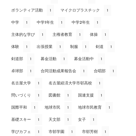
ボランティア活動
マイクロプラスチック
1
1
中学
中学1年生
中学2年生
1
1
1
主体的な学び
主権者教育
体操
1
1
1
体験
出張授業
制服
剣道
1
1
1
1
剣道部
募金活動
募金活動中
1
1
1
卓球部
合同活動成果報告会
合唱部
1
1
1
名古屋大学
名古屋経済大学市邨高校
1
1
問いづくり
図書館
国連支援
1
1
1
国際平和
地球市民
地球市民教育
1
1
1
基礎スキー
天文部
女子
1
1
1
学びカフェ
市邨学園
市邨芳樹
1
1
1