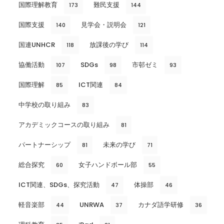
国際理解教育
難民支援
173
144
国際支援
見学会・説明会
140
121
国連UNHCR
放課後の学び
118
114
協働活動
SDGs
市邨ゼミ
107
98
93
国際理解
ICT関連
85
84
中学校の取り組み
83
アカデミックコースの取り組み
81
パートナーシップ
未来の学び
81
71
総合探究
女子ハンドボール部
60
55
ICT関連、SDGs、探究活動
体操部
47
46
軽音楽部
UNRWA
カナダ語学研修
44
37
36