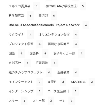
ユネスコ委員会
瀬戸SOLAN小学校交流
5
5
科学研究部
美術部
5
5
UNESCO Associated Schools Project Network
4
ウクライナ
オリエンテション合宿
4
4
プロジェクト学習
国境なき医師団
4
4
国語
国語科
女子サッカー部
4
4
4
市邨高校
広報活動
4
4
服のチカラプロジェクト
金融教育
4
4
＃インターアクト
#理科
SDGs有志
3
3
3
インターンシップ
コース別活動日
3
3
スキー
スキー部
ゼミ
3
3
3