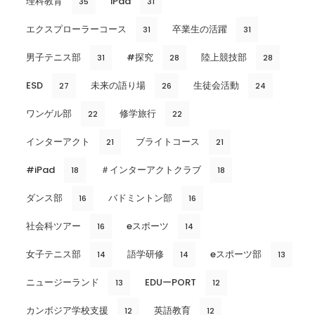
理科教育
iPad
35
31
エクスプローラーコース
卒業生の活躍
31
31
男子テニス部
#探究
陸上競技部
31
28
28
ESD
未来の語り場
生徒会活動
27
26
24
ワンゲル部
修学旅行
22
22
インターアクト
ブライトコース
21
21
#iPad
＃インターアクトクラブ
18
18
ダンス部
バドミントン部
16
16
社会科ツアー
eスポーツ
16
14
女子テニス部
語学研修
eスポーツ部
14
14
13
ニュージーランド
EDUーPORT
13
12
カンボジア学校支援
英語教育
12
12