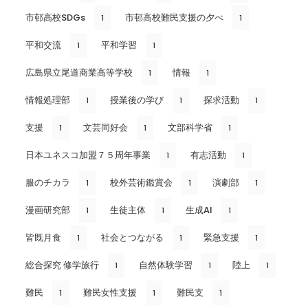
市邨高校SDGs
市邨高校難民支援の夕べ
1
1
平和交流
平和学習
1
1
広島県立尾道商業高等学校
情報
1
1
情報処理部
授業後の学び
探求活動
1
1
1
支援
文芸同好会
文部科学省
1
1
1
日本ユネスコ加盟７５周年事業
有志活動
1
1
服のチカラ
校外芸術鑑賞会
演劇部
1
1
1
漫画研究部
生徒主体
生成AI
1
1
1
皆既月食
社会とつながる
緊急支援
1
1
1
総合探究 修学旅行
自然体験学習
陸上
1
1
1
難民
難民女性支援
難民支
1
1
1