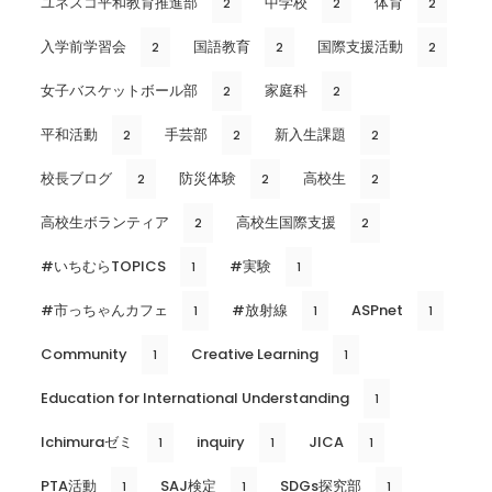
ユネスコ平和教育推進部
中学校
体育
2
2
2
入学前学習会
国語教育
国際支援活動
2
2
2
女子バスケットボール部
家庭科
2
2
平和活動
手芸部
新入生課題
2
2
2
校長ブログ
防災体験
高校生
2
2
2
高校生ボランティア
高校生国際支援
2
2
#いちむらTOPICS
#実験
1
1
#市っちゃんカフェ
#放射線
ASPnet
1
1
1
Community
Creative Learning
1
1
Education for International Understanding
1
Ichimuraゼミ
inquiry
JICA
1
1
1
PTA活動
SAJ検定
SDGs探究部
1
1
1