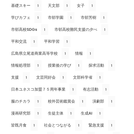
基礎スキー
天文部
女子
1
1
1
学びカフェ
市邨学園
市邨芳樹
1
1
1
市邨高校SDGs
市邨高校難民支援の夕べ
1
1
平和交流
平和学習
1
1
広島県立尾道商業高等学校
情報
1
1
情報処理部
授業後の学び
探求活動
1
1
1
支援
文芸同好会
文部科学省
1
1
1
日本ユネスコ加盟７５周年事業
有志活動
1
1
服のチカラ
校外芸術鑑賞会
演劇部
1
1
1
漫画研究部
生徒主体
生成AI
1
1
1
皆既月食
社会とつながる
緊急支援
1
1
1