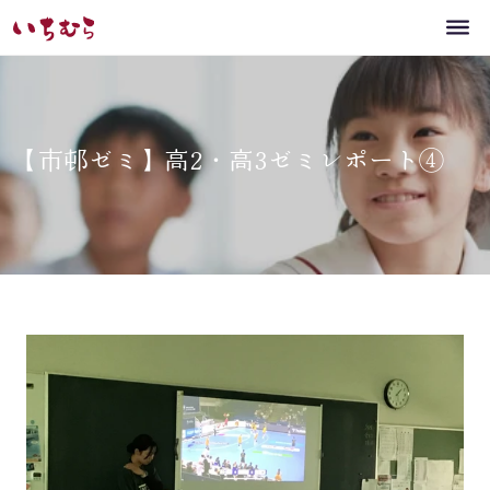
【市邨ゼミ】高2・高3ゼミレポート④