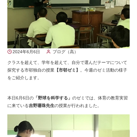
2024年6月6日
ブログ（高）
クラスを超えて、学年を超えて、自分で選んだテーマについて
探究する市邨独自の授業
【市邨ゼミ】
。今週のゼミ活動の様子
をご紹介します。
本日6月6日の
「野球を科学する」
のゼミでは、体育の教育実習
に来ている
吉野珊珠先生
の授業が行われました。