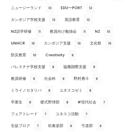
ニュージーランド
EDUーPORT
13
12
カンボジア学校支援
英語教育
12
12
NZ語学研修
教員向け勉強会
NZ
11
11
10
UNHCR
カンボジア支援
文化祭
10
10
10
防災教育
Creativity
10
9
パレスチナ学校支援
協働国際支援
9
9
教員研修
社会科
野村勇斗
9
9
9
ミライノカタリバ
ユネスコゼミ
8
8
卒業生
硬式野球部
#現代社会
8
8
7
フェアトレード
ユネスコ活動
7
7
生徒ブログ
吹奏楽部
弓道部
7
6
6