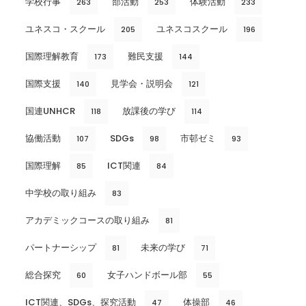
学校行事
部活動
体験活動
263
253
233
ユネスコ・スクール
ユネスコスクール
205
196
国際理解教育
難民支援
173
144
国際支援
見学会・説明会
140
121
国連UNHCR
放課後の学び
118
114
協働活動
SDGs
市邨ゼミ
107
98
93
国際理解
ICT関連
85
84
中学校の取り組み
83
アカデミックコースの取り組み
81
パートナーシップ
未来の学び
81
71
総合探究
女子ハンドボール部
60
55
ICT関連、SDGs、探究活動
体操部
47
46