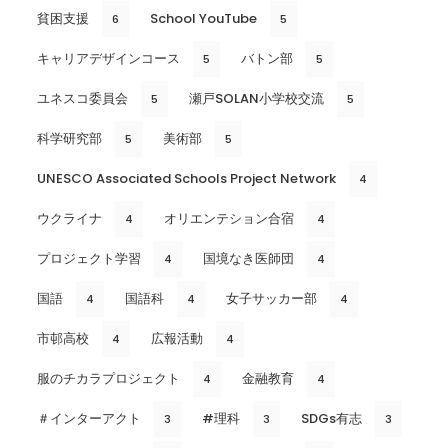
貧困支援
School YouTube
6
5
キャリアデザインコース
バトン部
5
5
ユネスコ委員会
瀬戸SOLAN小学校交流
5
5
科学研究部
美術部
5
5
UNESCO Associated Schools Project Network
4
ウクライナ
オリエンテション合宿
4
4
プロジェクト学習
国境なき医師団
4
4
国語
国語科
女子サッカー部
4
4
4
市邨高校
広報活動
4
4
服のチカラプロジェクト
金融教育
4
4
＃インターアクト
#理科
SDGs有志
3
3
3