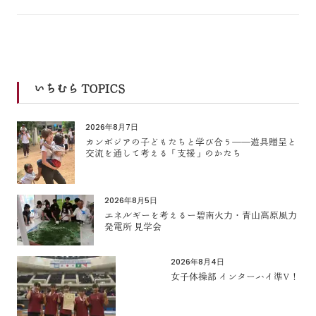
いちむら TOPICS
2026年8月7日
カンボジアの子どもたちと学び合う――遊具贈呈と
交流を通して考える「支援」のかたち
2026年8月5日
エネルギーを考えるー碧南火力・青山高原風力
発電所 見学会
2026年8月4日
女子体操部 インターハイ準V！