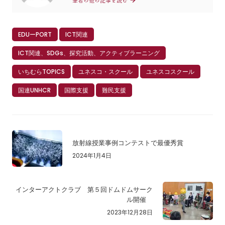
筆者の他の記事を読む
EDUーPORT
ICT関連
ICT関連、SDGs、探究活動、アクティブラーニング
いちむらTOPICS
ユネスコ・スクール
ユネスコスクール
国連UNHCR
国際支援
難民支援
放射線授業事例コンテストで最優秀賞
2024年1月4日
インターアクトクラブ 第５回ドムドムサーク
ル開催
2023年12月28日