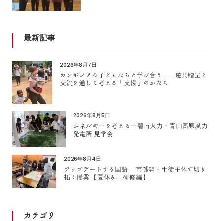
最新記事
2026年8月7日
カンボジアの子どもたちと学び合う――遊具贈呈と
交流を通して考える「支援」のかたち
2026年8月5日
エネルギーを考えるー碧南火力・青山高原風力
発電所 見学会
2026年8月4日
アップデートする国語 市邨発・生徒主体で切り
拓く授業 【夏休み 研修編】
カテゴリ