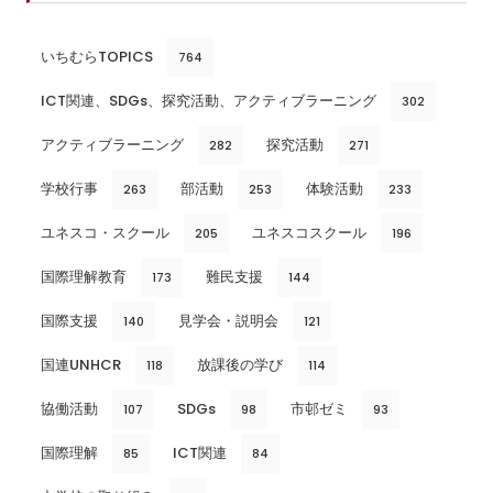
いちむらTOPICS
764
ICT関連、SDGs、探究活動、アクティブラーニング
302
アクティブラーニング
探究活動
282
271
学校行事
部活動
体験活動
263
253
233
ユネスコ・スクール
ユネスコスクール
205
196
国際理解教育
難民支援
173
144
国際支援
見学会・説明会
140
121
国連UNHCR
放課後の学び
118
114
協働活動
SDGs
市邨ゼミ
107
98
93
国際理解
ICT関連
85
84