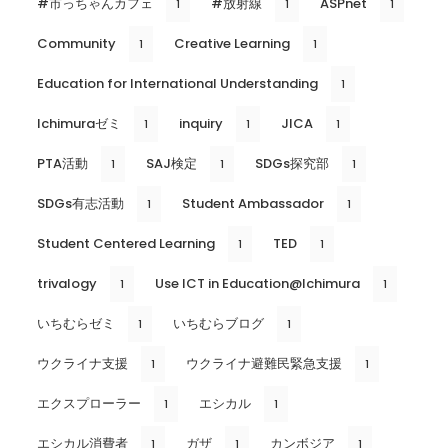
#市っちゃんカフェ
#放射線
ASPnet
1
1
1
Community
Creative Learning
1
1
Education for International Understanding
1
Ichimuraゼミ
inquiry
JICA
1
1
1
PTA活動
SAJ検定
SDGs探究部
1
1
1
SDGs有志活動
Student Ambassador
1
1
Student Centered Learning
TED
1
1
trivalogy
Use ICT in Education@Ichimura
1
1
いちむらゼミ
いちむらブログ
1
1
ウクライナ支援
ウクライナ避難民緊急支援
1
1
エクスプローラー
エシカル
1
1
エシカル消費者
ガザ
カンボジア
1
1
1