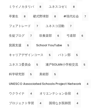
ミライノカタリバ
ユネスコゼミ
8
8
卒業生
硬式野球部
#現代社会
8
8
7
フェアトレード
ユネスコ活動
7
7
生徒ブログ
吹奏楽部
弓道部
7
6
6
貧困支援
School YouTube
6
5
キャリアデザインコース
バトン部
5
5
ユネスコ委員会
瀬戸SOLAN小学校交流
5
5
科学研究部
美術部
5
5
UNESCO Associated Schools Project Network
4
ウクライナ
オリエンテション合宿
4
4
プロジェクト学習
国境なき医師団
4
4