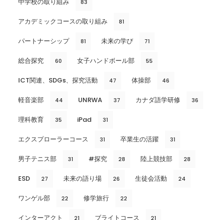
中学校の取り組み
83
アカデミックコースの取り組み
81
パートナーシップ
未来の学び
81
71
総合探究
女子ハンドボール部
60
55
ICT関連、SDGs、探究活動
体操部
47
46
軽音楽部
UNRWA
カナダ語学研修
44
37
36
理科教育
iPad
35
31
エクスプローラーコース
卒業生の活躍
31
31
男子テニス部
#探究
陸上競技部
31
28
28
ESD
未来の語り場
生徒会活動
27
26
24
ワンゲル部
修学旅行
22
22
インターアクト
ブライトコース
21
21