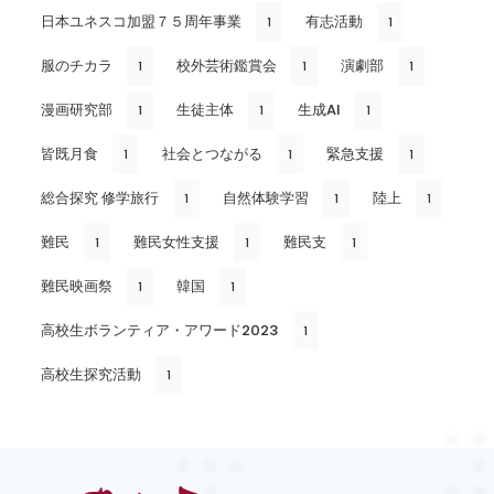
日本ユネスコ加盟７５周年事業
有志活動
1
1
服のチカラ
校外芸術鑑賞会
演劇部
1
1
1
漫画研究部
生徒主体
生成AI
1
1
1
皆既月食
社会とつながる
緊急支援
1
1
1
総合探究 修学旅行
自然体験学習
陸上
1
1
1
難民
難民女性支援
難民支
1
1
1
難民映画祭
韓国
1
1
高校生ボランティア・アワード2023
1
高校生探究活動
1