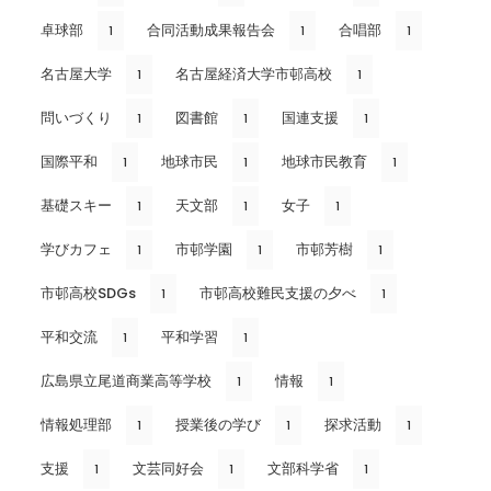
卓球部
合同活動成果報告会
合唱部
1
1
1
名古屋大学
名古屋経済大学市邨高校
1
1
問いづくり
図書館
国連支援
1
1
1
国際平和
地球市民
地球市民教育
1
1
1
基礎スキー
天文部
女子
1
1
1
学びカフェ
市邨学園
市邨芳樹
1
1
1
市邨高校SDGs
市邨高校難民支援の夕べ
1
1
平和交流
平和学習
1
1
広島県立尾道商業高等学校
情報
1
1
情報処理部
授業後の学び
探求活動
1
1
1
支援
文芸同好会
文部科学省
1
1
1