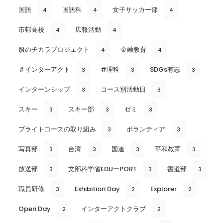
国語
国語科
女子サッカー部
4
4
4
市邨高校
広報活動
4
4
服のチカラプロジェクト
金融教育
4
4
＃インターアクト
#理科
SDGs有志
3
3
3
インターンシップ
コース別活動日
3
3
スキー
スキー部
ゼミ
3
3
3
ブライトコースの取り組み
ボランティア
3
3
写真部
台湾
国連
平和教育
3
3
3
3
放送部
文部科学省EDUーPORT
書道部
3
3
3
職員研修
Exhibition Day
Explorer
3
2
2
Open Day
インターアクトクラブ
2
2