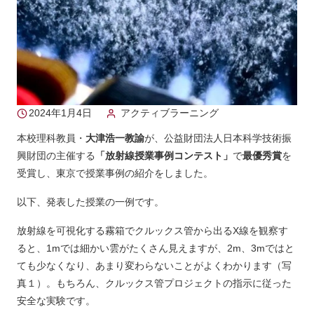
2024年1月4日
アクティブラーニング
本校理科教員・
大津浩一教諭
が、公益財団法人日本科学技術振
興財団の主催する
「放射線授業事例コンテスト」
で
最優秀賞
を
受賞し、東京で授業事例の紹介をしました。
以下、発表した授業の一例です。
放射線を可視化する霧箱でクルックス管から出るX線を観察す
ると、1mでは細かい雲がたくさん見えますが、2m、3mではと
ても少なくなり、あまり変わらないことがよくわかります（写
真１）。もちろん、クルックス管プロジェクトの指示に従った
安全な実験です。