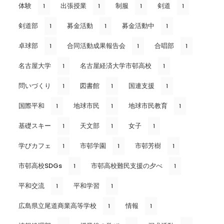
体験
出張授業
制服
剣道
1
1
1
1
剣道部
募金活動
募金活動中
1
1
1
卓球部
合同活動成果報告会
合唱部
1
1
1
名古屋大学
名古屋経済大学市邨高校
1
1
問いづくり
図書館
国連支援
1
1
1
国際平和
地球市民
地球市民教育
1
1
1
基礎スキー
天文部
女子
1
1
1
学びカフェ
市邨学園
市邨芳樹
1
1
1
市邨高校SDGs
市邨高校難民支援の夕べ
1
1
平和交流
平和学習
1
1
広島県立尾道商業高等学校
情報
1
1