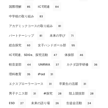
国際理解
ICT関連
85
84
中学校の取り組み
83
アカデミックコースの取り組み
81
パートナーシップ
未来の学び
81
71
総合探究
女子ハンドボール部
60
55
ICT関連、SDGs、探究活動
体操部
47
46
軽音楽部
UNRWA
カナダ語学研修
44
37
36
理科教育
iPad
35
31
エクスプローラーコース
卒業生の活躍
31
31
男子テニス部
#探究
陸上競技部
31
28
28
ESD
未来の語り場
生徒会活動
27
26
24