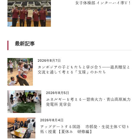
女子体操部 インターハイ準V！
最新記事
2026年8月7日
カンボジアの子どもたちと学び合う――遊具贈呈と
交流を通して考える「支援」のかたち
2026年8月5日
エネルギーを考えるー碧南火力・青山高原風力
発電所 見学会
2026年8月4日
アップデートする国語 市邨発・生徒主体で切り
拓く授業 【夏休み 研修編】