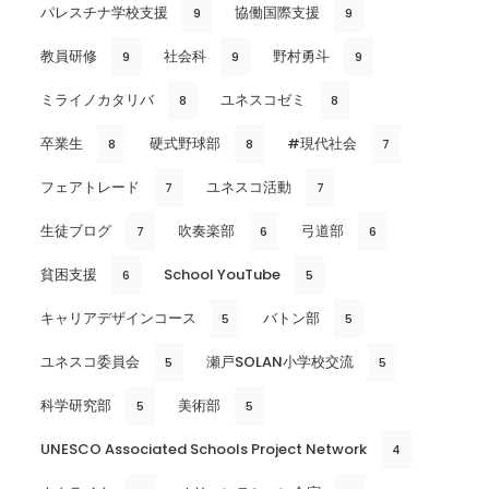
パレスチナ学校支援
協働国際支援
9
9
教員研修
社会科
野村勇斗
9
9
9
ミライノカタリバ
ユネスコゼミ
8
8
卒業生
硬式野球部
#現代社会
8
8
7
フェアトレード
ユネスコ活動
7
7
生徒ブログ
吹奏楽部
弓道部
7
6
6
貧困支援
School YouTube
6
5
キャリアデザインコース
バトン部
5
5
ユネスコ委員会
瀬戸SOLAN小学校交流
5
5
科学研究部
美術部
5
5
UNESCO Associated Schools Project Network
4