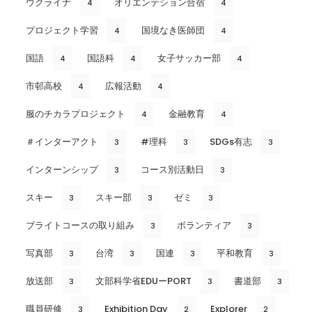
ウクライナ
オリエンテション合宿
4
4
プロジェクト学習
国境なき医師団
4
4
国語
国語科
女子サッカー部
4
4
4
市邨高校
広報活動
4
4
服のチカラプロジェクト
金融教育
4
4
＃インターアクト
#理科
SDGs有志
3
3
3
インターンシップ
コース別活動日
3
3
スキー
スキー部
ゼミ
3
3
3
ブライトコースの取り組み
ボランティア
3
3
写真部
台湾
国連
平和教育
3
3
3
3
放送部
文部科学省EDUーPORT
書道部
3
3
3
職員研修
Exhibition Day
Explorer
3
2
2