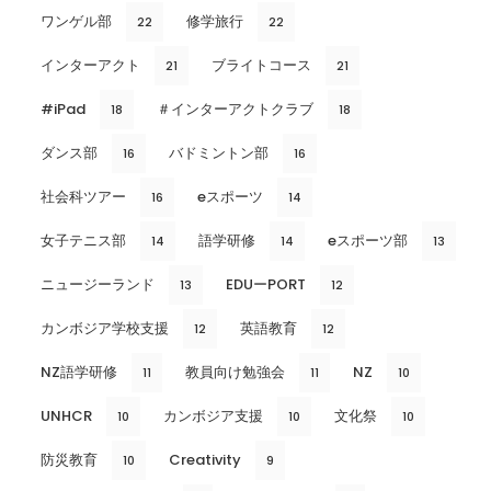
ワンゲル部
修学旅行
22
22
インターアクト
ブライトコース
21
21
#iPad
＃インターアクトクラブ
18
18
ダンス部
バドミントン部
16
16
社会科ツアー
eスポーツ
16
14
女子テニス部
語学研修
eスポーツ部
14
14
13
ニュージーランド
EDUーPORT
13
12
カンボジア学校支援
英語教育
12
12
NZ語学研修
教員向け勉強会
NZ
11
11
10
UNHCR
カンボジア支援
文化祭
10
10
10
防災教育
Creativity
10
9