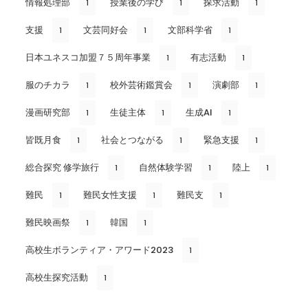
情報処理部
授業後の学び
探求活動
1
1
1
支援
文芸同好会
文部科学省
1
1
1
日本ユネスコ加盟７５周年事業
有志活動
1
1
服のチカラ
校外芸術鑑賞会
演劇部
1
1
1
漫画研究部
生徒主体
生成AI
1
1
1
皆既月食
社会とつながる
緊急支援
1
1
1
総合探究 修学旅行
自然体験学習
陸上
1
1
1
難民
難民女性支援
難民支
1
1
1
難民映画祭
韓国
1
1
高校生ボランティア・アワード2023
1
高校生探究活動
1