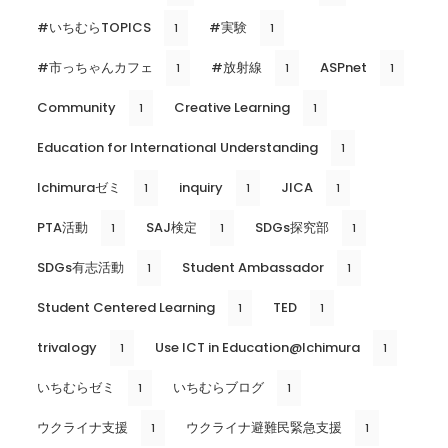
#いちむらTOPICS
#実験
1
1
#市っちゃんカフェ
#放射線
ASPnet
1
1
1
Community
Creative Learning
1
1
Education for International Understanding
1
Ichimuraゼミ
inquiry
JICA
1
1
1
PTA活動
SAJ検定
SDGs探究部
1
1
1
SDGs有志活動
Student Ambassador
1
1
Student Centered Learning
TED
1
1
trivalogy
Use ICT in Education@Ichimura
1
1
いちむらゼミ
いちむらブログ
1
1
ウクライナ支援
ウクライナ避難民緊急支援
1
1