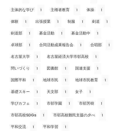
主体的な学び
主権者教育
体操
1
1
1
体験
出張授業
制服
剣道
1
1
1
1
剣道部
募金活動
募金活動中
1
1
1
卓球部
合同活動成果報告会
合唱部
1
1
1
名古屋大学
名古屋経済大学市邨高校
1
1
問いづくり
図書館
国連支援
1
1
1
国際平和
地球市民
地球市民教育
1
1
1
基礎スキー
天文部
女子
1
1
1
学びカフェ
市邨学園
市邨芳樹
1
1
1
市邨高校SDGs
市邨高校難民支援の夕べ
1
1
平和交流
平和学習
1
1