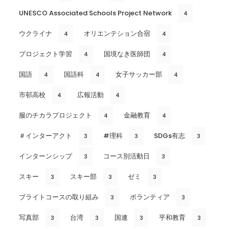
UNESCO Associated Schools Project Network
4
ウクライナ
オリエンテション合宿
4
4
プロジェクト学習
国境なき医師団
4
4
国語
国語科
女子サッカー部
4
4
4
市邨高校
広報活動
4
4
服のチカラプロジェクト
金融教育
4
4
＃インターアクト
#理科
SDGs有志
3
3
3
インターンシップ
コース別活動日
3
3
スキー
スキー部
ゼミ
3
3
3
ブライトコースの取り組み
ボランティア
3
3
写真部
台湾
国連
平和教育
3
3
3
3