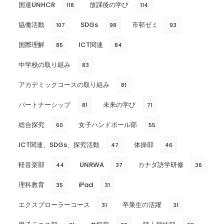
国連UNHCR
放課後の学び
118
114
協働活動
SDGs
市邨ゼミ
107
98
93
国際理解
ICT関連
85
84
中学校の取り組み
83
アカデミックコースの取り組み
81
パートナーシップ
未来の学び
81
71
総合探究
女子ハンドボール部
60
55
ICT関連、SDGs、探究活動
体操部
47
46
軽音楽部
UNRWA
カナダ語学研修
44
37
36
理科教育
iPad
35
31
エクスプローラーコース
卒業生の活躍
31
31