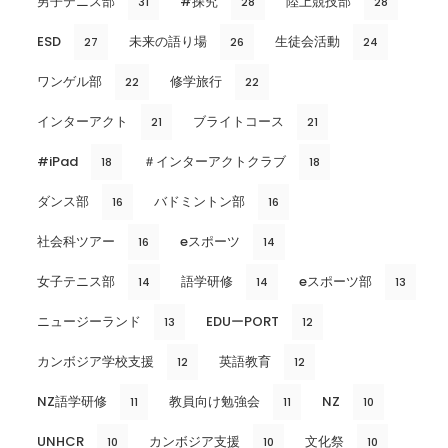
男子テニス部
#探究
陸上競技部
31
28
28
ESD
未来の語り場
生徒会活動
27
26
24
ワンゲル部
修学旅行
22
22
インターアクト
ブライトコース
21
21
#iPad
＃インターアクトクラブ
18
18
ダンス部
バドミントン部
16
16
社会科ツアー
eスポーツ
16
14
女子テニス部
語学研修
eスポーツ部
14
14
13
ニュージーランド
EDUーPORT
13
12
カンボジア学校支援
英語教育
12
12
NZ語学研修
教員向け勉強会
NZ
11
11
10
UNHCR
カンボジア支援
文化祭
10
10
10