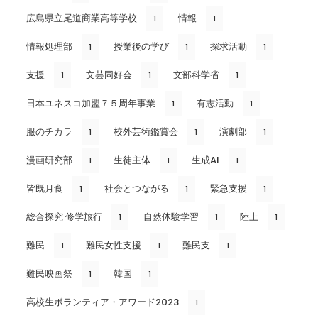
広島県立尾道商業高等学校
情報
1
1
情報処理部
授業後の学び
探求活動
1
1
1
支援
文芸同好会
文部科学省
1
1
1
日本ユネスコ加盟７５周年事業
有志活動
1
1
服のチカラ
校外芸術鑑賞会
演劇部
1
1
1
漫画研究部
生徒主体
生成AI
1
1
1
皆既月食
社会とつながる
緊急支援
1
1
1
総合探究 修学旅行
自然体験学習
陸上
1
1
1
難民
難民女性支援
難民支
1
1
1
難民映画祭
韓国
1
1
高校生ボランティア・アワード2023
1