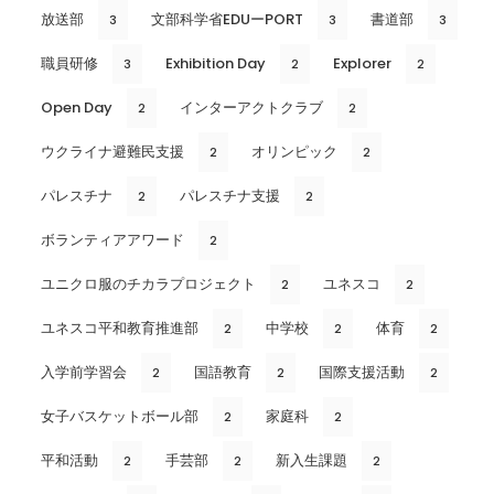
放送部
文部科学省EDUーPORT
書道部
3
3
3
職員研修
Exhibition Day
Explorer
3
2
2
Open Day
インターアクトクラブ
2
2
ウクライナ避難民支援
オリンピック
2
2
パレスチナ
パレスチナ支援
2
2
ボランティアアワード
2
ユニクロ服のチカラプロジェクト
ユネスコ
2
2
ユネスコ平和教育推進部
中学校
体育
2
2
2
入学前学習会
国語教育
国際支援活動
2
2
2
女子バスケットボール部
家庭科
2
2
平和活動
手芸部
新入生課題
2
2
2