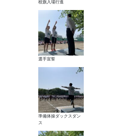
校旗入場行進
選手宣誓
準備体操ダックスダン
ス