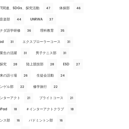
CT関連、SDGs、探究活動
体操部
47
46
音楽部
UNRWA
44
37
ナダ語学研修
理科教育
36
35
ad
エクスプローラーコース
31
31
業生の活躍
男子テニス部
31
31
探究
陸上競技部
ESD
28
28
27
来の語り場
生徒会活動
26
24
ンゲル部
修学旅行
22
22
ンターアクト
ブライトコース
21
21
iPad
＃インターアクトクラブ
18
18
ンス部
バドミントン部
16
16