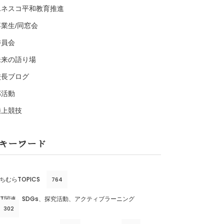
ユネスコ平和教育推進
卒業生/同窓会
委員会
未来の語り場
校長ブログ
部活動
陸上競技
キーワード
ちむらTOPICS
764
CT関連、SDGs、探究活動、アクティブラーニング
302