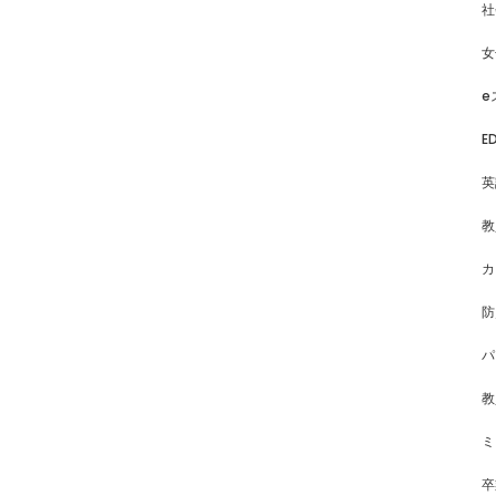
社
女
e
E
英
教
カ
防
パ
教
ミ
卒