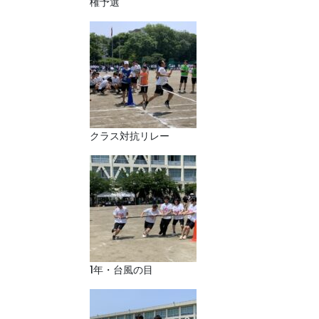
権予選
クラス対抗リレー
1年・台風の目