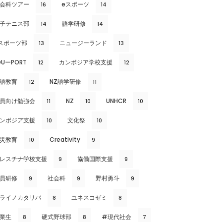
会科ツアー
eスポーツ
16
14
子テニス部
語学研修
14
14
スポーツ部
ニュージーランド
13
13
DUーPORT
カンボジア学校支援
12
12
語教育
NZ語学研修
12
11
員向け勉強会
NZ
UNHCR
11
10
10
ンボジア支援
文化祭
10
10
災教育
Creativity
10
9
レスチナ学校支援
協働国際支援
9
9
員研修
社会科
野村勇斗
9
9
9
ライノカタリバ
ユネスコゼミ
8
8
業生
硬式野球部
#現代社会
8
8
7