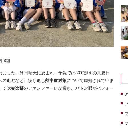
年8組
れました。終日晴天に恵まれ、予報では30℃越えの真夏日
への退避など、繰り返し
熱中症対策
について周知されていま
せて
吹奏楽部
のファンファーレが響き、
バトン部
がパフォー