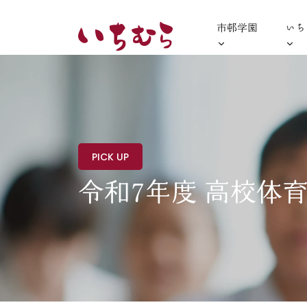
市邨学園
いち
PICK UP
令和7年度 高校体