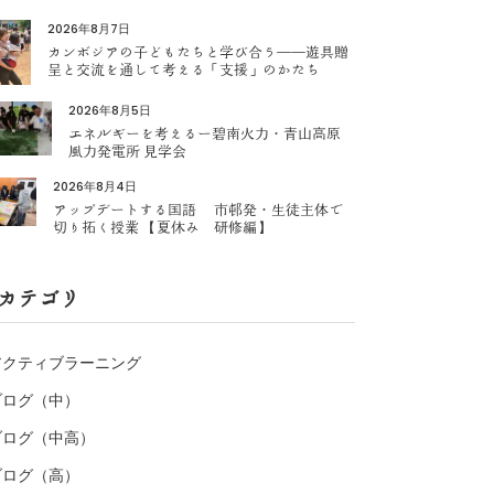
2026年8月7日
カンボジアの子どもたちと学び合う――遊具贈
呈と交流を通して考える「支援」のかたち
2026年8月5日
エネルギーを考えるー碧南火力・青山高原
風力発電所 見学会
2026年8月4日
アップデートする国語 市邨発・生徒主体で
切り拓く授業 【夏休み 研修編】
カテゴリ
アクティブラーニング
ブログ（中）
ブログ（中高）
ブログ（高）