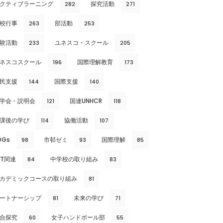
クティブラーニング
探究活動
282
271
校行事
部活動
263
253
験活動
ユネスコ・スクール
233
205
ネスコスクール
国際理解教育
196
173
民支援
国際支援
144
140
学会・説明会
国連UNHCR
121
118
課後の学び
協働活動
114
107
DGs
市邨ゼミ
国際理解
98
93
85
CT関連
中学校の取り組み
84
83
カデミックコースの取り組み
81
ートナーシップ
未来の学び
81
71
合探究
女子ハンドボール部
60
55