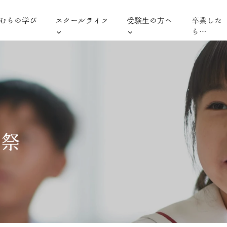
むらの学び
スクールライフ
受験生の方へ
卒業した
ら…
育祭