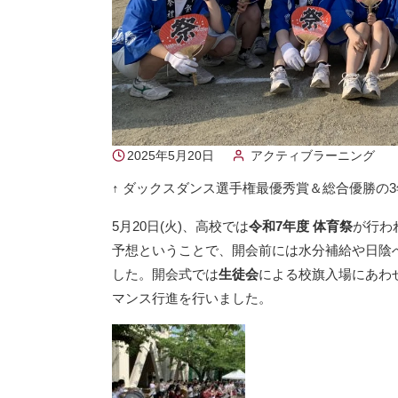
2025年5月20日
アクティブラーニング
↑ ダックスダンス選手権最優秀賞＆総合優勝の3
5月20日(火)、高校では
令和7年度 体育祭
が行わ
予想ということで、開会前には水分補給や日陰
した。開会式では
生徒会
による校旗入場にあわ
マンス行進を行いました。