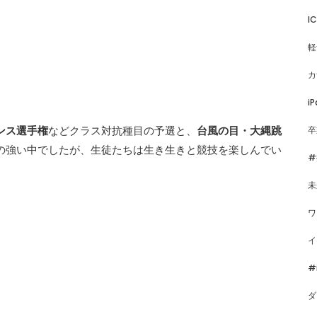
I
軽
カ
iP
卒
ンス選手権
などクラス対抗種目の予選と、
台風の目・大縄跳
の強い中でしたが、生徒たちは生き生きと競技を楽しんでい
#
未
ワ
イ
#
ダ