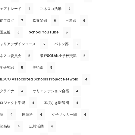
ェアトレード
ユネスコ活動
7
7
徒ブログ
吹奏楽部
弓道部
7
6
6
困支援
School YouTube
6
5
ャリアデザインコース
バトン部
5
5
ネスコ委員会
瀬戸SOLAN小学校交流
5
5
学研究部
美術部
5
5
NESCO Associated Schools Project Network
4
クライナ
オリエンテション合宿
4
4
ロジェクト学習
国境なき医師団
4
4
語
国語科
女子サッカー部
4
4
4
邨高校
広報活動
4
4