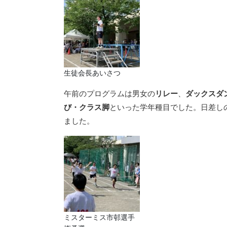
生徒会長あいさつ
午前のプログラムは男女の
リレー
、
ダックスダ
び・クラス脚
といった学年種目でした。日差し
ました。
ミスターミス市邨選手