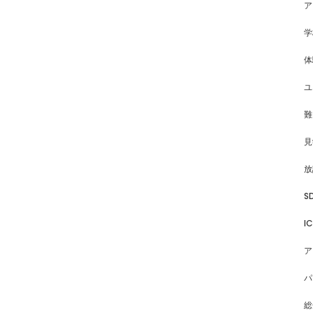
ア
学
体
ユ
難
見
放
S
I
ア
パ
総