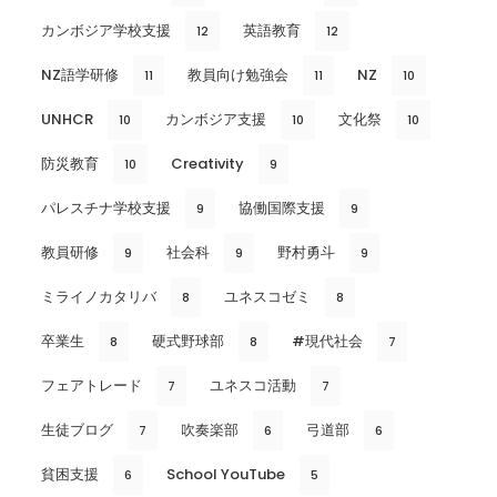
カンボジア学校支援
英語教育
12
12
NZ語学研修
教員向け勉強会
NZ
11
11
10
UNHCR
カンボジア支援
文化祭
10
10
10
防災教育
Creativity
10
9
パレスチナ学校支援
協働国際支援
9
9
教員研修
社会科
野村勇斗
9
9
9
ミライノカタリバ
ユネスコゼミ
8
8
卒業生
硬式野球部
#現代社会
8
8
7
フェアトレード
ユネスコ活動
7
7
生徒ブログ
吹奏楽部
弓道部
7
6
6
貧困支援
School YouTube
6
5