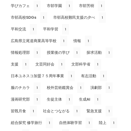
学びカフェ
市邨学園
市邨芳樹
1
1
1
市邨高校SDGs
市邨高校難民支援の夕べ
1
1
平和交流
平和学習
1
1
広島県立尾道商業高等学校
情報
1
1
情報処理部
授業後の学び
探求活動
1
1
1
支援
文芸同好会
文部科学省
1
1
1
日本ユネスコ加盟７５周年事業
有志活動
1
1
服のチカラ
校外芸術鑑賞会
演劇部
1
1
1
漫画研究部
生徒主体
生成AI
1
1
1
皆既月食
社会とつながる
緊急支援
1
1
1
総合探究 修学旅行
自然体験学習
陸上
1
1
1