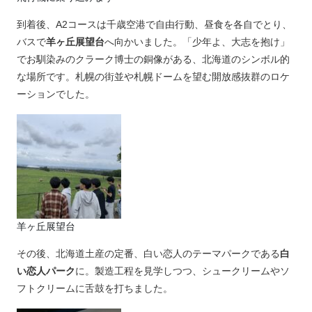
到着後、A2コースは千歳空港で自由行動、昼食を各自でとり、
バスで
羊ヶ丘展望台
へ向かいました。「少年よ、大志を抱け」
でお馴染みのクラーク博士の銅像がある、北海道のシンボル的
な場所です。札幌の街並や札幌ドームを望む開放感抜群のロケ
ーションでした。
羊ヶ丘展望台
その後、北海道土産の定番、白い恋人のテーマパークである
白
い恋人パーク
に。製造工程を見学しつつ、シュークリームやソ
フトクリームに舌鼓を打ちました。