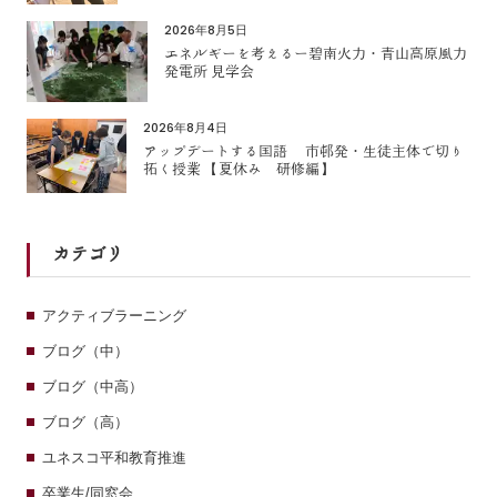
2026年8月5日
エネルギーを考えるー碧南火力・青山高原風力
発電所 見学会
2026年8月4日
アップデートする国語 市邨発・生徒主体で切り
拓く授業 【夏休み 研修編】
カテゴリ
アクティブラーニング
ブログ（中）
ブログ（中高）
ブログ（高）
ユネスコ平和教育推進
卒業生/同窓会