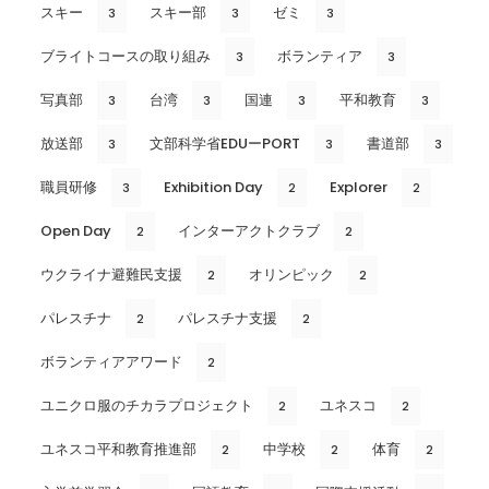
スキー
スキー部
ゼミ
3
3
3
ブライトコースの取り組み
ボランティア
3
3
写真部
台湾
国連
平和教育
3
3
3
3
放送部
文部科学省EDUーPORT
書道部
3
3
3
職員研修
Exhibition Day
Explorer
3
2
2
Open Day
インターアクトクラブ
2
2
ウクライナ避難民支援
オリンピック
2
2
パレスチナ
パレスチナ支援
2
2
ボランティアアワード
2
ユニクロ服のチカラプロジェクト
ユネスコ
2
2
ユネスコ平和教育推進部
中学校
体育
2
2
2