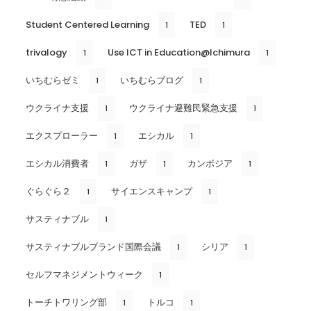
Student Centered Learning
TED
1
1
trivalogy
Use ICT in Education@Ichimura
1
1
いちむらゼミ
いちむらブログ
1
1
ウクライナ支援
ウクライナ避難民緊急支援
1
1
エクスプローラー
エシカル
1
1
エシカル消費者
ガザ
カンボジア
1
1
1
ぐらぐら２
サイエンスキャンプ
1
1
サスティナブル
1
サスティナブルブランド国際会議
シリア
1
1
セルフマネジメントウィーク
1
トーチトワリング部
トルコ
1
1