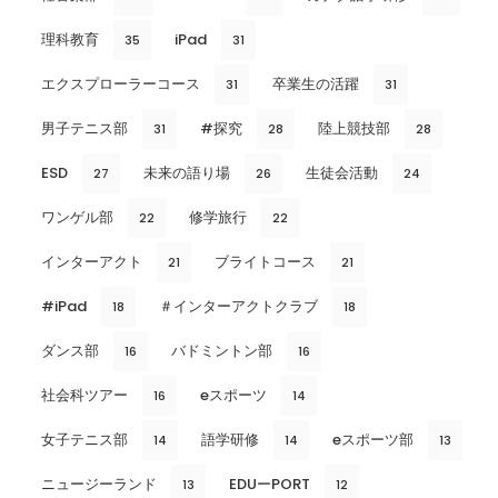
理科教育
iPad
35
31
エクスプローラーコース
卒業生の活躍
31
31
男子テニス部
#探究
陸上競技部
31
28
28
ESD
未来の語り場
生徒会活動
27
26
24
ワンゲル部
修学旅行
22
22
インターアクト
ブライトコース
21
21
#iPad
＃インターアクトクラブ
18
18
ダンス部
バドミントン部
16
16
社会科ツアー
eスポーツ
16
14
女子テニス部
語学研修
eスポーツ部
14
14
13
ニュージーランド
EDUーPORT
13
12