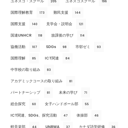
ユネスコ・スクール
ユネスコスクール
205
196
国際理解教育
難民支援
173
144
国際支援
見学会・説明会
140
121
国連UNHCR
放課後の学び
118
114
協働活動
SDGs
市邨ゼミ
107
98
93
国際理解
ICT関連
85
84
中学校の取り組み
83
アカデミックコースの取り組み
81
パートナーシップ
未来の学び
81
71
総合探究
女子ハンドボール部
60
55
ICT関連、SDGs、探究活動
体操部
47
46
軽音楽部
UNRWA
カナダ語学研修
44
37
36