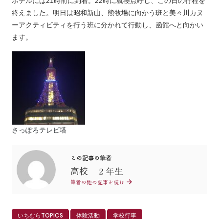
ホテルには21時前に到着。22時に就寝点呼し、この日の行程を
終えました。明日は昭和新山、熊牧場に向かう班と美々川カヌ
ーアクティビティを行う班に分かれて行動し、函館へと向かい
ます。
さっぽろテレビ塔
この記事の筆者
高校 ２年生
筆者の他の記事を読む
いちむらTOPICS
体験活動
学校行事