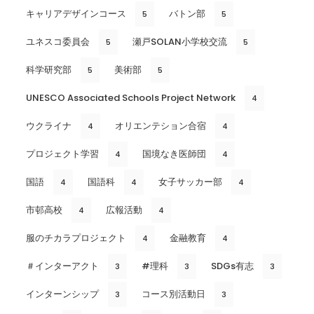
キャリアデザインコース
バトン部
5
5
ユネスコ委員会
瀬戸SOLAN小学校交流
5
5
科学研究部
美術部
5
5
UNESCO Associated Schools Project Network
4
ウクライナ
オリエンテション合宿
4
4
プロジェクト学習
国境なき医師団
4
4
国語
国語科
女子サッカー部
4
4
4
市邨高校
広報活動
4
4
服のチカラプロジェクト
金融教育
4
4
＃インターアクト
#理科
SDGs有志
3
3
3
インターンシップ
コース別活動日
3
3