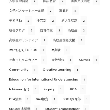
入学前学習会
国語教育
国際支援活動
2
2
2
女子バスケットボール部
家庭科
2
2
平和活動
手芸部
新入生課題
2
2
2
校長ブログ
防災体験
高校生
2
2
2
高校生ボランティア
高校生国際支援
2
2
#いちむらTOPICS
#実験
1
1
#市っちゃんカフェ
#放射線
ASPnet
1
1
1
Community
Creative Learning
1
1
Education for International Understanding
1
Ichimuraゼミ
inquiry
JICA
1
1
1
PTA活動
SAJ検定
SDGs探究部
1
1
1
SDGs有志活動
Student Ambassador
1
1