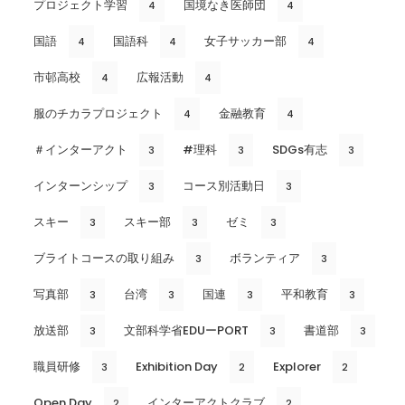
プロジェクト学習
国境なき医師団
4
4
国語
国語科
女子サッカー部
4
4
4
市邨高校
広報活動
4
4
服のチカラプロジェクト
金融教育
4
4
＃インターアクト
#理科
SDGs有志
3
3
3
インターンシップ
コース別活動日
3
3
スキー
スキー部
ゼミ
3
3
3
ブライトコースの取り組み
ボランティア
3
3
写真部
台湾
国連
平和教育
3
3
3
3
放送部
文部科学省EDUーPORT
書道部
3
3
3
職員研修
Exhibition Day
Explorer
3
2
2
Open Day
インターアクトクラブ
2
2