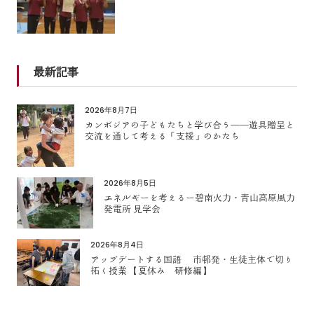
最新記事
2026年8月7日
カンボジアの子どもたちと学び合う――遊具贈呈と
交流を通して考える「支援」のかたち
2026年8月5日
エネルギーを考えるー碧南火力・青山高原風力
発電所 見学会
2026年8月4日
アップデートする国語 市邨発・生徒主体で切り
拓く授業 【夏休み 研修編】