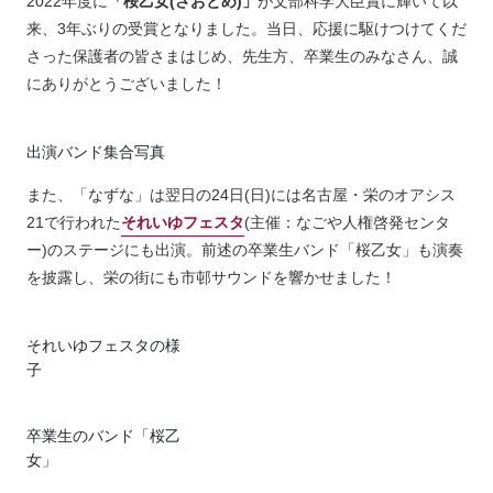
2022年度に
「桜乙女(さおとめ)」
が文部科学大臣賞に輝いて以
来、3年ぶりの受賞となりました。当日、応援に駆けつけてくだ
さった保護者の皆さまはじめ、先生方、卒業生のみなさん、誠
にありがとうございました！
出演バンド集合写真
また、「なずな」は翌日の24日(日)には名古屋・栄のオアシス
21で行われた
それいゆフェスタ
(主催：なごや人権啓発センタ
ー)のステージにも出演。前述の卒業生バンド「桜乙女」も演奏
を披露し、栄の街にも市邨サウンドを響かせました！
それいゆフェスタの様
子
卒業生のバンド「桜乙
女」