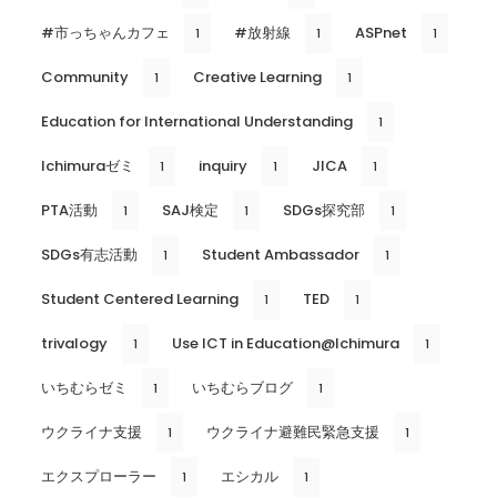
#市っちゃんカフェ
#放射線
ASPnet
1
1
1
Community
Creative Learning
1
1
Education for International Understanding
1
Ichimuraゼミ
inquiry
JICA
1
1
1
PTA活動
SAJ検定
SDGs探究部
1
1
1
SDGs有志活動
Student Ambassador
1
1
Student Centered Learning
TED
1
1
trivalogy
Use ICT in Education@Ichimura
1
1
いちむらゼミ
いちむらブログ
1
1
ウクライナ支援
ウクライナ避難民緊急支援
1
1
エクスプローラー
エシカル
1
1