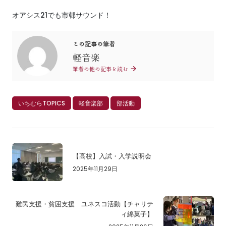
オアシス21でも市邨サウンド！
この記事の筆者
軽音楽
筆者の他の記事を読む
いちむらTOPICS
軽音楽部
部活動
【高校】入試・入学説明会
2025年11月29日
難民支援・貧困支援 ユネスコ活動【チャリテ
ィ綿菓子】