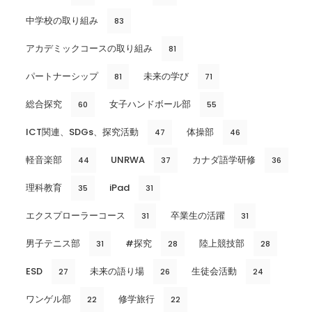
中学校の取り組み
83
アカデミックコースの取り組み
81
パートナーシップ
未来の学び
81
71
総合探究
女子ハンドボール部
60
55
ICT関連、SDGs、探究活動
体操部
47
46
軽音楽部
UNRWA
カナダ語学研修
44
37
36
理科教育
iPad
35
31
エクスプローラーコース
卒業生の活躍
31
31
男子テニス部
#探究
陸上競技部
31
28
28
ESD
未来の語り場
生徒会活動
27
26
24
ワンゲル部
修学旅行
22
22