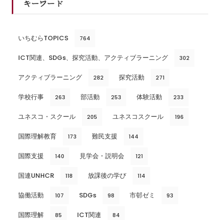
キーワード
いちむらTOPICS
764
ICT関連、SDGs、探究活動、アクティブラーニング
302
アクティブラーニング
探究活動
282
271
学校行事
部活動
体験活動
263
253
233
ユネスコ・スクール
ユネスコスクール
205
196
国際理解教育
難民支援
173
144
国際支援
見学会・説明会
140
121
国連UNHCR
放課後の学び
118
114
協働活動
SDGs
市邨ゼミ
107
98
93
国際理解
ICT関連
85
84