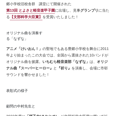
郷小学校旧校舎群 講堂にて開催された
第13回 とよさと軽音楽甲子園
に出場し、見事
グランプリ
に当た
る
【文部科学大臣賞】
を受賞いたしました！
オリジナル曲を演奏す
る「なずな」
アニメ「けいおん！」
の聖地でもある豊郷小学校を舞台に2011
年より始まったこの大会では、全国から選抜された10バンドが
オリジナル曲を披露。
いちむら軽音楽部「なずな」
は、
オリジ
ナル曲『スーパーヒーロー』
と
『祈り』
を演奏し、会場に市邨
サウンドを響かせました！
表彰式の様子
顧問の中村先生と