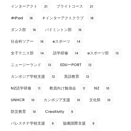
インターアクト
ブライトコース
21
21
#iPad
＃インターアクトクラブ
18
18
ダンス部
バドミントン部
16
16
社会科ツアー
eスポーツ
16
14
女子テニス部
語学研修
eスポーツ部
14
14
13
ニュージーランド
EDUーPORT
13
12
カンボジア学校支援
英語教育
12
12
NZ語学研修
教員向け勉強会
NZ
11
11
10
UNHCR
カンボジア支援
文化祭
10
10
10
防災教育
Creativity
10
9
パレスチナ学校支援
協働国際支援
9
9