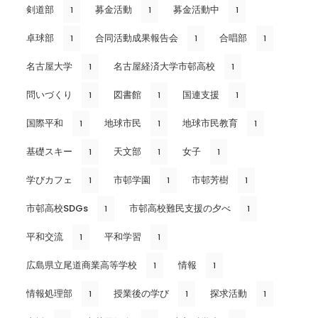
剣道部
募金活動
募金活動中
1
1
1
卓球部
合同活動成果報告会
合唱部
1
1
1
名古屋大学
名古屋経済大学市邨高校
1
1
問いづくり
図書館
国連支援
1
1
1
国際平和
地球市民
地球市民教育
1
1
1
基礎スキー
天文部
女子
1
1
1
学びカフェ
市邨学園
市邨芳樹
1
1
1
市邨高校SDGs
市邨高校難民支援の夕べ
1
1
平和交流
平和学習
1
1
広島県立尾道商業高等学校
情報
1
1
情報処理部
授業後の学び
探求活動
1
1
1