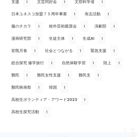
支援
文芸同好会
文部科学省
1
1
1
日本ユネスコ加盟７５周年事業
有志活動
1
1
服のチカラ
校外芸術鑑賞会
演劇部
1
1
1
漫画研究部
生徒主体
生成AI
1
1
1
皆既月食
社会とつながる
緊急支援
1
1
1
総合探究 修学旅行
自然体験学習
陸上
1
1
1
難民
難民女性支援
難民支
1
1
1
難民映画祭
韓国
1
1
高校生ボランティア・アワード2023
1
高校生探究活動
1