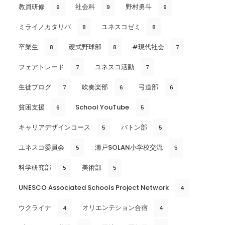
教員研修
社会科
野村勇斗
9
9
9
ミライノカタリバ
ユネスコゼミ
8
8
卒業生
硬式野球部
#現代社会
8
8
7
フェアトレード
ユネスコ活動
7
7
生徒ブログ
吹奏楽部
弓道部
7
6
6
貧困支援
School YouTube
6
5
キャリアデザインコース
バトン部
5
5
ユネスコ委員会
瀬戸SOLAN小学校交流
5
5
科学研究部
美術部
5
5
UNESCO Associated Schools Project Network
4
ウクライナ
オリエンテション合宿
4
4