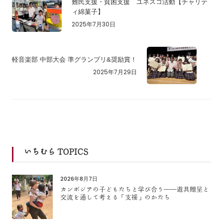
難民支援・貧困支援 ユネスコ活動【チャリテ
ィ綿菓子】
2025年7月30日
軽音楽部 中部大会 準グランプリ&奨励賞！
2025年7月29日
いちむら TOPICS
2026年8月7日
カンボジアの子どもたちと学び合う――遊具贈呈と
交流を通して考える「支援」のかたち