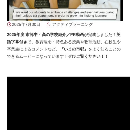
2025年7月30日
アクティブラーニング
2025年度 市邨中・高の学校紹介／PR動画
が完成しました！
英
語字幕付き
で、教育理念・特色ある授業や教育活動、在校生や
卒業生によるコメントなど、
『いまの市邨』
をよく知ることの
できるムービーになっています！
ぜひご覧ください！！