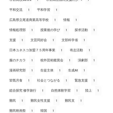
平和交流
平和学習
1
1
広島県立尾道商業高等学校
情報
1
1
情報処理部
授業後の学び
探求活動
1
1
1
支援
文芸同好会
文部科学省
1
1
1
日本ユネスコ加盟７５周年事業
有志活動
1
1
服のチカラ
校外芸術鑑賞会
演劇部
1
1
1
漫画研究部
生徒主体
生成AI
1
1
1
皆既月食
社会とつながる
緊急支援
1
1
1
総合探究 修学旅行
自然体験学習
陸上
1
1
1
難民
難民女性支援
難民支
1
1
1
難民映画祭
韓国
1
1