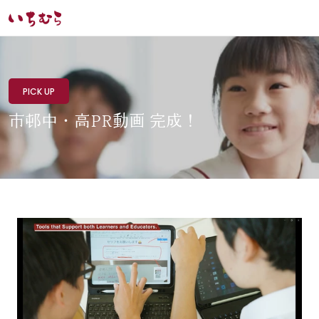
PICK UP
市邨中・高PR動画 完成！