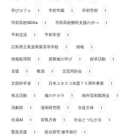
学びカフェ
市邨学園
市邨芳樹
1
1
1
市邨高校SDGs
市邨高校難民支援の夕べ
1
1
平和交流
平和学習
1
1
広島県立尾道商業高等学校
情報
1
1
情報処理部
授業後の学び
探求活動
1
1
1
支援
教員
文芸同好会
1
1
1
文部科学省
日本ユネスコ加盟７５周年事業
1
1
有志活動
服のチカラ
校外芸術鑑賞会
1
1
1
演劇部
漫画研究部
生徒主体
1
1
1
生成AI
皆既月食
社会とつながる
1
1
1
緊急支援
総合探究 修学旅行
1
1