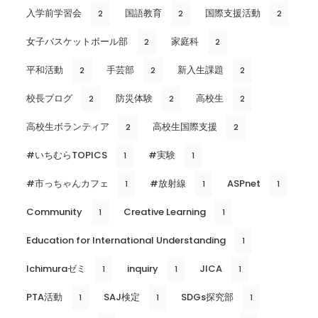
入学前学習会
国語教育
国際支援活動
2
2
2
女子バスケットボール部
家庭科
2
2
平和活動
手芸部
新入生課題
2
2
2
校長ブログ
防災体験
高校生
2
2
2
高校生ボランティア
高校生国際支援
2
2
#いちむらTOPICS
#実験
1
1
#市っちゃんカフェ
#放射線
ASPnet
1
1
1
Community
Creative Learning
1
1
Education for International Understanding
1
Ichimuraゼミ
inquiry
JICA
1
1
1
PTA活動
SAJ検定
SDGs探究部
1
1
1