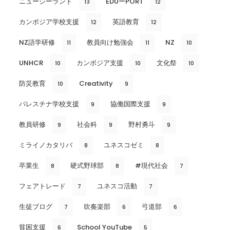
ニュージーランド
EDUーPORT
13
12
カンボジア学校支援
英語教育
12
12
NZ語学研修
教員向け勉強会
NZ
11
11
10
UNHCR
カンボジア支援
文化祭
10
10
10
防災教育
Creativity
10
9
パレスチナ学校支援
協働国際支援
9
9
教員研修
社会科
野村勇斗
9
9
9
ミライノカタリバ
ユネスコゼミ
8
8
卒業生
硬式野球部
#現代社会
8
8
7
フェアトレード
ユネスコ活動
7
7
生徒ブログ
吹奏楽部
弓道部
7
6
6
貧困支援
School YouTube
6
5