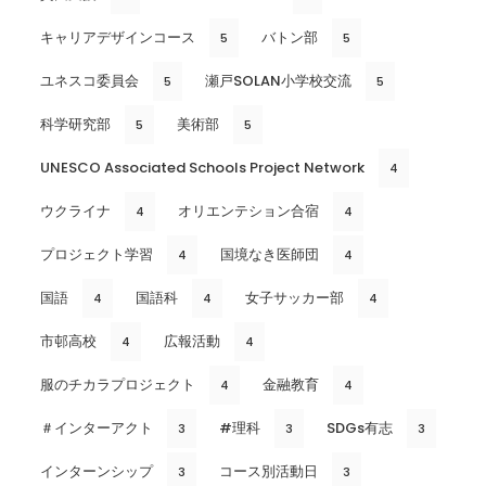
キャリアデザインコース
バトン部
5
5
ユネスコ委員会
瀬戸SOLAN小学校交流
5
5
科学研究部
美術部
5
5
UNESCO Associated Schools Project Network
4
ウクライナ
オリエンテション合宿
4
4
プロジェクト学習
国境なき医師団
4
4
国語
国語科
女子サッカー部
4
4
4
市邨高校
広報活動
4
4
服のチカラプロジェクト
金融教育
4
4
＃インターアクト
#理科
SDGs有志
3
3
3
インターンシップ
コース別活動日
3
3