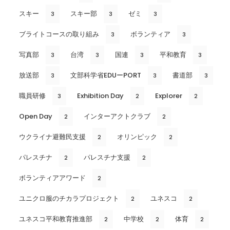
スキー
スキー部
ゼミ
3
3
3
ブライトコースの取り組み
ボランティア
3
3
写真部
台湾
国連
平和教育
3
3
3
3
放送部
文部科学省EDUーPORT
書道部
3
3
3
職員研修
Exhibition Day
Explorer
3
2
2
Open Day
インターアクトクラブ
2
2
ウクライナ避難民支援
オリンピック
2
2
パレスチナ
パレスチナ支援
2
2
ボランティアアワード
2
ユニクロ服のチカラプロジェクト
ユネスコ
2
2
ユネスコ平和教育推進部
中学校
体育
2
2
2