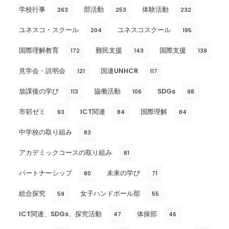
学校行事
部活動
体験活動
263
253
232
ユネスコ・スクール
ユネスコスクール
204
195
国際理解教育
難民支援
国際支援
172
143
139
見学会・説明会
国連UNHCR
121
117
放課後の学び
協働活動
SDGs
113
106
98
市邨ゼミ
ICT関連
国際理解
93
84
84
中学校の取り組み
83
アカデミックコースの取り組み
81
パートナーシップ
未来の学び
80
71
総合探究
女子ハンドボール部
59
55
ICT関連、SDGs、探究活動
体操部
47
46