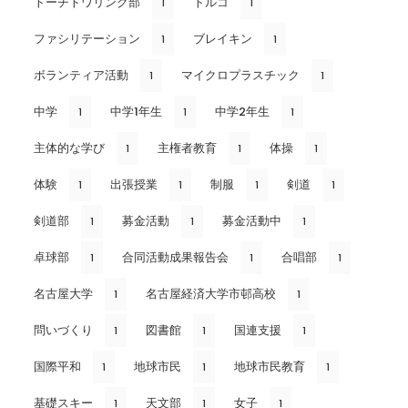
トーチトワリング部
トルコ
1
1
ファシリテーション
ブレイキン
1
1
ボランティア活動
マイクロプラスチック
1
1
中学
中学1年生
中学2年生
1
1
1
主体的な学び
主権者教育
体操
1
1
1
体験
出張授業
制服
剣道
1
1
1
1
剣道部
募金活動
募金活動中
1
1
1
卓球部
合同活動成果報告会
合唱部
1
1
1
名古屋大学
名古屋経済大学市邨高校
1
1
問いづくり
図書館
国連支援
1
1
1
国際平和
地球市民
地球市民教育
1
1
1
基礎スキー
天文部
女子
1
1
1