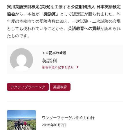
実用英語技能検定(英検)
を主催する
公益財団法人 日本英語検定
協会
から、本校が
「奨励賞」
として認定証が贈られました。昨
年度の本校内での受験者数に加え、一次試験・二次試験の会場
としても使われていることから、
英語教育への貢献
が認められ
たものです。
この記事の筆者
英語科
筆者の他の記事を読む
アクティブラーニング
英語教育
ワンダーフォーゲル部９月山行
2025年10月7日