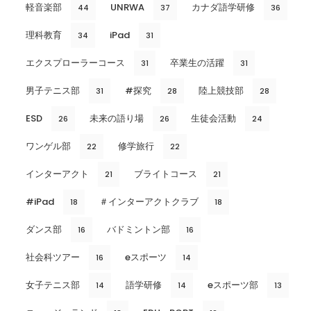
軽音楽部
UNRWA
カナダ語学研修
44
37
36
理科教育
iPad
34
31
エクスプローラーコース
卒業生の活躍
31
31
男子テニス部
#探究
陸上競技部
31
28
28
ESD
未来の語り場
生徒会活動
26
26
24
ワンゲル部
修学旅行
22
22
インターアクト
ブライトコース
21
21
#iPad
＃インターアクトクラブ
18
18
ダンス部
バドミントン部
16
16
社会科ツアー
eスポーツ
16
14
女子テニス部
語学研修
eスポーツ部
14
14
13