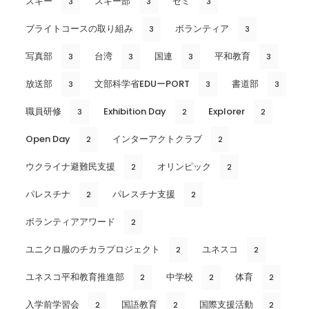
スキー
スキー部
ゼミ
3
3
3
ブライトコースの取り組み
ボランティア
3
3
写真部
台湾
国連
平和教育
3
3
3
3
放送部
文部科学省EDUーPORT
書道部
3
3
3
職員研修
Exhibition Day
Explorer
3
2
2
Open Day
インターアクトクラブ
2
2
ウクライナ避難民支援
オリンピック
2
2
パレスチナ
パレスチナ支援
2
2
ボランティアアワード
2
ユニクロ服のチカラプロジェクト
ユネスコ
2
2
ユネスコ平和教育推進部
中学校
体育
2
2
2
入学前学習会
国語教育
国際支援活動
2
2
2