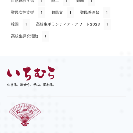
自然体験学習
陸上
難民
1
1
1
難民女性支援
難民支
難民映画祭
1
1
1
韓国
高校生ボランティア・アワード2023
1
1
高校生探究活動
1
生きる、出会う、学ぶ、変わる。