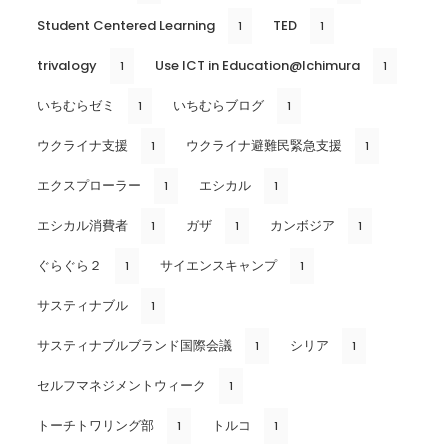
Student Centered Learning
TED
1
1
trivalogy
Use ICT in Education@Ichimura
1
1
いちむらゼミ
いちむらブログ
1
1
ウクライナ支援
ウクライナ避難民緊急支援
1
1
エクスプローラー
エシカル
1
1
エシカル消費者
ガザ
カンボジア
1
1
1
ぐらぐら２
サイエンスキャンプ
1
1
サスティナブル
1
サスティナブルブランド国際会議
シリア
1
1
セルフマネジメントウィーク
1
トーチトワリング部
トルコ
1
1