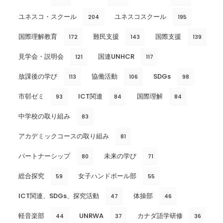
ユネスコ・スクール
ユネスコスクール
204
195
国際理解教育
難民支援
国際支援
172
143
139
見学会・説明会
国連UNHCR
121
117
放課後の学び
協働活動
SDGs
113
106
98
市邨ゼミ
ICT関連
国際理解
93
84
84
中学校の取り組み
83
アカデミックコースの取り組み
81
パートナーシップ
未来の学び
80
71
総合探究
女子ハンドボール部
59
55
ICT関連、SDGs、探究活動
体操部
47
46
軽音楽部
UNRWA
カナダ語学研修
44
37
36