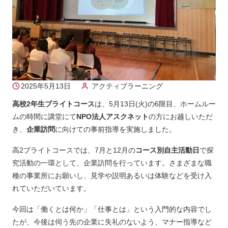
2025年5月13日
アクティブラーニング
高校2年生ブライトコース
は、5月13日(火)の6限目、ホームルー
ムの時間に講堂にて
NPO法人アスクネット
の方にお越しいただ
き、
企業訪問
に向けての事前指導を実施しました。
高2ブライトコースでは、7月と12月の
コース別自主活動日
で探
究活動の一環として、企業訪問を行っています。さまざまな職
種の事業所にお願いし、見学や説明あるいは体験などを受け入
れていただいています。
今回は「働くとは何か」「仕事とは」という入門的な内容でし
たが、今後は伺う先の企業に失礼のないよう、マナー指導など