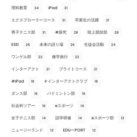
理科教育
iPad
34
31
エクスプローラーコース
卒業生の活躍
31
31
男子テニス部
#探究
陸上競技部
31
28
28
ESD
未来の語り場
生徒会活動
26
26
24
ワンゲル部
修学旅行
22
22
インターアクト
ブライトコース
21
21
#iPad
＃インターアクトクラブ
18
18
ダンス部
バドミントン部
16
16
社会科ツアー
eスポーツ
16
14
女子テニス部
語学研修
eスポーツ部
14
14
13
ニュージーランド
EDUーPORT
13
12