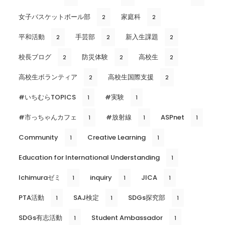
女子バスケットボール部
家庭科
2
2
平和活動
手芸部
新入生課題
2
2
2
校長ブログ
防災体験
高校生
2
2
2
高校生ボランティア
高校生国際支援
2
2
#いちむらTOPICS
#実験
1
1
#市っちゃんカフェ
#放射線
ASPnet
1
1
1
Community
Creative Learning
1
1
Education for International Understanding
1
Ichimuraゼミ
inquiry
JICA
1
1
1
PTA活動
SAJ検定
SDGs探究部
1
1
1
SDGs有志活動
Student Ambassador
1
1