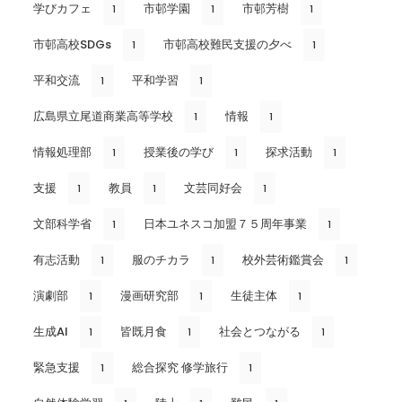
学びカフェ
市邨学園
市邨芳樹
1
1
1
市邨高校SDGs
市邨高校難民支援の夕べ
1
1
平和交流
平和学習
1
1
広島県立尾道商業高等学校
情報
1
1
情報処理部
授業後の学び
探求活動
1
1
1
支援
教員
文芸同好会
1
1
1
文部科学省
日本ユネスコ加盟７５周年事業
1
1
有志活動
服のチカラ
校外芸術鑑賞会
1
1
1
演劇部
漫画研究部
生徒主体
1
1
1
生成AI
皆既月食
社会とつながる
1
1
1
緊急支援
総合探究 修学旅行
1
1