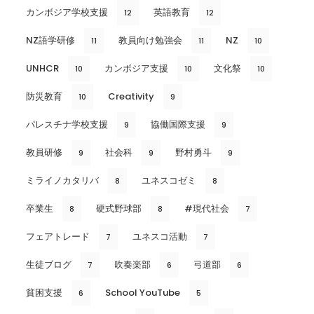
カンボジア学校支援
英語教育
12
12
NZ語学研修
教員向け勉強会
NZ
11
11
10
UNHCR
カンボジア支援
文化祭
10
10
10
防災教育
Creativity
10
9
パレスチナ学校支援
協働国際支援
9
9
教員研修
社会科
野村勇斗
9
9
9
ミライノカタリバ
ユネスコゼミ
8
8
卒業生
硬式野球部
#現代社会
8
8
7
フェアトレード
ユネスコ活動
7
7
生徒ブログ
吹奏楽部
弓道部
7
6
6
貧困支援
School YouTube
6
5