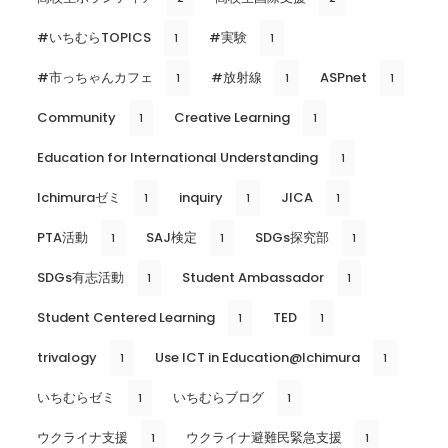
#いちむらTOPICS
#実験
1
1
#市っちゃんカフェ
#放射線
ASPnet
1
1
1
Community
Creative Learning
1
1
Education for International Understanding
1
Ichimuraゼミ
inquiry
JICA
1
1
1
PTA活動
SAJ検定
SDGs探究部
1
1
1
SDGs有志活動
Student Ambassador
1
1
Student Centered Learning
TED
1
1
trivalogy
Use ICT in Education@Ichimura
1
1
いちむらゼミ
いちむらブログ
1
1
ウクライナ支援
ウクライナ避難民緊急支援
1
1