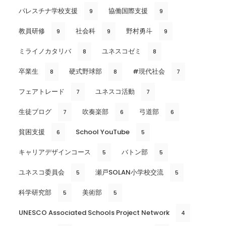
パレスチナ学校支援
協働国際支援
9
9
教員研修
社会科
野村勇斗
9
9
9
ミライノカタリバ
ユネスコゼミ
8
8
卒業生
硬式野球部
#現代社会
8
8
7
フェアトレード
ユネスコ活動
7
7
生徒ブログ
吹奏楽部
弓道部
7
6
6
貧困支援
School YouTube
6
5
キャリアデザインコース
バトン部
5
5
ユネスコ委員会
瀬戸SOLAN小学校交流
5
5
科学研究部
美術部
5
5
UNESCO Associated Schools Project Network
4