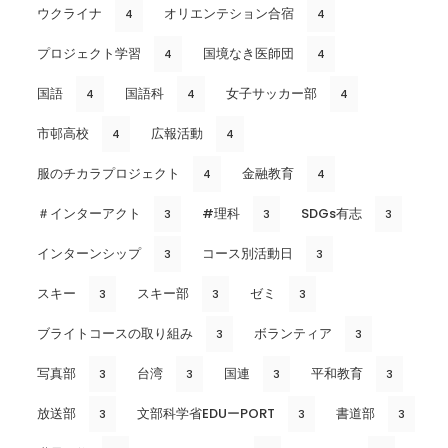
ウクライナ
オリエンテション合宿
4
4
プロジェクト学習
国境なき医師団
4
4
国語
国語科
女子サッカー部
4
4
4
市邨高校
広報活動
4
4
服のチカラプロジェクト
金融教育
4
4
＃インターアクト
#理科
SDGs有志
3
3
3
インターンシップ
コース別活動日
3
3
スキー
スキー部
ゼミ
3
3
3
ブライトコースの取り組み
ボランティア
3
3
写真部
台湾
国連
平和教育
3
3
3
3
放送部
文部科学省EDUーPORT
書道部
3
3
3