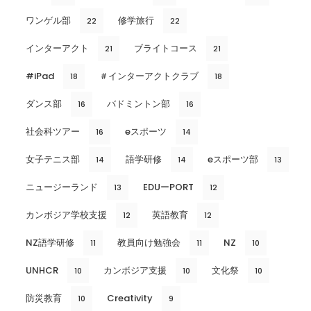
ワンゲル部
修学旅行
22
22
インターアクト
ブライトコース
21
21
#iPad
＃インターアクトクラブ
18
18
ダンス部
バドミントン部
16
16
社会科ツアー
eスポーツ
16
14
女子テニス部
語学研修
eスポーツ部
14
14
13
ニュージーランド
EDUーPORT
13
12
カンボジア学校支援
英語教育
12
12
NZ語学研修
教員向け勉強会
NZ
11
11
10
UNHCR
カンボジア支援
文化祭
10
10
10
防災教育
Creativity
10
9