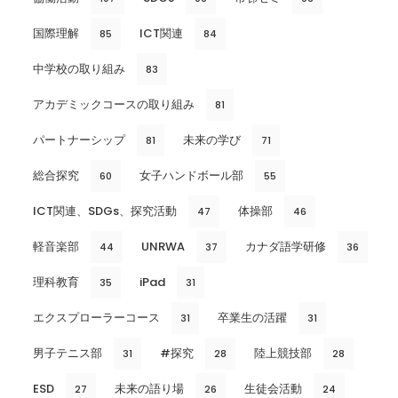
国際理解
ICT関連
85
84
中学校の取り組み
83
アカデミックコースの取り組み
81
パートナーシップ
未来の学び
81
71
総合探究
女子ハンドボール部
60
55
ICT関連、SDGs、探究活動
体操部
47
46
軽音楽部
UNRWA
カナダ語学研修
44
37
36
理科教育
iPad
35
31
エクスプローラーコース
卒業生の活躍
31
31
男子テニス部
#探究
陸上競技部
31
28
28
ESD
未来の語り場
生徒会活動
27
26
24