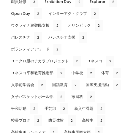
職員研修
Exhibition Day
Explorer
3
2
2
Open Day
インターアクトクラブ
2
2
ウクライナ避難民支援
オリンピック
2
2
パレスチナ
パレスチナ支援
2
2
ボランティアアワード
2
ユニクロ服のチカラプロジェクト
ユネスコ
2
2
ユネスコ平和教育推進部
中学校
体育
2
2
2
入学前学習会
国語教育
国際支援活動
2
2
2
女子バスケットボール部
家庭科
2
2
平和活動
手芸部
新入生課題
2
2
2
校長ブログ
防災体験
高校生
2
2
2
高校生ボランティア
高校生国際支援
2
2