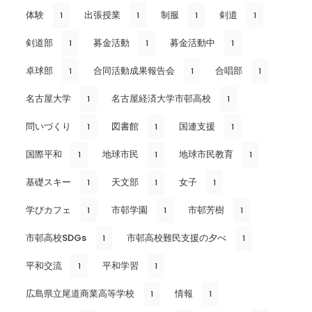
体験
出張授業
制服
剣道
1
1
1
1
剣道部
募金活動
募金活動中
1
1
1
卓球部
合同活動成果報告会
合唱部
1
1
1
名古屋大学
名古屋経済大学市邨高校
1
1
問いづくり
図書館
国連支援
1
1
1
国際平和
地球市民
地球市民教育
1
1
1
基礎スキー
天文部
女子
1
1
1
学びカフェ
市邨学園
市邨芳樹
1
1
1
市邨高校SDGs
市邨高校難民支援の夕べ
1
1
平和交流
平和学習
1
1
広島県立尾道商業高等学校
情報
1
1