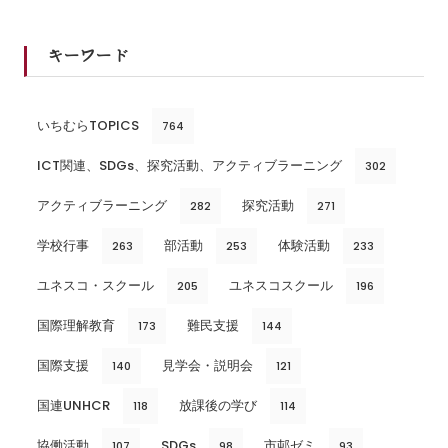
キーワード
いちむらTOPICS
764
ICT関連、SDGs、探究活動、アクティブラーニング
302
アクティブラーニング
探究活動
282
271
学校行事
部活動
体験活動
263
253
233
ユネスコ・スクール
ユネスコスクール
205
196
国際理解教育
難民支援
173
144
国際支援
見学会・説明会
140
121
国連UNHCR
放課後の学び
118
114
協働活動
SDGs
市邨ゼミ
107
98
93