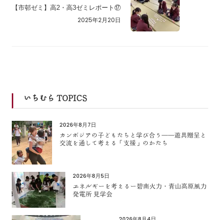
【市邨ゼミ】高2・高3ゼミレポート⑰
2025年2月20日
いちむら TOPICS
2026年8月7日
カンボジアの子どもたちと学び合う――遊具贈呈と
交流を通して考える「支援」のかたち
2026年8月5日
エネルギーを考えるー碧南火力・青山高原風力
発電所 見学会
2026年8月4日