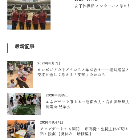
女子体操部 インターハイ準V！
最新記事
2026年8月7日
カンボジアの子どもたちと学び合う――遊具贈呈と
交流を通して考える「支援」のかたち
2026年8月5日
エネルギーを考えるー碧南火力・青山高原風力
発電所 見学会
2026年8月4日
アップデートする国語 市邨発・生徒主体で切り
拓く授業 【夏休み 研修編】