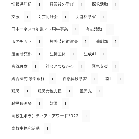
情報処理部
授業後の学び
探求活動
1
1
1
支援
文芸同好会
文部科学省
1
1
1
日本ユネスコ加盟７５周年事業
有志活動
1
1
服のチカラ
校外芸術鑑賞会
演劇部
1
1
1
漫画研究部
生徒主体
生成AI
1
1
1
皆既月食
社会とつながる
緊急支援
1
1
1
総合探究 修学旅行
自然体験学習
陸上
1
1
1
難民
難民女性支援
難民支
1
1
1
難民映画祭
韓国
1
1
高校生ボランティア・アワード2023
1
高校生探究活動
1