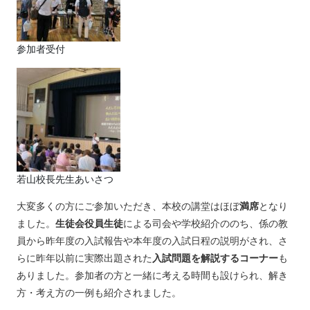
参加者受付
若山校長先生あいさつ
大変多くの方にご参加いただき、本校の講堂はほぼ
満席
となり
ました。
生徒会役員生徒
による司会や学校紹介ののち、係の教
員から昨年度の入試報告や本年度の入試日程の説明がされ、さ
らに昨年以前に実際出題された
入試問題を解説するコーナー
も
ありました。参加者の方と一緒に考える時間も設けられ、解き
方・考え方の一例も紹介されました。