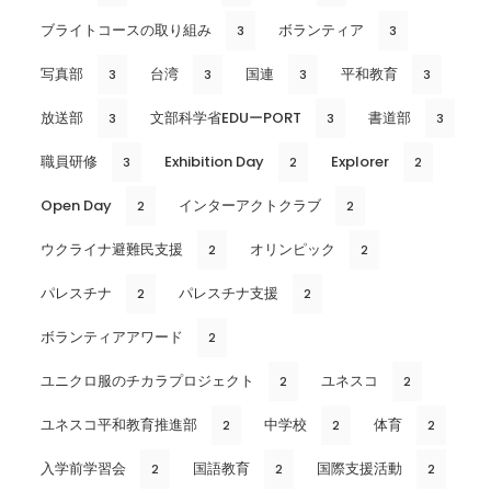
ブライトコースの取り組み
ボランティア
3
3
写真部
台湾
国連
平和教育
3
3
3
3
放送部
文部科学省EDUーPORT
書道部
3
3
3
職員研修
Exhibition Day
Explorer
3
2
2
Open Day
インターアクトクラブ
2
2
ウクライナ避難民支援
オリンピック
2
2
パレスチナ
パレスチナ支援
2
2
ボランティアアワード
2
ユニクロ服のチカラプロジェクト
ユネスコ
2
2
ユネスコ平和教育推進部
中学校
体育
2
2
2
入学前学習会
国語教育
国際支援活動
2
2
2