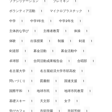
ファシリテーション
ブレイキン
1
1
ボランティア活動
マイクロプラスチック
1
1
中学
中学1年生
中学2年生
1
1
1
主体的な学び
主権者教育
体操
1
1
1
体験
出張授業
制服
剣道
1
1
1
1
剣道部
募金活動
募金活動中
1
1
1
卓球部
合同活動成果報告会
合唱部
1
1
1
名古屋大学
名古屋経済大学市邨高校
1
1
問いづくり
図書館
国連支援
1
1
1
国際平和
地球市民
地球市民教育
1
1
1
基礎スキー
天文部
女子
1
1
1
学びカフェ
市邨学園
市邨芳樹
1
1
1