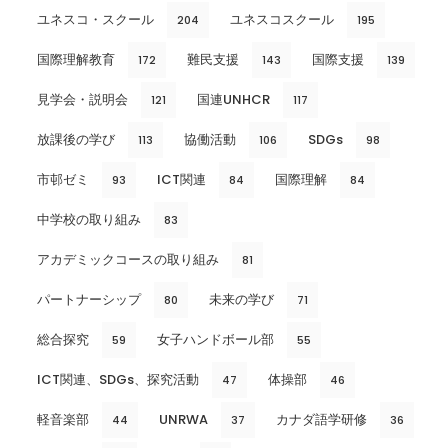
ユネスコ・スクール
ユネスコスクール
204
195
国際理解教育
難民支援
国際支援
172
143
139
見学会・説明会
国連UNHCR
121
117
放課後の学び
協働活動
SDGs
113
106
98
市邨ゼミ
ICT関連
国際理解
93
84
84
中学校の取り組み
83
アカデミックコースの取り組み
81
パートナーシップ
未来の学び
80
71
総合探究
女子ハンドボール部
59
55
ICT関連、SDGs、探究活動
体操部
47
46
軽音楽部
UNRWA
カナダ語学研修
44
37
36