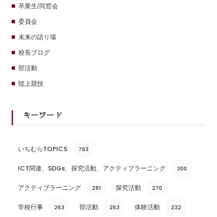
卒業生/同窓会
委員会
未来の語り場
校長ブログ
部活動
陸上競技
キーワード
いちむらTOPICS
763
ICT関連、SDGs、探究活動、アクティブラーニング
300
アクティブラーニング
探究活動
281
270
学校行事
部活動
体験活動
263
253
232