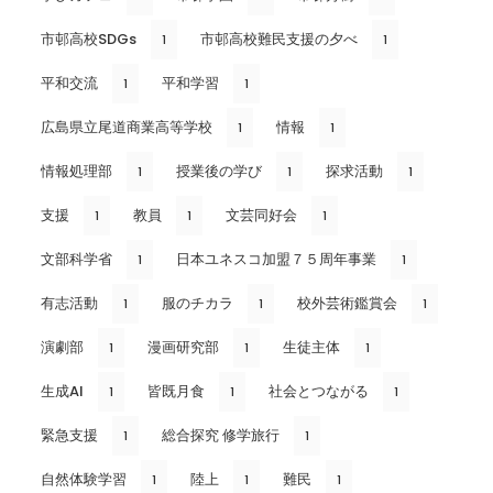
市邨高校SDGs
市邨高校難民支援の夕べ
1
1
平和交流
平和学習
1
1
広島県立尾道商業高等学校
情報
1
1
情報処理部
授業後の学び
探求活動
1
1
1
支援
教員
文芸同好会
1
1
1
文部科学省
日本ユネスコ加盟７５周年事業
1
1
有志活動
服のチカラ
校外芸術鑑賞会
1
1
1
演劇部
漫画研究部
生徒主体
1
1
1
生成AI
皆既月食
社会とつながる
1
1
1
緊急支援
総合探究 修学旅行
1
1
自然体験学習
陸上
難民
1
1
1