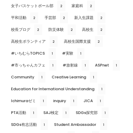
女子バスケットボール部
家庭科
2
2
平和活動
手芸部
新入生課題
2
2
2
校長ブログ
防災体験
高校生
2
2
2
高校生ボランティア
高校生国際支援
2
2
#いちむらTOPICS
#実験
1
1
#市っちゃんカフェ
#放射線
ASPnet
1
1
1
Community
Creative Learning
1
1
Education for International Understanding
1
Ichimuraゼミ
inquiry
JICA
1
1
1
PTA活動
SAJ検定
SDGs探究部
1
1
1
SDGs有志活動
Student Ambassador
1
1