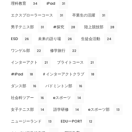
理科教育
iPad
34
31
エクスプローラーコース
卒業生の活躍
31
31
男子テニス部
#探究
陸上競技部
31
28
28
ESD
未来の語り場
生徒会活動
26
26
24
ワンゲル部
修学旅行
22
22
インターアクト
ブライトコース
21
21
#iPad
＃インターアクトクラブ
18
18
ダンス部
バドミントン部
16
16
社会科ツアー
eスポーツ
16
14
女子テニス部
語学研修
eスポーツ部
14
14
13
ニュージーランド
EDUーPORT
13
12