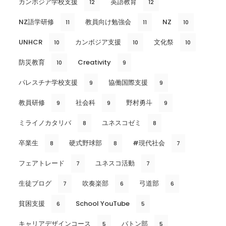
カンボジア学校支援
英語教育
12
12
NZ語学研修
教員向け勉強会
NZ
11
11
10
UNHCR
カンボジア支援
文化祭
10
10
10
防災教育
Creativity
10
9
パレスチナ学校支援
協働国際支援
9
9
教員研修
社会科
野村勇斗
9
9
9
ミライノカタリバ
ユネスコゼミ
8
8
卒業生
硬式野球部
#現代社会
8
8
7
フェアトレード
ユネスコ活動
7
7
生徒ブログ
吹奏楽部
弓道部
7
6
6
貧困支援
School YouTube
6
5
キャリアデザインコース
バトン部
5
5