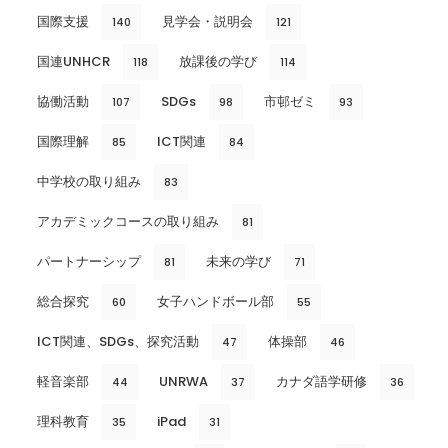
国際支援
見学会・説明会
140
121
国連UNHCR
放課後の学び
118
114
協働活動
SDGs
市邨ゼミ
107
98
93
国際理解
ICT関連
85
84
中学校の取り組み
83
アカデミックコースの取り組み
81
パートナーシップ
未来の学び
81
71
総合探究
女子ハンドボール部
60
55
ICT関連、SDGs、探究活動
体操部
47
46
軽音楽部
UNRWA
カナダ語学研修
44
37
36
理科教育
iPad
35
31