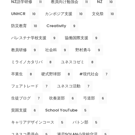
NZ語学研修
教員向け勉強会
NZ
11
11
10
UNHCR
カンボジア支援
文化祭
10
10
10
防災教育
Creativity
10
9
パレスチナ学校支援
協働国際支援
9
9
教員研修
社会科
野村勇斗
9
9
9
ミライノカタリバ
ユネスコゼミ
8
8
卒業生
硬式野球部
#現代社会
8
8
7
フェアトレード
ユネスコ活動
7
7
生徒ブログ
吹奏楽部
弓道部
7
6
6
貧困支援
School YouTube
6
5
キャリアデザインコース
バトン部
5
5
ユネスコ委員会
瀬戸SOLAN小学校交流
5
5