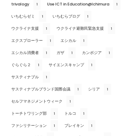
trivalogy
Use ICT in Education@Ichimura
1
1
いちむらゼミ
いちむらブログ
1
1
ウクライナ支援
ウクライナ避難民緊急支援
1
1
エクスプローラー
エシカル
1
1
エシカル消費者
ガザ
カンボジア
1
1
1
ぐらぐら２
サイエンスキャンプ
1
1
サスティナブル
1
サスティナブルブランド国際会議
シリア
1
1
セルフマネジメントウィーク
1
トーチトワリング部
トルコ
1
1
ファシリテーション
ブレイキン
1
1