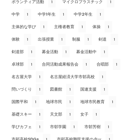
ボランティア活動
マイクロプラスチック
1
1
中学
中学1年生
中学2年生
1
1
1
主体的な学び
主権者教育
体操
1
1
1
体験
出張授業
制服
剣道
1
1
1
1
剣道部
募金活動
募金活動中
1
1
1
卓球部
合同活動成果報告会
合唱部
1
1
1
名古屋大学
名古屋経済大学市邨高校
1
1
問いづくり
図書館
国連支援
1
1
1
国際平和
地球市民
地球市民教育
1
1
1
基礎スキー
天文部
女子
1
1
1
学びカフェ
市邨学園
市邨芳樹
1
1
1
市邨高校SDGs
市邨高校難民支援の夕べ
1
1