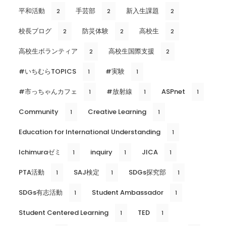
平和活動
手芸部
新入生課題
2
2
2
校長ブログ
防災体験
高校生
2
2
2
高校生ボランティア
高校生国際支援
2
2
#いちむらTOPICS
#実験
1
1
#市っちゃんカフェ
#放射線
ASPnet
1
1
1
Community
Creative Learning
1
1
Education for International Understanding
1
Ichimuraゼミ
inquiry
JICA
1
1
1
PTA活動
SAJ検定
SDGs探究部
1
1
1
SDGs有志活動
Student Ambassador
1
1
Student Centered Learning
TED
1
1