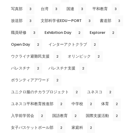
写真部
台湾
国連
平和教育
3
3
3
3
放送部
文部科学省EDUーPORT
書道部
3
3
3
職員研修
Exhibition Day
Explorer
3
2
2
Open Day
インターアクトクラブ
2
2
ウクライナ避難民支援
オリンピック
2
2
パレスチナ
パレスチナ支援
2
2
ボランティアアワード
2
ユニクロ服のチカラプロジェクト
ユネスコ
2
2
ユネスコ平和教育推進部
中学校
体育
2
2
2
入学前学習会
国語教育
国際支援活動
2
2
2
女子バスケットボール部
家庭科
2
2