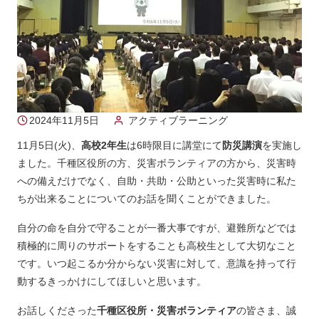
2024年11月5日
アクティブラーニング
11月5日(火)、
高校2年生
は6時限目に講堂にて
防災講演
を実施し
ました。千種区役所の方、災害ボランティアの方から、災害時
への備えだけでなく、自助・共助・公助といった災害時に私た
ちが出来ることについてのお話を聞くことができました。
自分の命を自分で守ることが一番大事ですが、避難所などでは
積極的に周りのサポートをすることも高校生として大切なこと
です。いつ起こるか分からない災害に対して、意識を持って行
動するきっかけにしてほしいと思います。
お話しくださった
千種区役所・災害ボランティア
の皆さま、誠