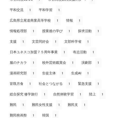
平和交流
平和学習
1
1
広島県立尾道商業高等学校
情報
1
1
情報処理部
授業後の学び
探求活動
1
1
1
支援
文芸同好会
文部科学省
1
1
1
日本ユネスコ加盟７５周年事業
有志活動
1
1
服のチカラ
校外芸術鑑賞会
演劇部
1
1
1
漫画研究部
生徒主体
生成AI
1
1
1
皆既月食
社会とつながる
緊急支援
1
1
1
総合探究 修学旅行
自然体験学習
陸上
1
1
1
難民
難民女性支援
難民支
1
1
1
難民映画祭
韓国
1
1