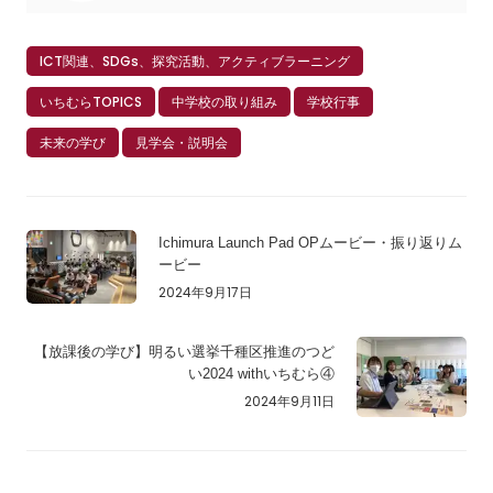
ICT関連、SDGs、探究活動、アクティブラーニング
いちむらTOPICS
中学校の取り組み
学校行事
未来の学び
見学会・説明会
Ichimura Launch Pad OPムービー・振り返りム
ービー
2024年9月17日
【放課後の学び】明るい選挙千種区推進のつど
い2024 withいちむら④
2024年9月11日