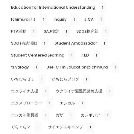
Education for International Understanding
1
Ichimuraゼミ
inquiry
JICA
1
1
1
PTA活動
SAJ検定
SDGs探究部
1
1
1
SDGs有志活動
Student Ambassador
1
1
Student Centered Learning
TED
1
1
trivalogy
Use ICT in Education@Ichimura
1
1
いちむらゼミ
いちむらブログ
1
1
ウクライナ支援
ウクライナ避難民緊急支援
1
1
エクスプローラー
エシカル
1
1
エシカル消費者
ガザ
カンボジア
1
1
1
ぐらぐら２
サイエンスキャンプ
1
1