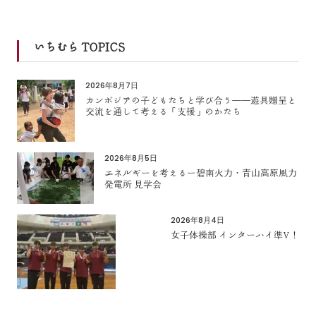
いちむら TOPICS
2026年8月7日
カンボジアの子どもたちと学び合う――遊具贈呈と
交流を通して考える「支援」のかたち
2026年8月5日
エネルギーを考えるー碧南火力・青山高原風力
発電所 見学会
2026年8月4日
女子体操部 インターハイ準V！