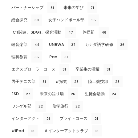
パートナーシップ
未来の学び
81
71
総合探究
女子ハンドボール部
60
55
ICT関連、SDGs、探究活動
体操部
47
46
軽音楽部
UNRWA
カナダ語学研修
44
37
36
理科教育
iPad
35
31
エクスプローラーコース
卒業生の活躍
31
31
男子テニス部
#探究
陸上競技部
31
28
28
ESD
未来の語り場
生徒会活動
27
26
24
ワンゲル部
修学旅行
22
22
インターアクト
ブライトコース
21
21
#iPad
＃インターアクトクラブ
18
18