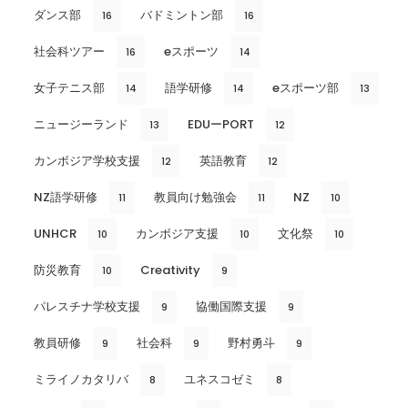
ダンス部
バドミントン部
16
16
社会科ツアー
eスポーツ
16
14
女子テニス部
語学研修
eスポーツ部
14
14
13
ニュージーランド
EDUーPORT
13
12
カンボジア学校支援
英語教育
12
12
NZ語学研修
教員向け勉強会
NZ
11
11
10
UNHCR
カンボジア支援
文化祭
10
10
10
防災教育
Creativity
10
9
パレスチナ学校支援
協働国際支援
9
9
教員研修
社会科
野村勇斗
9
9
9
ミライノカタリバ
ユネスコゼミ
8
8