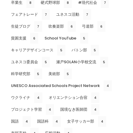
卒業生
硬式野球部
#現代社会
8
8
7
フェアトレード
ユネスコ活動
7
7
生徒ブログ
吹奏楽部
弓道部
7
6
6
貧困支援
School YouTube
6
5
キャリアデザインコース
バトン部
5
5
ユネスコ委員会
瀬戸SOLAN小学校交流
5
5
科学研究部
美術部
5
5
UNESCO Associated Schools Project Network
4
ウクライナ
オリエンテション合宿
4
4
プロジェクト学習
国境なき医師団
4
4
国語
国語科
女子サッカー部
4
4
4