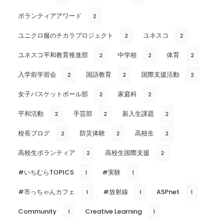
ボランティアアワード
2
ユニクロ服のチカラプロジェクト
ユネスコ
2
2
ユネスコ平和教育推進部
中学校
体育
2
2
2
入学前学習会
国語教育
国際支援活動
2
2
2
女子バスケットボール部
家庭科
2
2
平和活動
手芸部
新入生課題
2
2
2
校長ブログ
防災体験
高校生
2
2
2
高校生ボランティア
高校生国際支援
2
2
#いちむらTOPICS
#実験
1
1
#市っちゃんカフェ
#放射線
ASPnet
1
1
1
Community
Creative Learning
1
1