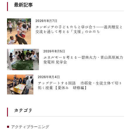
最新記事
2026年8月7日
カンボジアの子どもたちと学び合う――遊具贈呈と
交流を通して考える「支援」のかたち
2026年8月5日
エネルギーを考えるー碧南火力・青山高原風力
発電所 見学会
2026年8月4日
アップデートする国語 市邨発・生徒主体で切り
拓く授業 【夏休み 研修編】
カテゴリ
アクティブラーニング