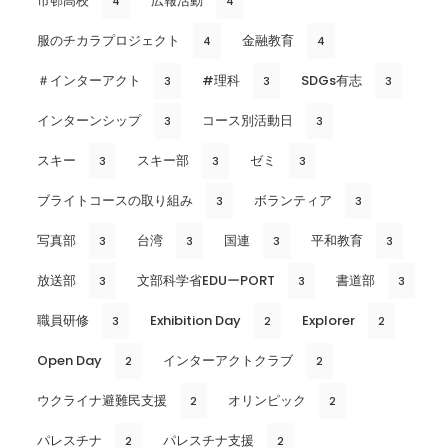
市邨高校
広報活動
4
4
服のチカラプロジェクト
金融教育
4
4
＃インターアクト
#理科
SDGs有志
3
3
3
インターンシップ
コース別活動日
3
3
スキー
スキー部
ゼミ
3
3
3
ブライトコースの取り組み
ボランティア
3
3
写真部
台湾
国連
平和教育
3
3
3
3
放送部
文部科学省EDUーPORT
書道部
3
3
3
職員研修
Exhibition Day
Explorer
3
2
2
Open Day
インターアクトクラブ
2
2
ウクライナ避難民支援
オリンピック
2
2
パレスチナ
パレスチナ支援
2
2