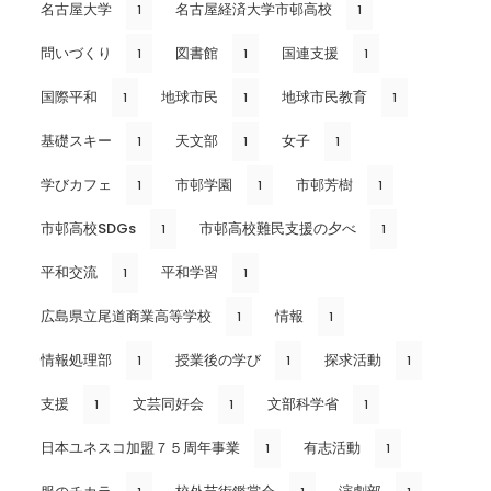
名古屋大学
名古屋経済大学市邨高校
1
1
問いづくり
図書館
国連支援
1
1
1
国際平和
地球市民
地球市民教育
1
1
1
基礎スキー
天文部
女子
1
1
1
学びカフェ
市邨学園
市邨芳樹
1
1
1
市邨高校SDGs
市邨高校難民支援の夕べ
1
1
平和交流
平和学習
1
1
広島県立尾道商業高等学校
情報
1
1
情報処理部
授業後の学び
探求活動
1
1
1
支援
文芸同好会
文部科学省
1
1
1
日本ユネスコ加盟７５周年事業
有志活動
1
1