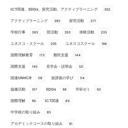
ICT関連、SDGs、探究活動、アクティブラーニング
302
アクティブラーニング
探究活動
282
271
学校行事
部活動
体験活動
263
253
233
ユネスコ・スクール
ユネスコスクール
205
196
国際理解教育
難民支援
173
144
国際支援
見学会・説明会
140
121
国連UNHCR
放課後の学び
118
114
協働活動
SDGs
市邨ゼミ
107
98
93
国際理解
ICT関連
85
84
中学校の取り組み
83
アカデミックコースの取り組み
81