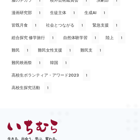
服のチカラ
校外芸術鑑賞会
演劇部
1
1
1
漫画研究部
生徒主体
生成AI
1
1
1
皆既月食
社会とつながる
緊急支援
1
1
1
総合探究 修学旅行
自然体験学習
陸上
1
1
1
難民
難民女性支援
難民支
1
1
1
難民映画祭
韓国
1
1
高校生ボランティア・アワード2023
1
高校生探究活動
1
生きる、出会う、学ぶ、変わる。